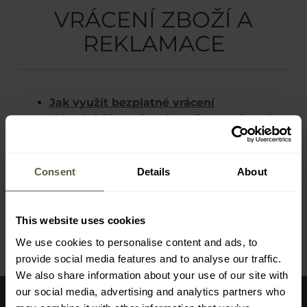
VRÁCENÍ ZBOŽÍ A
REKLAMACE
Jak využít bezplatné vrácení
Kdy obdržím vrácení peněz za vrácené
zboží?
Výměna produktů
Jak podat reklamaci?
Consent
Details
About
Jak připravit balíček k vrácení nebo
reklamaci
This website uses cookies
We use cookies to personalise content and ads, to
provide social media features and to analyse our traffic.
We also share information about your use of our site with
our social media, advertising and analytics partners who