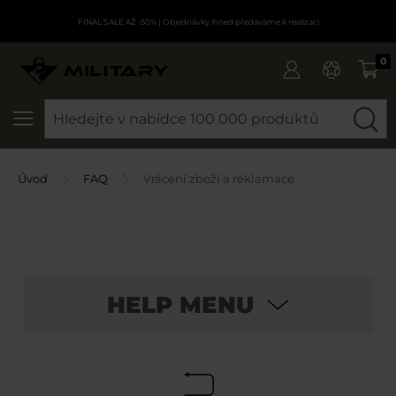
FINAL SALE AŽ -50%
| Objednávky ihned předáváme k realizaci
0
SEARCH
Úvod
FAQ
Vrácení zboží a reklamace
HELP MENU