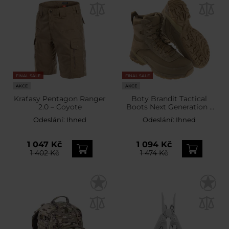
FINAL SALE
FINAL SALE
AKCE
AKCE
Kraťasy Pentagon Ranger
Boty Brandit Tactical
2.0 – Coyote
Boots Next Generation -
Beige
Odeslání:
Ihned
Odeslání:
Ihned
1 047 Kč
1 094 Kč
1 402 Kč
1 474 Kč