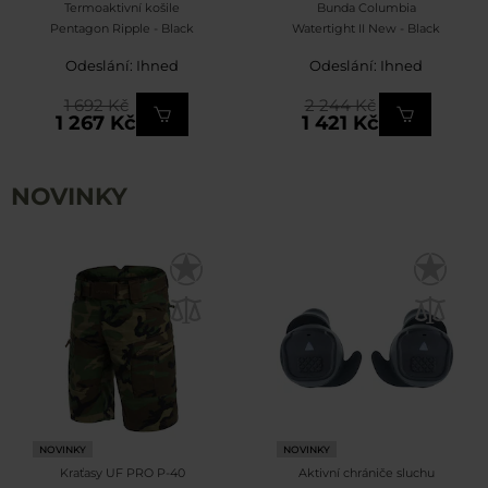
Termoaktivní košile
Bunda Columbia
Pentagon Ripple - Black
Watertight II New - Black
Odeslání: Ihned
Odeslání: Ihned
1 692 Kč
2 244 Kč
1 267 Kč
1 421 Kč
NOVINKY
NOVINKY
NOVINKY
Kraťasy UF PRO P-40
Aktivní chrániče sluchu