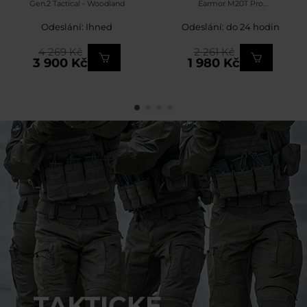
Gen.2 Tactical - Woodland
Earmor M20T Pro
Bluetooth 5.4 - Black
Odeslání: Ihned
Odeslání: do 24 hodin
4 269 Kč
2 261 Kč
3 900 Kč
1 980 Kč