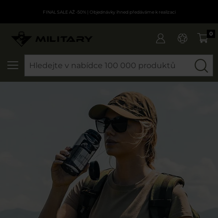
FINAL SALE AŽ -50%
| Objednávky ihned předáváme k realizaci
0
SEARCH