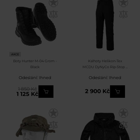
AKCE
Boty Hunter M-04 Grom -
Kalhoty Helikon-Tex
Black
MCDU DyNyCo Rip-Stop –
Black
Odeslání: Ihned
Odeslání: Ihned
1 850 Kč
2 900 Kč
1 125 Kč