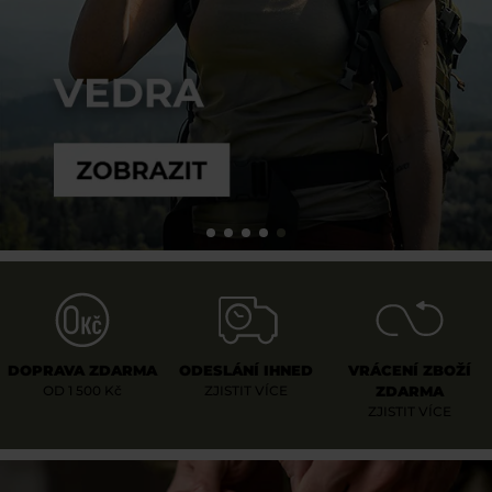
DOPRAVA ZDARMA
ODESLÁNÍ IHNED
VRÁCENÍ ZBOŽÍ
OD 1 500 Kč
ZJISTIT VÍCE
ZDARMA
ZJISTIT VÍCE