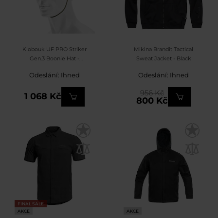
Klobouk UF PRO Striker
Mikina Brandit Tactical
Gen.3 Boonie Hat -
Sweat Jacket - Black
Brown/Grey
Odeslání: Ihned
Odeslání: Ihned
956 Kč
1 068 Kč
800 Kč
FINAL SALE
AKCE
AKCE