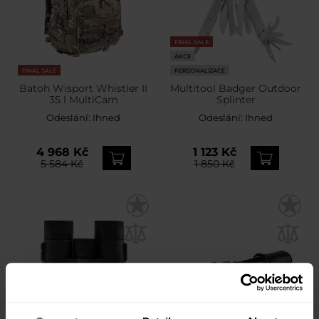
FINAL SALE
AKCE
FINAL SALE
PERSONALIZACE
Batoh Wisport Whistler II
Multitool Badger Outdoor
35 l MultiCam
Splinter
Odeslání:
Ihned
Odeslání:
Ihned
4 968 Kč
1 123 Kč
5 584 Kč
1 850 Kč
FINAL SALE