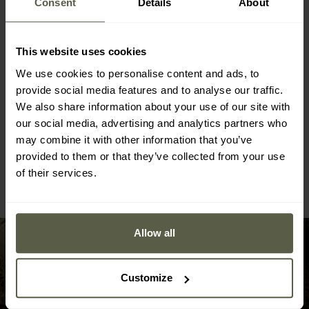
Consent
Details
About
FINAL SALE
AKCE
AKCE
PERSONALIZACE
Taktický dalekohled
Taktická svítilna Olight
Bushnell All Purpose
Warrior X 4 Matte Black -
This website uses cookies
10x42
2600 lumenů
Odeslání:
Ihned
Odeslání:
Ihned
We use cookies to personalise content and ads, to
provide social media features and to analyse our traffic.
1 398 Kč
2 240 Kč
We also share information about your use of our site with
2 244 Kč
3 867 Kč
our social media, advertising and analytics partners who
may combine it with other information that you’ve
provided to them or that they’ve collected from your use
ZOBRAZIT VŠECHNY PRODUKTY FINAL SALE
of their services.
Allow all
Customize