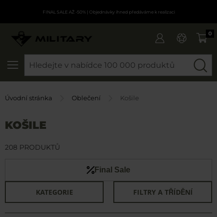
FINAL SALE AŽ -50%
| Objednávky ihned předáváme k realizaci
0
SEARCH
Úvodní stránka
Oblečení
Košile
KOŠILE
208 PRODUKTŮ
Final Sale
KATEGORIE
FILTRY A TŘÍDĚNÍ