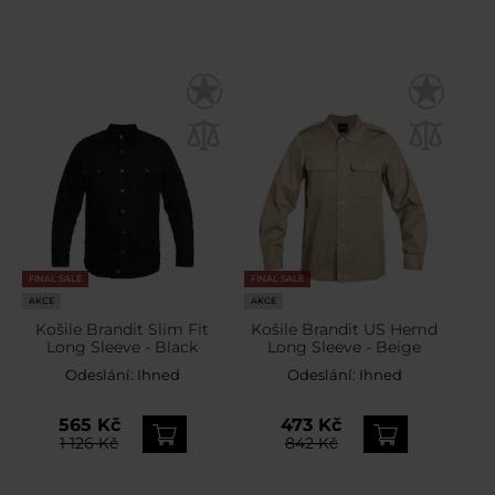
FINAL SALE
FINAL SALE
AKCE
AKCE
Košile Brandit Slim Fit
Košile Brandit US Hemd
Long Sleeve - Black
Long Sleeve - Beige
Odeslání:
Ihned
Odeslání:
Ihned
565 Kč
473 Kč
1 126 Kč
842 Kč