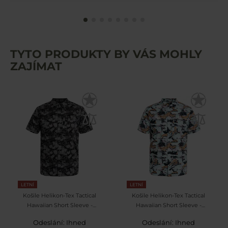
TYTO PRODUKTY BY VÁS MOHLY
ZAJÍMAT
LETNÍ
LETNÍ
Košile Helikon-Tex Tactical
Košile Helikon-Tex Tactical
Hawaiian Short Sleeve -
Hawaiian Short Sleeve -
Dark Ops
Pacific
Odeslání: Ihned
Odeslání: Ihned