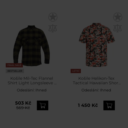
FINAL SALE
BESTSELLER
LETNÍ
Košile Mil-Tec Flannel
Košile Helikon-Tex
Shirt Light Longsleeve -
Tactical Hawaiian Short
Black/Olive
Sleeve - Cassino
Odeslání:
Ihned
Odeslání:
Ihned
503 Kč
1 450 Kč
569 Kč