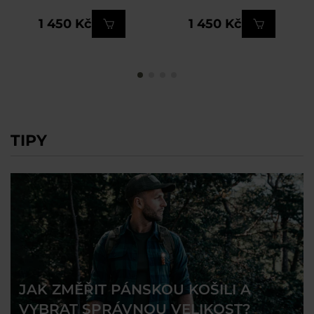
1 450 Kč
1 450 Kč
TIPY
JAK ZMĚŘIT PÁNSKOU KOŠILI A
VYBRAT SPRÁVNOU VELIKOST?