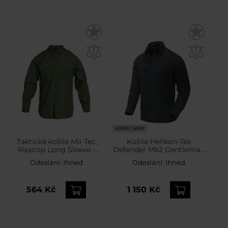
KONEC SÉRIE
Taktická košile Mil-Tec
Košile Helikon-Tex
Ripstop Long Sleeve -
Defender Mk2 Gentleman
Olive
- Black/Grey Melange
Odeslání:
Ihned
Odeslání:
Ihned
564 Kč
1 150 Kč