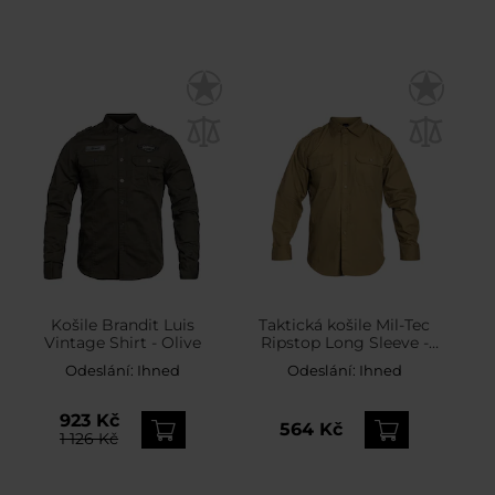
Košile Brandit Luis
Taktická košile Mil-Tec
Vintage Shirt - Olive
Ripstop Long Sleeve -
Coyote
Odeslání:
Ihned
Odeslání:
Ihned
923 Kč
564 Kč
1 126 Kč