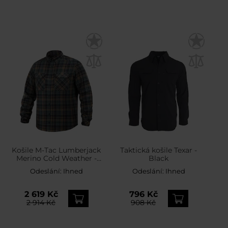
Košile M-Tac Lumberjack
Taktická košile Texar -
Merino Cold Weather -
Black
Blue/Yellow
Odeslání:
Ihned
Odeslání:
Ihned
2 619 Kč
796 Kč
2 914 Kč
908 Kč