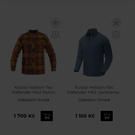
Košile Helikon-Tex
Košile Helikon-Tex
Defender Mk2 Nylon
Defender Mk2 Gentleman
Sorona Blend – Evening
- Melange Blue
Odeslání:
Ihned
Odeslání:
Ihned
Pumpkin Plaid
1 700 Kč
1 150 Kč