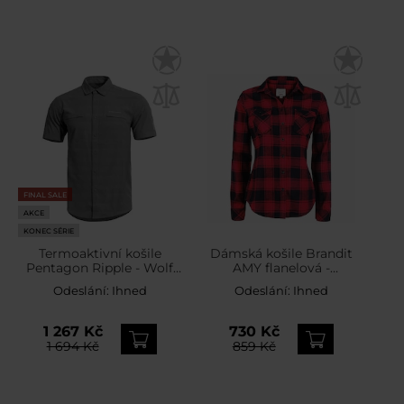
FINAL SALE
AKCE
KONEC SÉRIE
Termoaktivní košile
Dámská košile Brandit
Pentagon Ripple - Wolf
AMY flanelová -
Grey
Red/Black
Odeslání:
Ihned
Odeslání:
Ihned
1 267 Kč
730 Kč
1 694 Kč
859 Kč