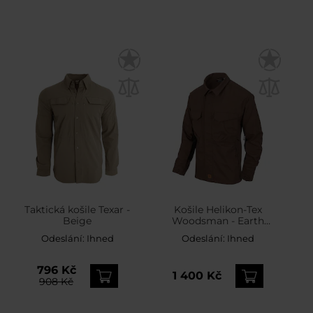
Taktická košile Texar -
Košile Helikon-Tex
Beige
Woodsman - Earth
Brown/Black
Odeslání:
Ihned
Odeslání:
Ihned
796 Kč
1 400 Kč
908 Kč