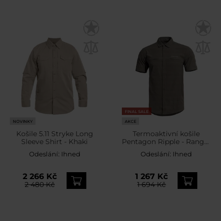
FINAL SALE
NOVINKY
AKCE
Košile 5.11 Stryke Long
Termoaktivní košile
Sleeve Shirt - Khaki
Pentagon Ripple - Ranger
Green
Odeslání:
Ihned
Odeslání:
Ihned
2 266 Kč
1 267 Kč
2 480 Kč
1 694 Kč