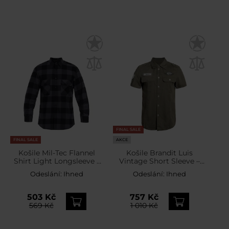
FINAL SALE
FINAL SALE
AKCE
Košile Mil-Tec Flannel
Košile Brandit Luis
Shirt Light Longsleeve -
Vintage Short Sleeve –
Black/Gray
Olive
Odeslání:
Ihned
Odeslání:
Ihned
503 Kč
757 Kč
569 Kč
1 010 Kč