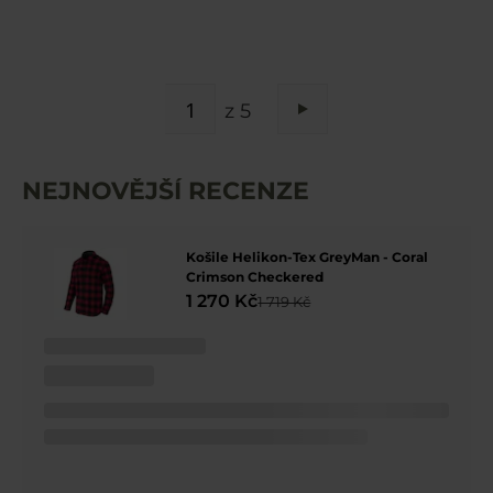
STRÁNKA
z 5
Stránka
Následující
NEJNOVĚJŠÍ RECENZE
Košile Helikon-Tex GreyMan - Coral
Crimson Checkered
1 270 Kč
1 719 Kč