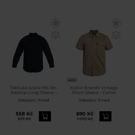
AKCE
Taktická košile Mil-Tec
Košile Brandit Vintage
Ripstop Long Sleeve -
Short Sleeve - Camel
Dark Blue
Odeslání:
Ihned
Odeslání:
Ihned
558 Kč
690 Kč
617 Kč
1 010 Kč