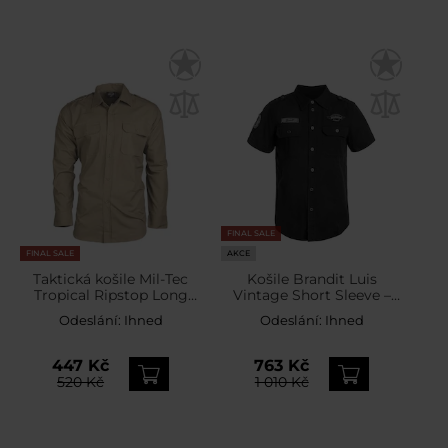
FINAL SALE
FINAL SALE
AKCE
Taktická košile Mil-Tec
Košile Brandit Luis
Tropical Ripstop Long
Vintage Short Sleeve –
Sleeve - Khaki
Black
Odeslání:
Ihned
Odeslání:
Ihned
447 Kč
763 Kč
520 Kč
1 010 Kč