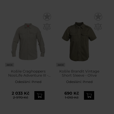
AKCE
AKCE
Košile Craghoppers
Košile Brandit Vintage
NosiLife Adventure III -
Short Sleeve - Olive
Parchment
Odeslání:
Ihned
Odeslání:
Ihned
2 033 Kč
690 Kč
2 970 Kč
1 010 Kč