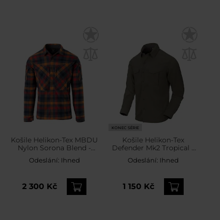
KONEC SÉRIE
Košile Helikon-Tex MBDU
Košile Helikon-Tex
Nylon Sorona Blend -
Defender Mk2 Tropical -
Dark Autumn Checkered
Dark Olive
Odeslání:
Ihned
Odeslání:
Ihned
2 300 Kč
1 150 Kč