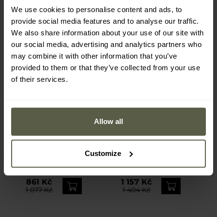
We use cookies to personalise content and ads, to
provide social media features and to analyse our traffic.
We also share information about your use of our site with
our social media, advertising and analytics partners who
may combine it with other information that you’ve
provided to them or that they’ve collected from your use
of their services.
Allow all
AKCE
FINAL SALE
Košile Brandit Vintage -
Taktická košile Pentagon
Coyote
Plato Short Sleeve - Black
Customize
Odeslání:
Ihned
Odeslání:
Ihned
861 Kč
1 157 Kč
1 077 Kč
1 404 Kč