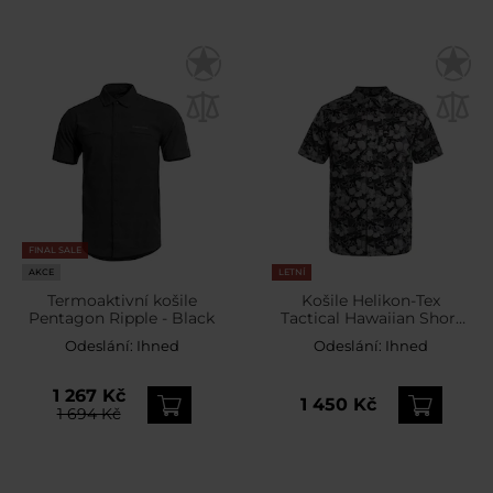
FINAL SALE
AKCE
LETNÍ
Termoaktivní košile
Košile Helikon-Tex
Pentagon Ripple - Black
Tactical Hawaiian Short
Sleeve - Dark Ops
Odeslání:
Ihned
Odeslání:
Ihned
1 267 Kč
1 450 Kč
1 694 Kč