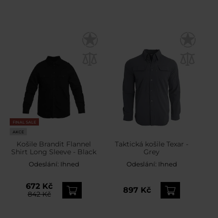
FINAL SALE
AKCE
Košile Brandit Flannel
Taktická košile Texar -
Shirt Long Sleeve - Black
Grey
Odeslání:
Ihned
Odeslání:
Ihned
672 Kč
897 Kč
842 Kč