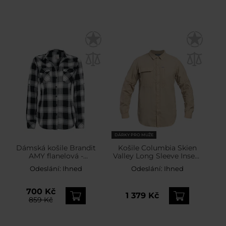
DÁRKY PRO MUŽE
Dámská košile Brandit
Košile Columbia Skien
AMY flanelová -
Valley Long Sleeve Insect
White/Black
Shield - Ancient Fossil
Odeslání:
Ihned
Odeslání:
Ihned
700 Kč
1 379 Kč
859 Kč