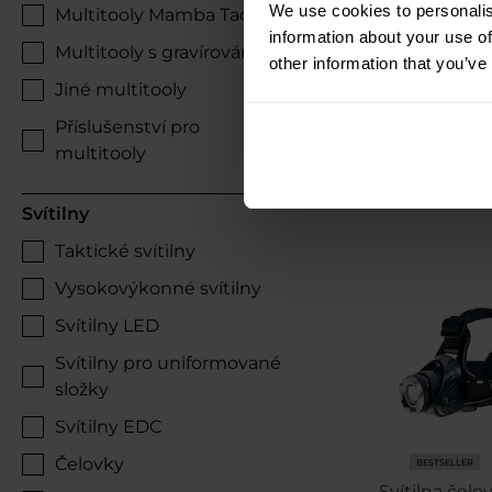
We use cookies to personalis
Multitooly Mamba Tac
information about your use of
Odeslán
Multitooly s gravírováním
other information that you’ve
Jiné multitooly
447 Kč
531 Kč
Příslušenství pro
multitooly
Svítilny
Taktické svítilny
Vysokovýkonné svítilny
Svítilny LED
Svítilny pro uniformované
složky
Svítilny EDC
Čelovky
BESTSELLER
Svítilna čelo