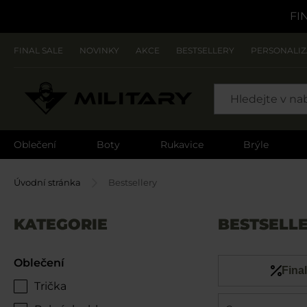
FI
FINAL SALE
NOVINKY
AKCE
BESTSELLERY
PERSONALI
SEARCH
Oblečení
Boty
Rukavice
Brýle
Úvodní stránka
Bestsellery
KATEGORIE
BESTSELL
Oblečení
Final
Trička