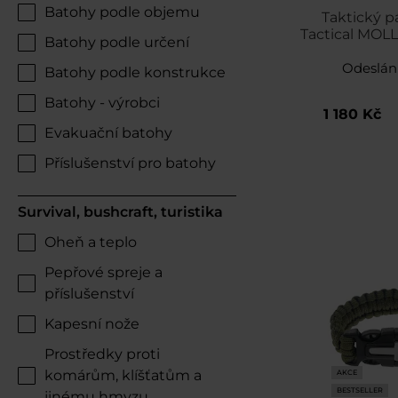
Batohy podle objemu
Taktický p
Tactical MOLL
Batohy podle určení
vnitřním pá
Odeslán
Batohy podle konstrukce
Batohy - výrobci
1 180 Kč
Evakuační batohy
Příslušenství pro batohy
Survival, bushcraft, turistika
Oheň a teplo
Pepřové spreje a
příslušenství
Kapesní nože
Prostředky proti
komárům, klíšťatům a
AKCE
BESTSELLER
jinému hmyzu