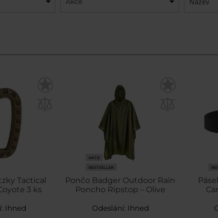
Akce
AKCE
BESTSELLER
BE
zky Tactical
Pončo Badger Outdoor Rain
Páse
Coyote 3 ks
Poncho Ripstop – Olive
Ca
í:
Ihned
Odeslání:
Ihned