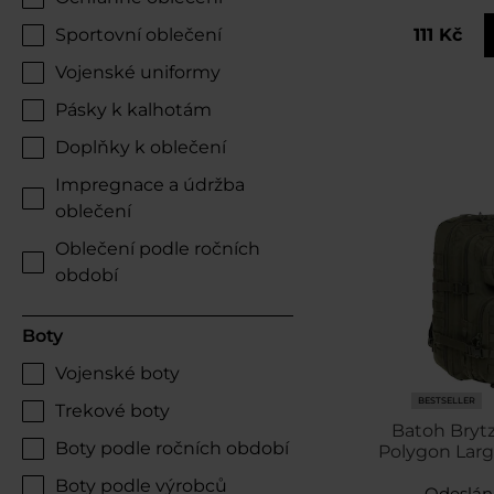
Sportovní oblečení
111 Kč
Vojenské uniformy
Pásky k kalhotám
Doplňky k oblečení
Impregnace a údržba
oblečení
Oblečení podle ročních
období
Boty
Vojenské boty
BESTSELLER
Trekové boty
Batoh Brytz
Boty podle ročních období
Polygon Large
Boty podle výrobců
Odeslán