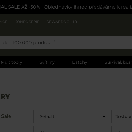
NAL SALE AŽ -50%
| Objednávky ihned předáváme k reali
ZACE
KONEC SÉRIE
REWARDS CLUB
Multitooly
Svítilny
Batohy
Survival, bush
ERY
 Sale
Seřadit
Dostupn
Název: