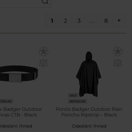
Právě si prohlížíte stránku
Stránka
Stránka
Stránka
ST
1
2
3
8
Strá
Násl
AKCE
STSELLER
BESTSELLER
k Badger Outdoor
Pončo Badger Outdoor Rain
nvas CTB - Black
Poncho Ripstop – Black
Odeslání:
Ihned
Odeslání:
Ihned