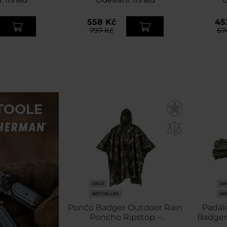
558 Kč
45
797 Kč
67
AKCE
AK
BESTSELLER
BE
Pončo Badger Outdoor Rain
Padák
Poncho Ripstop –
Badger
Woodland