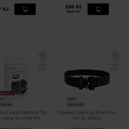
558 Kč
7 Kč
846 Kč
NAL SALE
CE
AKCE
STSELLER
BESTSELLER
lová sada Mamba Tac
Opasek takticky Blackfire
 Have Survival Kit
No. 9 - Black
Odeslání:
Ihned
Odeslání:
Ihned