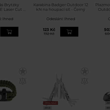
ás Brytzky
Karabina Badger Outdoor 12
Plazmo
E Laser Cut s
kN na houpací síť - Černý
Outdo
sem - Black
í:
Ihned
Odeslání:
Ihned
123 Kč
50
192 Kč
60
FINAL SALE
AK
AKCE
BE