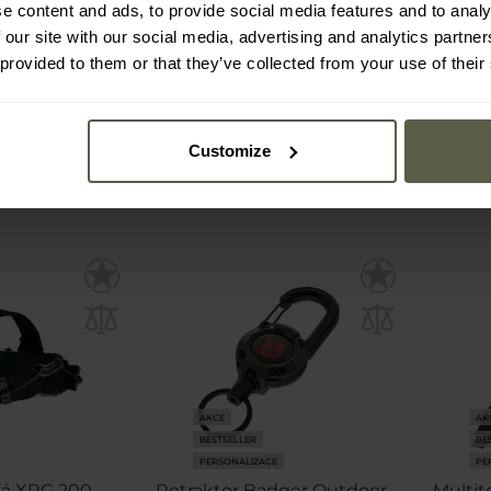
e content and ads, to provide social media features and to analy
 our site with our social media, advertising and analytics partn
í:
Ihned
Odeslání:
Ihned
 provided to them or that they’ve collected from your use of their
480 Kč
1 0
797 Kč
1 4
Customize
AKCE
AK
BESTSELLER
BE
PERSONALIZACE
PE
vá XRG 200 -
Retraktor Badger Outdoor
Multit