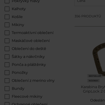
Pokrývky hlavy
Cena
Kalhoty
356 PRODUKTŮ
Košile
Mikiny
Termoaktivní oblečení
Maskáčové oblečení
Oblečení do deště
Šátky a nákrčníky
Ponča a pláštěnky
Ponožky
BESTSELLER
Oblečení z merino vlny
NOVINKY
Karabina Bryt
Bundy
GripLock 2 
Fleecové mikiny
Odeslán
Ochranné oblečení