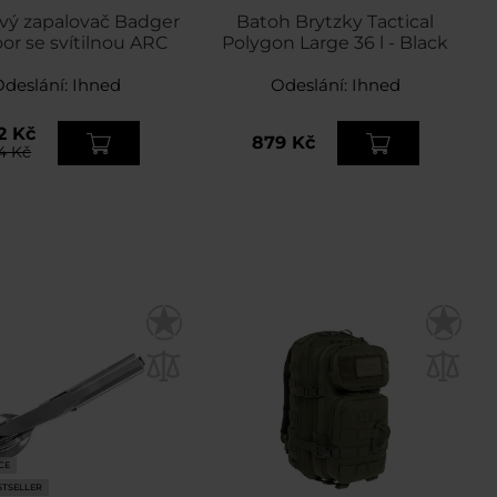
vý zapalovač Badger
Batoh Brytzky Tactical
or se svítilnou ARC
Polygon Large 36 l - Black
Odeslání:
Ihned
Odeslání:
Ihned
2 Kč
879 Kč
4 Kč
CE
STSELLER