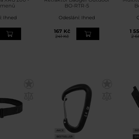
lumenů
BO-RTR-5
B
í:
Ihned
Odeslání:
Ihned
167 Kč
1 5
241 Kč
2 6
AKCE
BE
BESTSELLER
DÁ