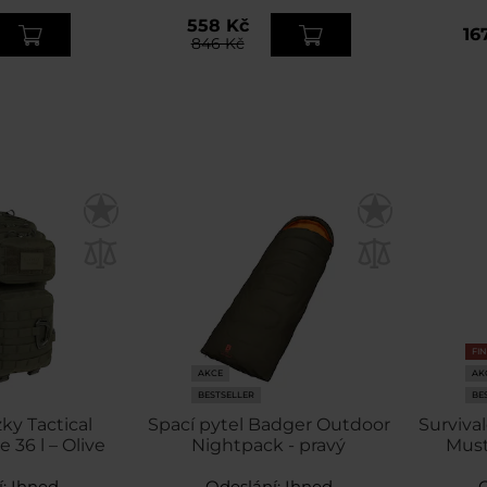
558 Kč
16
846 Kč
FI
AKCE
AK
BESTSELLER
BE
ky Tactical
Spací pytel Badger Outdoor
Surviva
 36 l – Olive
Nightpack - pravý
Must
í:
Ihned
Odeslání:
Ihned