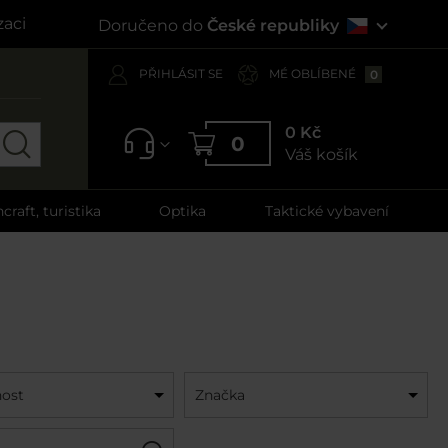
zaci
Doručeno do
České republiky
PŘIHLÁSIT SE
MÉ OBLÍBENÉ
0
0 Kč
0
Váš košík
craft, turistika
Optika
Taktické vybavení
ost
Značka
Filtr