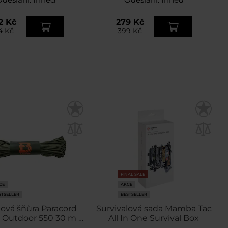
2 Kč
279 Kč
4 Kč
399 Kč
FINAL SALE
CE
AKCE
STSELLER
BESTSELLER
ová šňůra Paracord
Survivalová sada Mamba Tac
 Outdoor 550 30 m -
All In One Survival Box
Olive