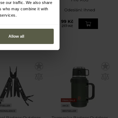
se our traffic. We also share
ers who may combine it with
Odeslání:
Ihned
Odeslání:
Ihned
 services.
17 Kč
99 Kč
51 Kč
217 Kč
Allow all
CE
FINAL SALE
STSELLER
AKCE
RSONALIZACE
BESTSELLER
ool Badger Outdoor
Termoska Badger Outdoor