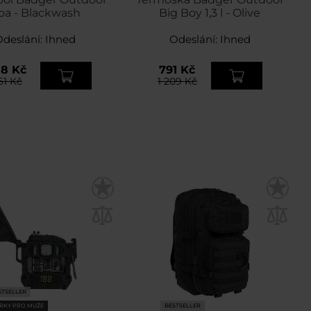
oa - Blackwash
Big Boy 1,3 l - Olive
Odeslání:
Ihned
Odeslání:
Ihned
58 Kč
791 Kč
61 Kč
1 209 Kč
STSELLER
RKY PRO MUŽE
BESTSELLER