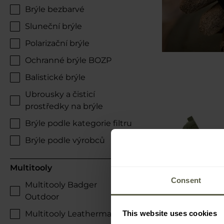
Brýle bezbarvé
Sluneční brýle
Polarizační brýle
Ochranné brýle BOZP
Balistické brýle
Ubrousky a čisticí
prostředky na brýle
Brýle podle kategorie filtru
Brýle podle výrobců
Multitooly
Consent
BESTSELLER
Multitooly Badger
PERSONALIZAC
Outdoor
DÁRKY PRO MU
This website uses cookies
Multitooly Leatherman
Plazmový zapa
Out