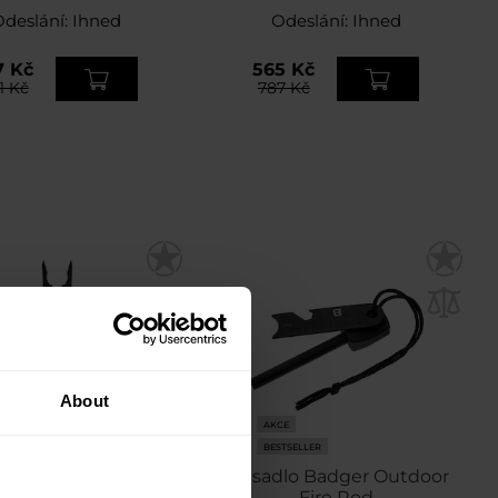
Odeslání:
Ihned
Odeslání:
Ihned
7 Kč
565 Kč
1 Kč
787 Kč
About
NAL SALE
CE
AKCE
STSELLER
BESTSELLER
ool Badger Outdoor
Křesadlo Badger Outdoor
Solid Black
Fire Rod