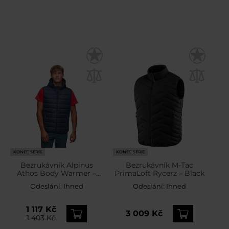
KONEC SÉRIE
KONEC SÉRIE
Bezrukávník Alpinus
Bezrukávník M-Tac
Athos Body Warmer –
PrimaLoft Rycerz – Black
Navy
Odeslání:
Ihned
Odeslání:
Ihned
1 117 Kč
3 009 Kč
1 403 Kč