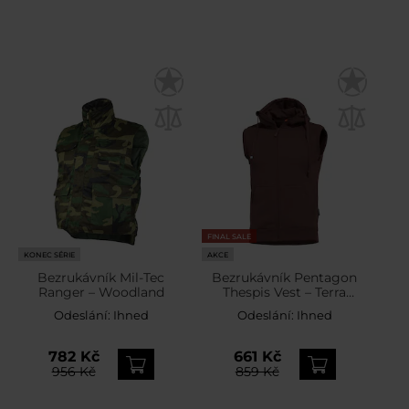
FINAL SALE
KONEC SÉRIE
AKCE
Bezrukávník Mil-Tec
Bezrukávník Pentagon
Ranger – Woodland
Thespis Vest – Terra
Brown
Odeslání:
Ihned
Odeslání:
Ihned
782 Kč
661 Kč
956 Kč
859 Kč