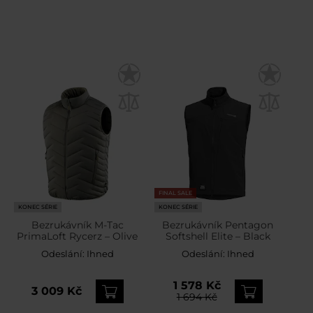
FINAL SALE
KONEC SÉRIE
KONEC SÉRIE
Bezrukávník M-Tac
Bezrukávník Pentagon
PrimaLoft Rycerz – Olive
Softshell Elite – Black
Odeslání:
Ihned
Odeslání:
Ihned
1 578 Kč
3 009 Kč
1 694 Kč