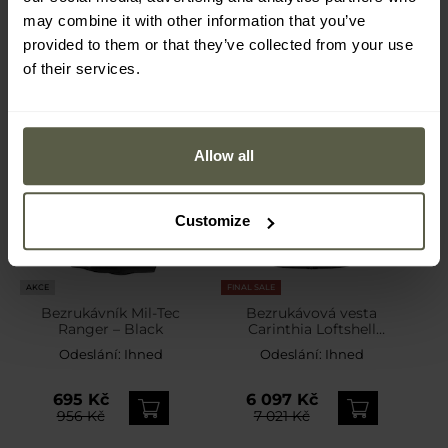
may combine it with other information that you’ve
provided to them or that they’ve collected from your use
of their services.
Allow all
Customize
AKCE
FINAL SALE
Bezrukávník Mil-Tec
Bezrukávová vesta
Ranger – Black
Carinthia Loftshell
Climate Vest – Black
Odeslání:
Ihned
Odeslání:
Ihned
695 Kč
6 097 Kč
956 Kč
7 021 Kč