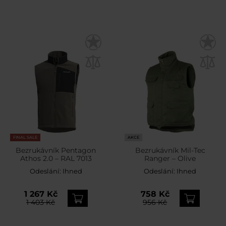
FINAL SALE
AKCE
Bezrukávník Pentagon
Bezrukávník Mil-Tec
Athos 2.0 – RAL 7013
Ranger – Olive
Odeslání:
Ihned
Odeslání:
Ihned
1 267 Kč
758 Kč
1 403 Kč
956 Kč