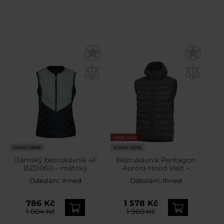
FINAL SALE
KONEC SÉRIE
KONEC SÉRIE
Dámský bezrukávník 4F
Bezrukávník Pentagon
BZD060 – mátový
Aurora Hood Vest –
Cinder Grey
Odeslání:
Ihned
Odeslání:
Ihned
786 Kč
1 578 Kč
1 004 Kč
1 960 Kč