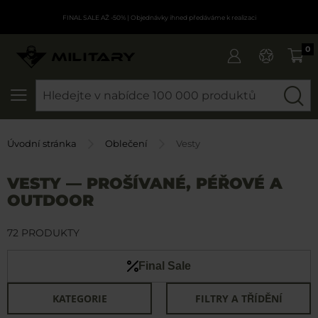
FINAL SALE AŽ -50%
| Objednávky ihned předáváme k realizaci
0
SEARCH
Úvodní stránka
Oblečení
Vesty
VESTY — PROŠÍVANÉ, PÉŘOVÉ A
OUTDOOR
72 PRODUKTY
Final Sale
KATEGORIE
FILTRY A TŘÍDĚNÍ