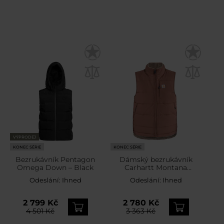
VÝPRODEJ
KONEC SÉRIE
KONEC SÉRIE
Bezrukávník Pentagon
Dámský bezrukávník
Omega Down – Black
Carhartt Montana
Relaxed Fit Insulated Vest
Odeslání:
Ihned
Odeslání:
Ihned
– Nutmeg
2 799 Kč
2 780 Kč
4 501 Kč
3 363 Kč