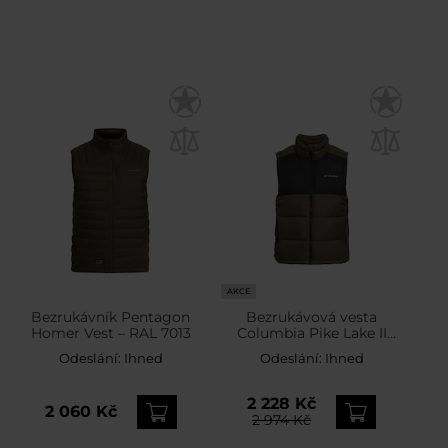
AKCE
Bezrukávník Pentagon
Bezrukávová vesta
Homer Vest – RAL 7013
Columbia Pike Lake II
Puffer Vest – Stone Green
Odeslání:
Ihned
Odeslání:
Ihned
/ Shark
2 228 Kč
2 060 Kč
2 974 Kč