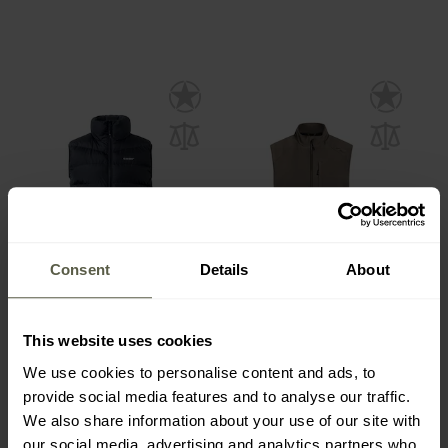
Consent
Details
About
FINAL SALE
Bezrukávník Hi-Tec Sanis
Bezrukávová vesta
– Black
Carinthia Loftshell
This website uses cookies
Climate Vest – Olive
Odeslání:
Ihned
Odeslání:
Ihned
We use cookies to personalise content and ads, to
provide social media features and to analyse our traffic.
6 097 Kč
953 Kč
7 021 Kč
We also share information about your use of our site with
our social media, advertising and analytics partners who