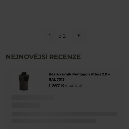
STRÁNKA
z 2
Stránka
Následující
NEJNOVĚJŠÍ RECENZE
Bezrukávník Pentagon Athos 2.0 –
RAL 7013
1 267 Kč
1 403 Kč