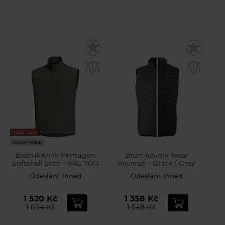
FINAL SALE
KONEC SÉRIE
Bezrukávník Pentagon
Bezrukávník Texar
Softshell Elite – RAL 7013
Reverse – Black / Grey
Odeslání:
Ihned
Odeslání:
Ihned
1 520 Kč
1 358 Kč
1 694 Kč
1 548 Kč