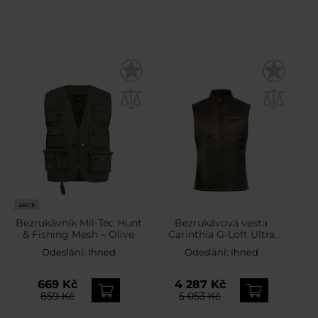
AKCE
Bezrukávník Mil-Tec Hunt
Bezrukávová vesta
& Fishing Mesh – Olive
Carinthia G-Loft Ultra
Vest 2.0 – Olive
Odeslání:
Ihned
Odeslání:
Ihned
669 Kč
4 287 Kč
859 Kč
5 053 Kč