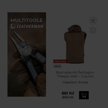
FINAL SALE
AKCE
Bezrukávník Pentagon
Thespis Vest – Coyote
Odeslání:
Ihned
661 Kč
859 Kč