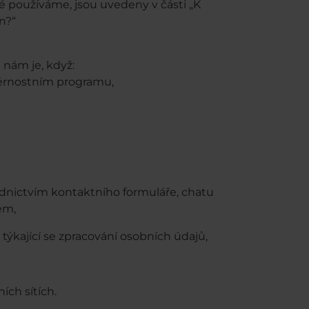
é používáme, jsou uvedeny v části „K
n?“
nám je, když:
věrnostním programu,
ednictvím kontaktního formuláře, chatu
em,
týkající se zpracování osobních údajů,
ních sítích.