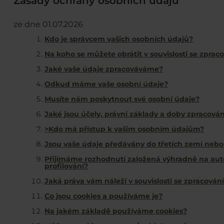
Zásady ochrany osobních údajů
ze dne 01.07.2026
Kdo je správcem vašich osobních údajů?
Na koho se můžete obrátit v souvislosti se zpra
Jaké vaše údaje zpracováváme?
Odkud máme vaše osobní údaje?
Musíte nám poskytnout své osobní údaje?
Jaké jsou účely, právní základy a doby zpracová
>Kdo má přístup k vašim osobním údajům?
Jsou vaše údaje předávány do třetích zemí neb
Přijímáme rozhodnutí založená výhradně na au
profilování?
Jaká práva vám náleží v souvislosti se zpracová
Co jsou cookies a používáme je?
Na jakém základě používáme cookies?