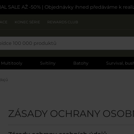
NAL SALE AŽ -50%
| Objednávky ihned předáváme k reali
ZACE
KONEC SÉRIE
REWARDS CLUB
Multitooly
Svítilny
Batohy
Survival, bush
dajů
ZÁSADY OCHRANY OSOB