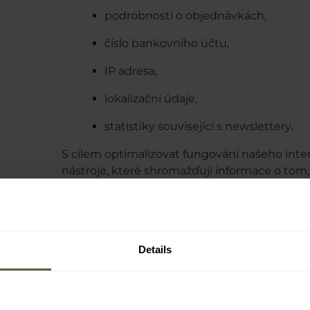
podrobnosti o objednávkách,
číslo bankovního účtu,
IP adresa,
lokalizační údaje,
statistiky související s newslettery.
S cílem optimalizovat fungování našeho in
nástroje, které shromažďují informace o tom,
zejména o následující údaje:
informace o vašem zařízení (operační
verze, rozlišení obrazovky),
informace o udělení / neudělení souh
Details
identifikátor uživatele,
datum návštěvy stránky,