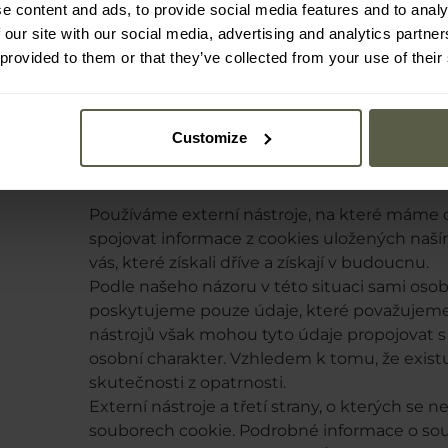
e content and ads, to provide social media features and to analy
čas strávený na stránce,
 our site with our social media, advertising and analytics partn
 provided to them or that they’ve collected from your use of their
chování na stránce (navštívené pods
kliknutí/klepnutí),
zdroj, ze kterého přicházíte,
Customize
zájmy.
Používáme externí nástroje, na které máme o
spojovat informace z cookies uložených naš
vás, které získali dříve a získají v budoucnu.
Podle našeho názoru v této situaci sami oso
poskytujeme pouze údaje, které považujeme
nástrojů však mohou tyto údaje propojovat s 
osobní charakter. Vzhledem k tomu, že existuj
skutečnosti z opatrnosti.
Externí nástroje a třetí strany, o kterých se 
souborech cookie. Podrobné informace o soub