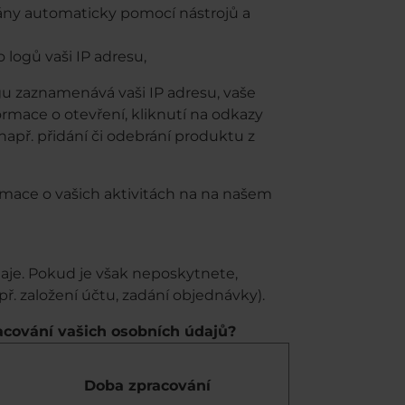
ány automaticky pomocí nástrojů a
 logů vaši IP adresu,
u zaznamenává vaši IP adresu, vaše
ormace o otevření, kliknutí na odkazy
např. přidání či odebrání produktu z
ormace o vašich aktivitách na na našem
je. Pokud je však neposkytnete,
ř. založení účtu, zadání objednávky).
racování vašich osobních údajů?
Doba zpracování