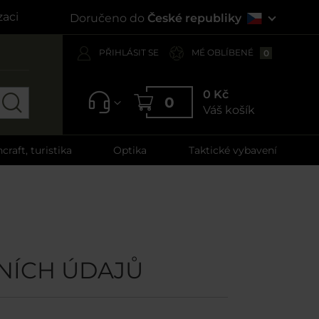
zaci
Doručeno do
České republiky
PŘIHLÁSIT SE
MÉ OBLÍBENÉ
0
0 Kč
0
Váš košík
craft, turistika
Optika
Taktické vybavení
NÍCH ÚDAJŮ