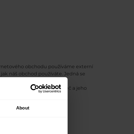
ternetového obchodu používáme externí
 jak náš obchod používáte. Jedná se
 systém, internetový prohlížeč a jeho
lasu se soubory cookie,
About