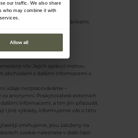
se our traffic. We also share
ers who may combine it with
 services.
tránky, přechody mezi podstránkami,
Allow all
mezený vliv. Jejich správci mohou
ím obchodem s dalšími informacemi o
bní údaje nezpracováváme –
 za anonymní. Poskytovatelé externích
dalšími informacemi, a tím jim přisoudit
í i jiné výklady, informujeme vás o této
nejčastěji zmiňujeme, jsou založeny na
orech cookie naleznete v další části