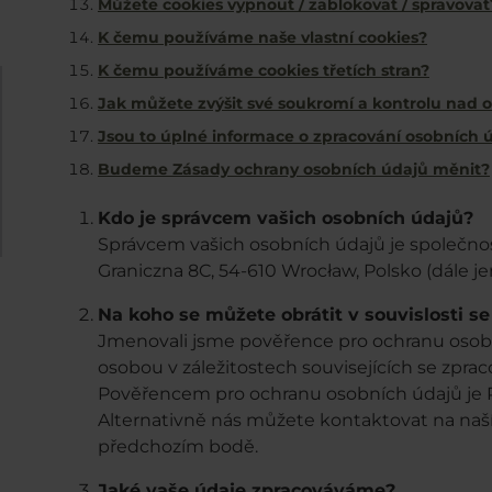
Můžete cookies vypnout / zablokovat / spravovat
K čemu používáme naše vlastní cookies?
K čemu používáme cookies třetích stran?
Jak můžete zvýšit své soukromí a kontrolu nad 
Jsou to úplné informace o zpracování osobních 
Budeme Zásady ochrany osobních údajů měnit?
Kdo je správcem vašich osobních údajů?
Správcem vašich osobních údajů je společnost
Graniczna 8C, 54-610 Wrocław, Polsko (dále j
Na koho se můžete obrátit v souvislosti s
Jmenovali jsme pověřence pro ochranu osobn
osobou v záležitostech souvisejících se zpra
Pověřencem pro ochranu osobních údajů je 
Alternativně nás můžete kontaktovat na na
předchozím bodě.
Jaké vaše údaje zpracováváme?