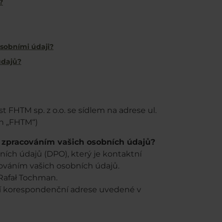
?
osobními údaji?
údajů?
 FHTM sp. z o.o. se sídlem na adrese ul.
en „FHTM“)
e zpracováním vašich osobních údajů?
ích údajů (DPO), který je kontaktní
cováním vašich osobních údajů.
Rafał Tochman.
ší korespondenční adrese uvedené v