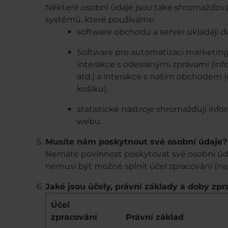
Některé osobní údaje jsou také shromažďov
systémů, které používáme:
software obchodu a server ukládají do
Software pro automatizaci marketing
interakce s odeslanými zprávami (inf
atd.) a interakce s naším obchodem (
košíku),
statistické nástroje shromažďují inf
webu.
Musíte nám poskytnout své osobní údaje?
Nemáte povinnost poskytovat své osobní úda
nemusí být možné splnit účel zpracování (nap
Jaké jsou účely, právní základy a doby zp
Účel
zpracování
Právní základ