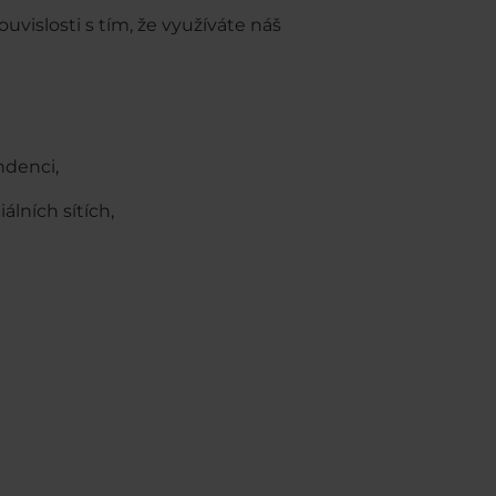
vislosti s tím, že využíváte náš
ndenci,
álních sítích,