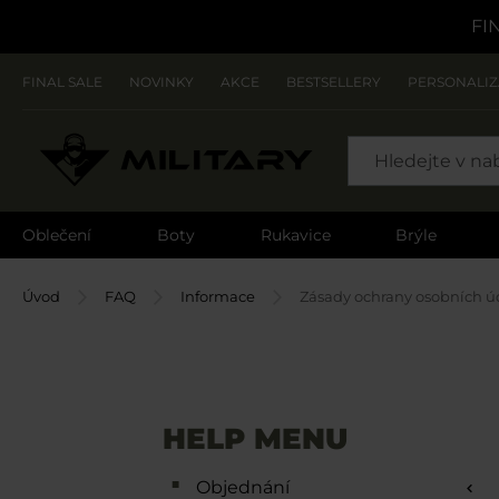
FI
FINAL SALE
NOVINKY
AKCE
BESTSELLERY
PERSONALI
SEARCH
Oblečení
Boty
Rukavice
Brýle
Úvod
FAQ
Informace
Zásady ochrany osobních ú
HELP MENU
Objednání