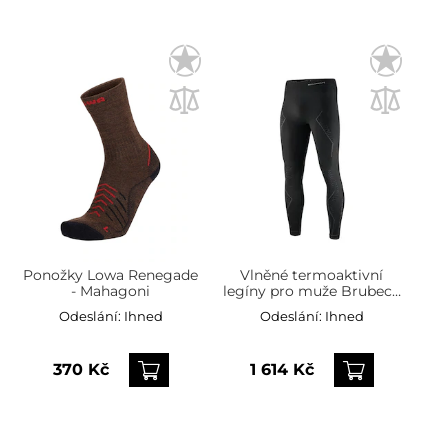
Ponožky Lowa Renegade
Vlněné termoaktivní
- Mahagoni
legíny pro muže Brubeck
Extreme Merino - Černé
Odeslání:
Ihned
Odeslání:
Ihned
370 Kč
1 614 Kč