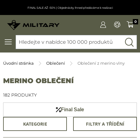
FINAL SALE AŽ -50%
| Objednávky ihned předáváme k realizaci
0
SEARCH
Úvodní stránka
Oblečení
Oblečení z merino vlny
MERINO OBLEČENÍ
182 PRODUKTY
Final Sale
KATEGORIE
FILTRY A TŘÍDĚNÍ