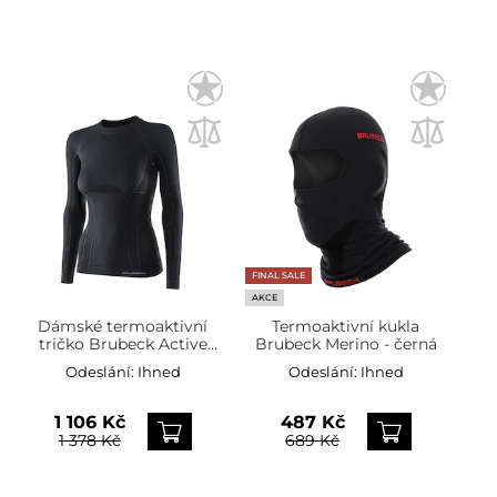
FINAL SALE
AKCE
Dámské termoaktivní
Termoaktivní kukla
tričko Brubeck Active
Brubeck Merino - černá
Wool - Black
Odeslání:
Ihned
Odeslání:
Ihned
1 106 Kč
487 Kč
1 378 Kč
689 Kč