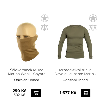
Šálokomínek M-Tac
Termoaktivní tričko
Merino Wool – Coyote
Devold Lauparen Merino
Base Long Sleeve –
Odeslání:
Ihned
Odeslání:
Ihned
olivová
250 Kč
1 677 Kč
302 Kč