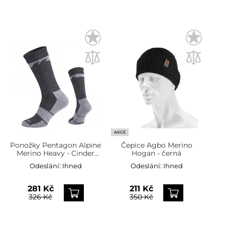
AKCE
Ponožky Pentagon Alpine
Čepice Agbo Merino
Merino Heavy - Cinder
Hogan - černá
Grey
Odeslání:
Ihned
Odeslání:
Ihned
281 Kč
211 Kč
326 Kč
350 Kč