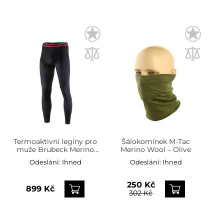
Termoaktivní legíny pro
Šálokomínek M-Tac
muže Brubeck Merino
Merino Wool – Olive
Active Wool - černé
Odeslání:
Ihned
Odeslání:
Ihned
250 Kč
899 Kč
302 Kč