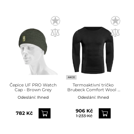
AKCE
Čepice UF PRO Watch
Termoaktivní tričko
Cap - Brown Grey
Brubeck Comfort Wool -
černé
Odeslání:
Ihned
Odeslání:
Ihned
906 Kč
782 Kč
1 233 Kč