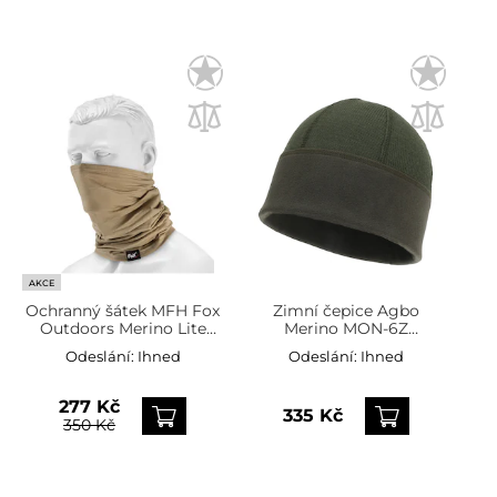
AKCE
Ochranný šátek MFH Fox
Zimní čepice Agbo
Outdoors Merino Lite
Merino MON-6Z
Coyote
oboustranná - zelená
Odeslání:
Ihned
Odeslání:
Ihned
277 Kč
335 Kč
350 Kč