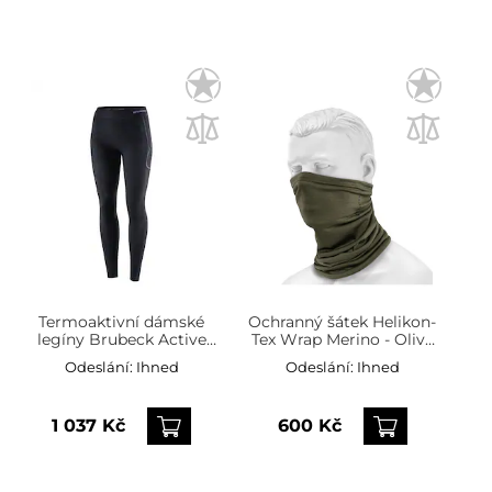
Termoaktivní dámské
Ochranný šátek Helikon-
legíny Brubeck Active
Tex Wrap Merino - Olive
Wool - černé
Green
Odeslání:
Ihned
Odeslání:
Ihned
1 037 Kč
600 Kč