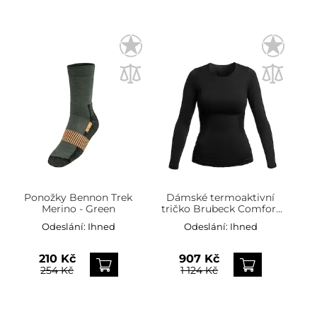
Ponožky Bennon Trek
Dámské termoaktivní
Merino - Green
tričko Brubeck Comfort
Wool - černé
Odeslání:
Ihned
Odeslání:
Ihned
210 Kč
907 Kč
254 Kč
1 124 Kč