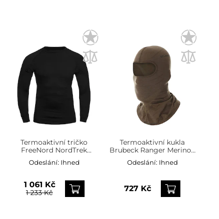
Termoaktivní tričko
Termoaktivní kukla
FreeNord NordTrek
Brubeck Ranger Merino -
Merino Tech Long Sleeve
Khaki
Odeslání:
Ihned
Odeslání:
Ihned
- Black
1 061 Kč
727 Kč
1 233 Kč