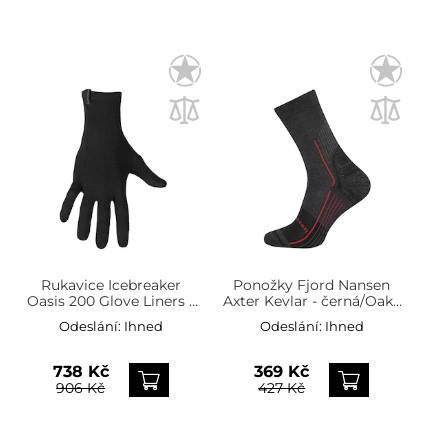
Rukavice Icebreaker
Ponožky Fjord Nansen
Oasis 200 Glove Liners -
Axter Kevlar - černá/Oaky
Black
Red
Odeslání:
Ihned
Odeslání:
Ihned
738 Kč
369 Kč
906 Kč
427 Kč