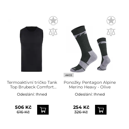
AKCE
Termoaktivní tričko Tank
Ponožky Pentagon Alpine
Top Brubeck Comfort
Merino Heavy - Olive
Wool - černé
Odeslání:
Ihned
Odeslání:
Ihned
506 Kč
254 Kč
616 Kč
326 Kč