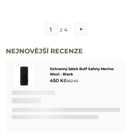
STRÁNKA
z 4
Stránka
Následující
NEJNOVĚJŠÍ RECENZE
Ochranný šátek Buff Safety Merino
Wool - Black
450 Kč
562 Kč