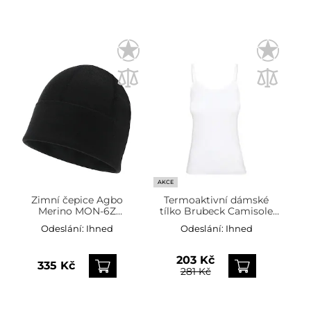
AKCE
Zimní čepice Agbo
Termoaktivní dámské
Merino MON-6Z
tílko Brubeck Camisole
oboustranná - černá
Comfort Cotton
Odeslání:
Ihned
Odeslání:
Ihned
203 Kč
335 Kč
281 Kč