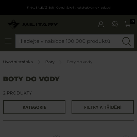
FINAL SALE AŽ -50%
| Objednávky ihned předáváme k realizaci
0
SEARCH
Úvodní stránka
Boty
Boty do vody
BOTY DO VODY
2 PRODUKTY
KATEGORIE
FILTRY A TŘÍDĚNÍ