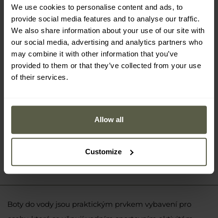
We use cookies to personalise content and ads, to
Boty do vody Hi-Tec Reda - Black
provide social media features and to analyse our traffic.
203 Kč
254 Kč
We also share information about your use of our site with
our social media, advertising and analytics partners who
may combine it with other information that you’ve
provided to them or that they’ve collected from your use
of their services.
Allow all
Customize
Boty do vody jsou praktickým prvkem vybavení pro