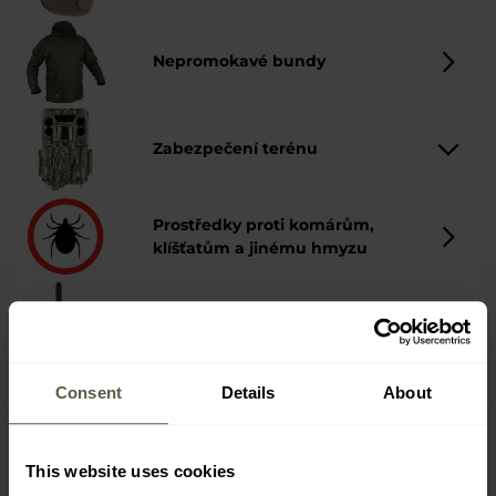
Nepromokavé bundy
Zabezpečení terénu
Prostředky proti komárům,
klíšťatům a jinému hmyzu
Radiokomunikace
Consent
Details
About
Svítilny EDC
This website uses cookies