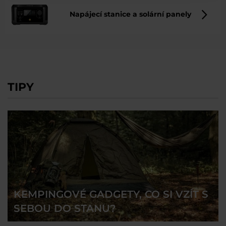
Napájecí stanice a solární panely
TIPY
KEMPINGOVÉ GADGETY, CO SI VZÍT S
SEBOU DO STANU?