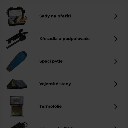
najdete širokou škálu produktů, které se vám budou
hodit na survivalové výpravě a umožní vám přežít v
jakýchkoli podmínkách.
Sady na přežití
Křesadla a podpalovače
Spací pytle
Vojenské stany
Termofólie