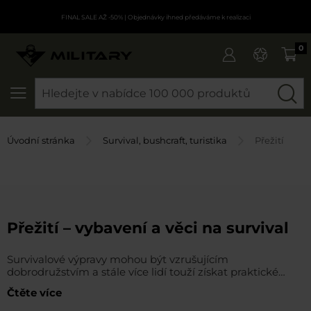
FINAL SALE AŽ -50%
| Objednávky ihned předáváme k realizaci
0
SEARCH
Úvodní stránka
Survival, bushcraft, turistika
Přežití
Přežití – vybavení a věci na survival
Survivalové výpravy mohou být vzrušujícím
dobrodružstvím a stále více lidí touží získat praktické
dovednosti pro přežití v terénu. Může se však také stát, že
Čtěte více
budete muset tyto znalosti a vhodné vybavení využít v
praxi, i když jste to neměli v plánu. V nabídce MILITARY