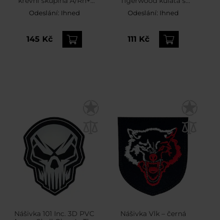
krevní skupina A/Rh+
Tigerwood kulatá s
černý - 2 ks.
možností personalizace –
Odeslání:
Ihned
Odeslání:
Ihned
zelená
145 Kč
111 Kč
Nášivka 101 Inc. 3D PVC
Nášivka Vlk – černá