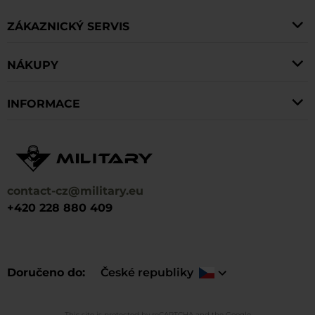
vyobrazení zvířat, hesla, modely zbraní a lebky. V
současnosti je většina nášivek vyráběna s suchým
ZÁKAZNICKÝ SERVIS
zipem, což umožňuje jejich připevnění k panelům
NÁKUPY
velcro.
INFORMACE
contact-cz@military.eu
+420 228 880 409
Doručeno do
České republiky
This site is protected by reCAPTCHA and the Google