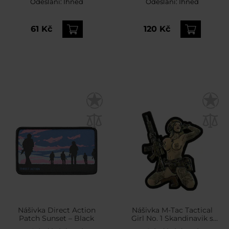
Odeslání:
Ihned
Odeslání:
Ihned
61 Kč
120 Kč
Nášivka Direct Action
Nášivka M-Tac Tactical
Patch Sunset – Black
Girl No. 1 Skandinavik s
Mjolnirem PVC –