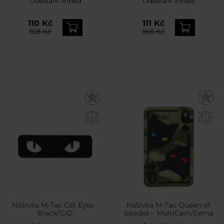
Odeslání:
Ihned
Odeslání:
Ihned
110 Kč
111 Kč
168 Kč
168 Kč
Nášivka M-Tac Cat Eyes -
Nášivka M-Tac Queen of
Black/GID
Spades – MultiCam/černá