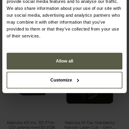
provide social media features and to analyse our traffic.
Odeslání:
Ihned
Odeslání:
Ihned
We also share information about your use of our site with
our social media, advertising and analytics partners who
230 Kč
57 Kč
may combine it with other information that you’ve
provided to them or that they’ve collected from your use
of their services.
Allow all
Customize
Nášivka 101 Inc. 3D F*ck –
Nášivka M-Tac Standarta
OD zelená 444130-5138
Havran Laser Cut – černá/