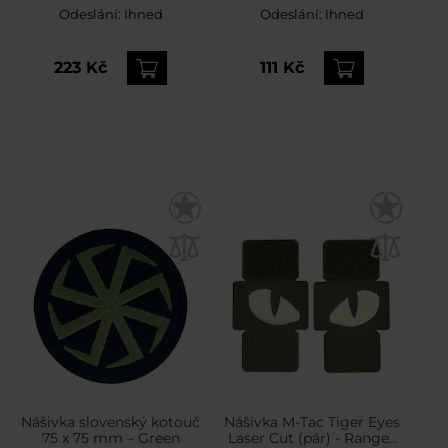
olivová
Odeslání:
Ihned
Odeslání:
Ihned
223 Kč
111 Kč
Nášivka slovenský kotouč
Nášivka M-Tac Tiger Eyes
75 x 75 mm – Green
Laser Cut (pár) - Ranger