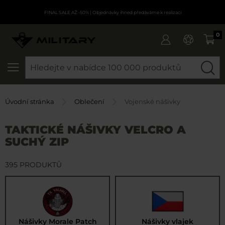
FINAL SALE AŽ -50%
| Objednávky ihned předáváme k realizaci
0
SEARCH
Úvodní stránka
Oblečení
Vojenské nášivky
TAKTICKÉ NÁŠIVKY VELCRO A
SUCHÝ ZIP
395 PRODUKTŮ
Nášivky Morale Patch
Nášivky vlajek