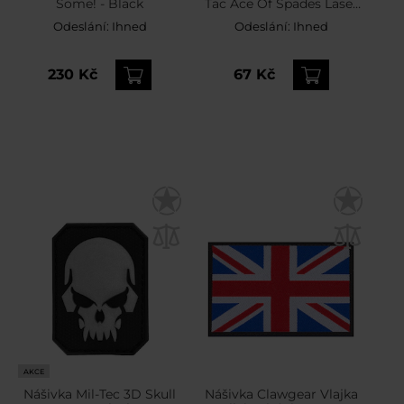
Some! - Black
Tac Ace Of Spades Laser
Cut – Multicam/GID
Odeslání:
Ihned
Odeslání:
Ihned
230 Kč
67 Kč
AKCE
Nášivka Mil-Tec 3D Skull
Nášivka Clawgear Vlajka