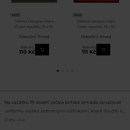
AKCE
AKCE
Nášivka Clawgear Vlajka
Nášivka Clawgear Vlajka
České republiky 76 x 50
České republiky 76 x 50
mm - Zhasnutá
mm
Odeslání: Ihned
Odeslání: Ihned
168 Kč
168 Kč
110 Kč
111 Kč
Na začátku 19. století začala britská armáda označovat
uniformy vojáků jednotnými nášivkami, které sloužily k
identifikaci jednotky. V následujících letech se nášivky
Čtěte více
V nabídce obchodu MILITARY máme široký výběr
označující hodnost nebo příslušnost k oddílu staly