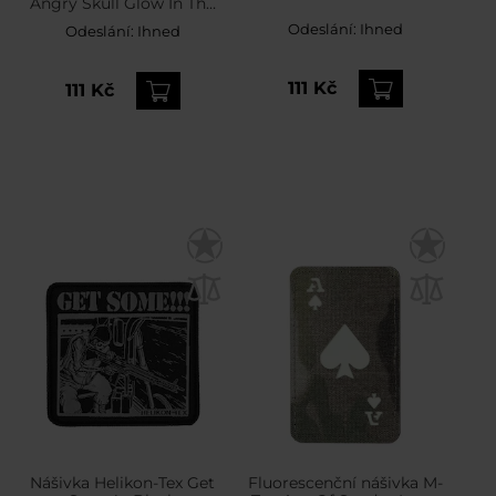
Angry Skull Glow In The
Dark
Odeslání:
Ihned
Odeslání:
Ihned
111 Kč
111 Kč
Nášivka Helikon-Tex Get
Fluorescenční nášivka M-