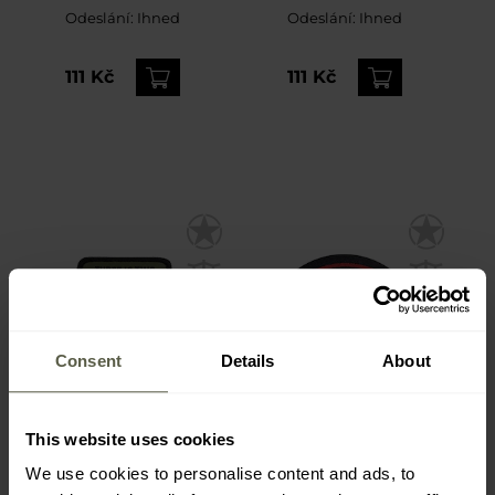
Odeslání:
Ihned
Odeslání:
Ihned
111 Kč
111 Kč
Consent
Details
About
This website uses cookies
Nášivka Helikon-Tex One
Nášivka Mil-Tec Sniper -
We use cookies to personalise content and ads, to
is none Patch - Green
Black