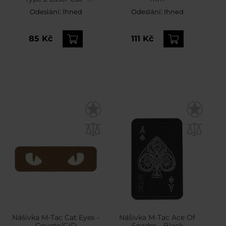
Black/GID
Odeslání:
Ihned
Odeslání:
Ihned
85 Kč
111 Kč
Nášivka M-Tac Cat Eyes -
Nášivka M-Tac Ace Of
Coyote/GID
Spades - Black