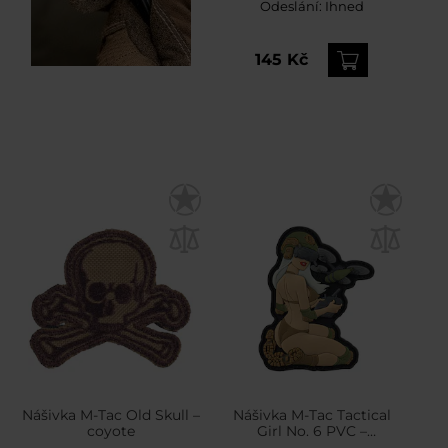
Odeslání:
Ihned
145 Kč
Nášivka M-Tac Old Skull –
Nášivka M-Tac Tactical
coyote
Girl No. 6 PVC –
coyote/olivová