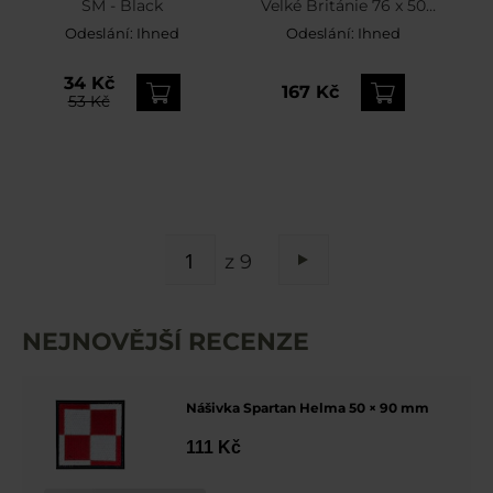
SM - Black
Velké Británie 76 x 50
mm
Odeslání:
Ihned
Odeslání:
Ihned
34 Kč
167 Kč
53 Kč
STRÁNKA
z 9
Stránka
Následující
NEJNOVĚJŠÍ RECENZE
Nášivka Spartan Helma 50 × 90 mm
111 Kč