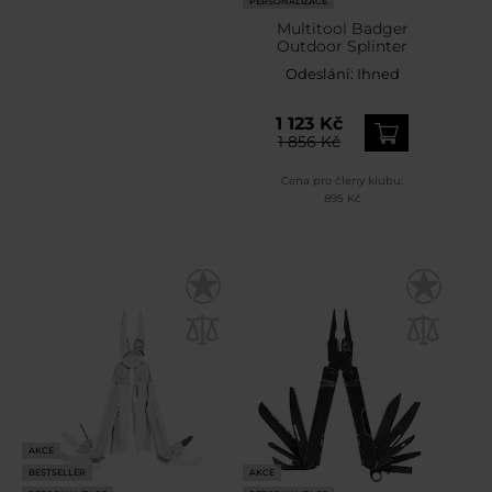
PERSONALIZACE
Multitool Badger
Outdoor Splinter
Odeslání:
Ihned
1 123 Kč
1 856 Kč
Cena pro členy klubu:
895 Kč
AKCE
BESTSELLER
AKCE