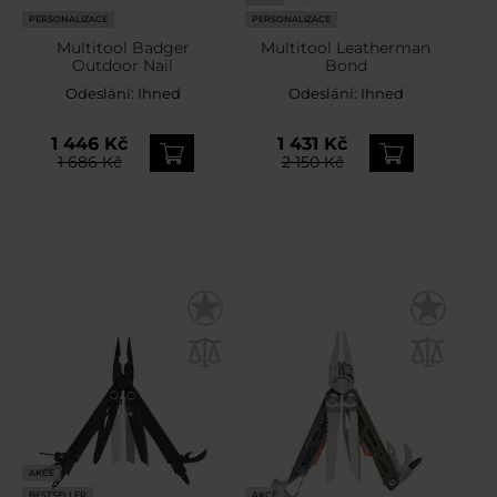
PERSONALIZACE
PERSONALIZACE
Multitool Badger
Multitool Leatherman
Outdoor Nail
Bond
Odeslání:
Ihned
Odeslání:
Ihned
1 446 Kč
1 431 Kč
1 686 Kč
2 150 Kč
AKCE
BESTSELLER
AKCE