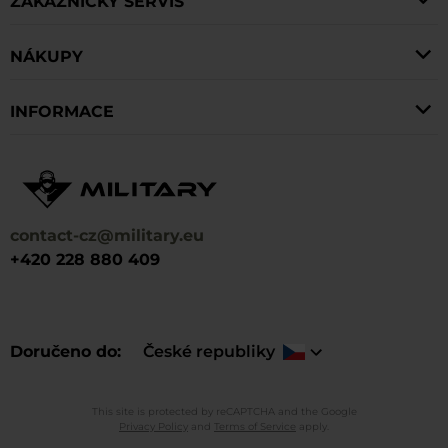
ZÁKAZNICKÝ SERVIS
NÁKUPY
INFORMACE
contact-cz@military.eu
+420 228 880 409
Doručeno do
České republiky
This site is protected by reCAPTCHA and the Google
Privacy Policy
and
Terms of Service
apply.