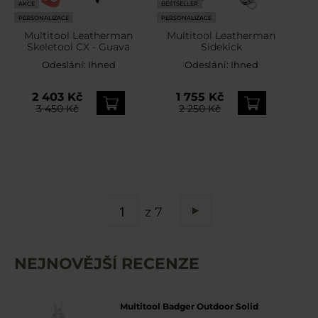
AKCE
BESTSELLER
PERSONALIZACE
PERSONALIZACE
Multitool Leatherman
Multitool Leatherman
Skeletool CX - Guava
Sidekick
Odeslání:
Ihned
Odeslání:
Ihned
2 403 Kč
1 755 Kč
3 450 Kč
2 250 Kč
STRÁNKA
z 7
Stránka
Následující
NEJNOVĚJŠÍ RECENZE
Multitool Badger Outdoor Solid