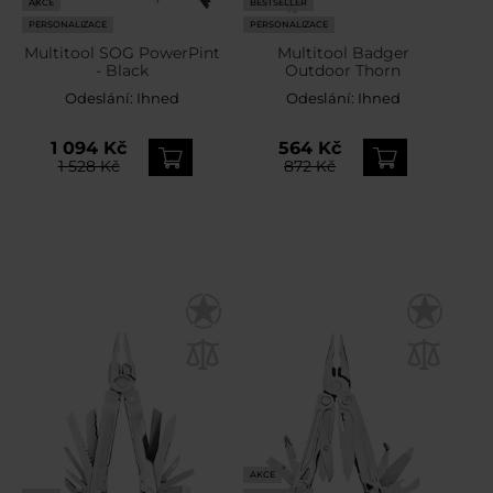
AKCE
BESTSELLER
PERSONALIZACE
PERSONALIZACE
Multitool SOG PowerPint
Multitool Badger
- Black
Outdoor Thorn
Odeslání:
Ihned
Odeslání:
Ihned
1 094 Kč
564 Kč
1 528 Kč
872 Kč
AKCE