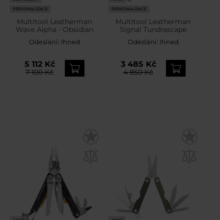
PERSONALIZACE
PERSONALIZACE
Multitool Leatherman
Multitool Leatherman
Wave Alpha - Obsidian
Signal Tundrascape
Odeslání:
Ihned
Odeslání:
Ihned
5 112 Kč
3 485 Kč
7 100 Kč
4 850 Kč
AKCE
AKCE