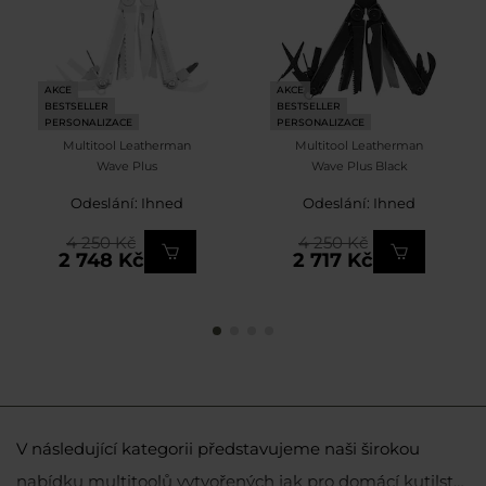
AKCE
AKCE
BESTSELLER
BESTSELLER
PERSONALIZACE
PERSONALIZACE
Multitool Leatherman
Multitool Leatherman
Wave Plus
Wave Plus Black
Odeslání: Ihned
Odeslání: Ihned
4 250 Kč
4 250 Kč
2 748 Kč
2 717 Kč
V následující kategorii představujeme naši širokou
nabídku multitoolů vytvořených jak pro domácí kutilství,