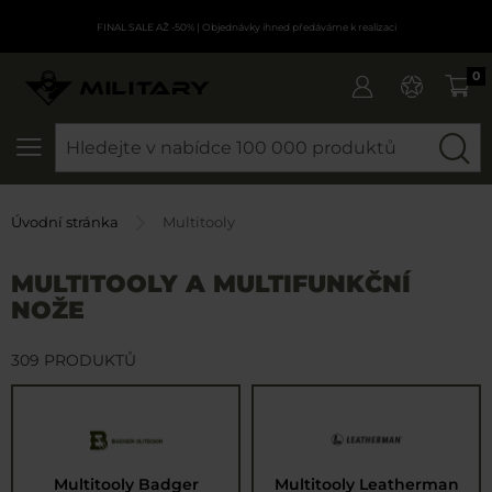
FINAL SALE AŽ -50%
| Objednávky ihned předáváme k realizaci
0
SEARCH
Úvodní stránka
Multitooly
MULTITOOLY A MULTIFUNKČNÍ
NOŽE
309 PRODUKTŮ
Multitooly Badger
Multitooly Leatherman