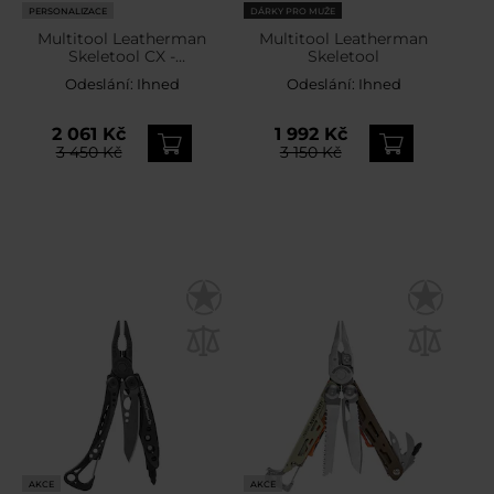
PERSONALIZACE
DÁRKY PRO MUŽE
Multitool Leatherman
Multitool Leatherman
Skeletool CX -
Skeletool
Nightshade
Odeslání:
Ihned
Odeslání:
Ihned
2 061 Kč
1 992 Kč
3 450 Kč
3 150 Kč
AKCE
AKCE