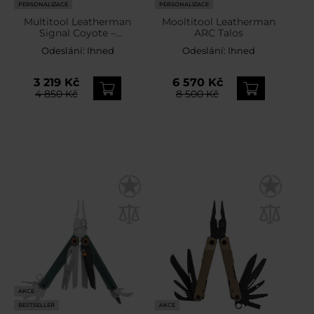
PERSONALIZACE
PERSONALIZACE
Multitool Leatherman
Mooltitool Leatherman
Signal Coyote –
ARC Talos
limitovaná edice
Odeslání:
Ihned
Odeslání:
Ihned
3 219 Kč
6 570 Kč
4 850 Kč
8 500 Kč
AKCE
BESTSELLER
AKCE