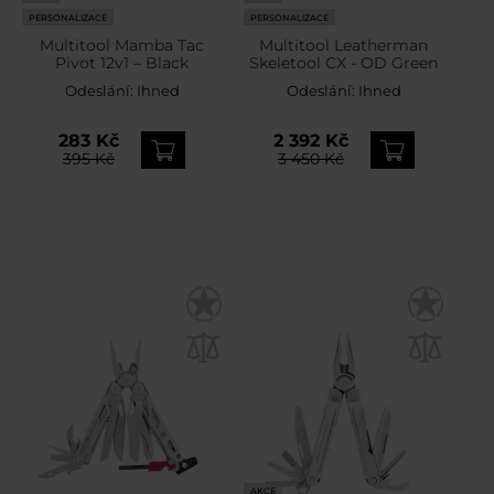
PERSONALIZACE
PERSONALIZACE
Multitool Mamba Tac
Multitool Leatherman
Pivot 12v1 – Black
Skeletool CX - OD Green
Odeslání:
Ihned
Odeslání:
Ihned
283 Kč
2 392 Kč
395 Kč
3 450 Kč
AKCE