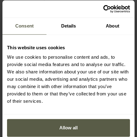
PERSONALIZACE
PERSONALIZACE
Multitool Leatherman
Multitool Leatherman
Rebar
Wave Alpha - Canyonland
Odeslání:
Ihned
Odeslání:
Ihned
Consent
Details
About
1 867 Kč
4 703 Kč
3 400 Kč
7 100 Kč
This website uses cookies
We use cookies to personalise content and ads, to
provide social media features and to analyse our traffic.
We also share information about your use of our site with
our social media, advertising and analytics partners who
may combine it with other information that you’ve
provided to them or that they’ve collected from your use
of their services.
Allow all
AKCE
BESTSELLER