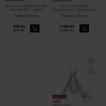
Multitool Mamba Tac Axe
Multitool Badger
Pincher 17v1 – Black
Outdoor Ash - Blackwash
Odeslání:
Ihned
Odeslání:
Ihned
419 Kč
1 446 Kč
677 Kč
2 425 Kč
FINAL SALE
AKCE