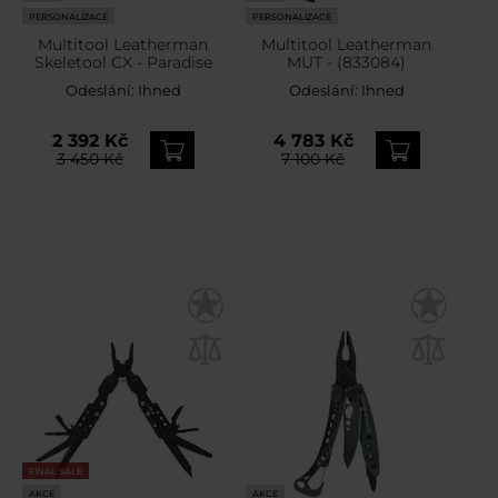
PERSONALIZACE
PERSONALIZACE
Multitool Leatherman
Multitool Leatherman
Skeletool CX - Paradise
MUT - (833084)
Odeslání:
Ihned
Odeslání:
Ihned
2 392 Kč
4 783 Kč
3 450 Kč
7 100 Kč
FINAL SALE
AKCE
AKCE