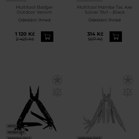
Multitool Badger
Multitool Mamba Tac Axe
Outdoor Venom
Solver 19v1 – Black
Odeslání:
Ihned
Odeslání:
Ihned
1 120 Kč
314 Kč
2 425 Kč
507 Kč
AKCE
BESTSELLER
PERSONALIZACE
PERSONALIZACE