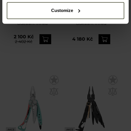
PERSONALIZACE
PERSONALIZACE
Customize
Multitool Leatherman
Multitool Leatherman
Skeletool Black
Wave Plus Polish Army s
pouzdrem
Odeslání:
Ihned
Odeslání:
Ihned
2 100 Kč
4 180 Kč
2 402 Kč
AKCE
AKCE