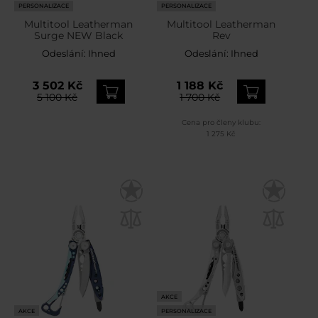
PERSONALIZACE
PERSONALIZACE
Multitool Leatherman
Multitool Leatherman
Surge NEW Black
Rev
Odeslání:
Ihned
Odeslání:
Ihned
3 502 Kč
1 188 Kč
5 100 Kč
1 700 Kč
Cena pro členy klubu:
1 275 Kč
AKCE
AKCE
PERSONALIZACE