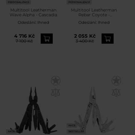
PERSONALIZACE
PERSONALIZACE
Multitool Leatherman
Multitool Leatherman
Wave Alpha - Cascadia
Rebar Coyote -
limitovaná edice
Odeslání:
Ihned
Odeslání:
Ihned
4 716 Kč
2 055 Kč
7 100 Kč
3 400 Kč
AKCE
AKCE
BESTSELLER