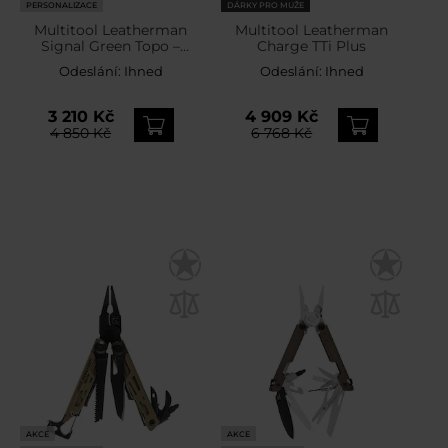
PERSONALIZACE
DÁRKY PRO MUŽE
Multitool Leatherman
Multitool Leatherman
Signal Green Topo –
Charge TTi Plus
limitovaná edice
Odeslání:
Ihned
Odeslání:
Ihned
3 210 Kč
4 909 Kč
4 850 Kč
6 768 Kč
AKCE
AKCE