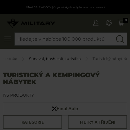
FINAL SALE AŽ -50%
| Objednávky ihned předáváme k realizaci
0
SEARCH
í stránka
Survival, bushcraft, turistika
Turistický nábytek
TURISTICKÝ A KEMPINGOVÝ
NÁBYTEK
173 PRODUKTY
Final Sale
KATEGORIE
FILTRY A TŘÍDĚNÍ