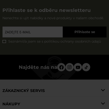
Pokud hledáte kvalitní turistický nábytek, určitě se
umožňuje ušetřit místo například v kufru. Je snadný na
vyroben z odolných materiálů, které jsou odolné vůči
podívejte na nabídku obchodu MILITARY. V naší
Přihlaste se k odběru newsletteru
přepravu a také rychlý na montáž.
různým nepříznivým povětrnostním vlivům.
nabídce najdete produkty, které pocházejí od známých
Nenechte si ujít nabídky a nové produkty v našem obchodě.
a osvědčených výrobců outdoorového vybavení.
Přihlaste se
Seznámil/a jsem se s
politikou ochrany osobních údajů
Najděte nás na
ZÁKAZNICKÝ SERVIS
NÁKUPY