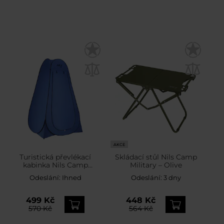
AKCE
Turistická převlékací
Skládací stůl Nils Camp
kabinka Nils Camp
Military – Olive
NC1706 – Modrá
Odeslání:
Ihned
Odeslání:
3 dny
499 Kč
448 Kč
570 Kč
564 Kč