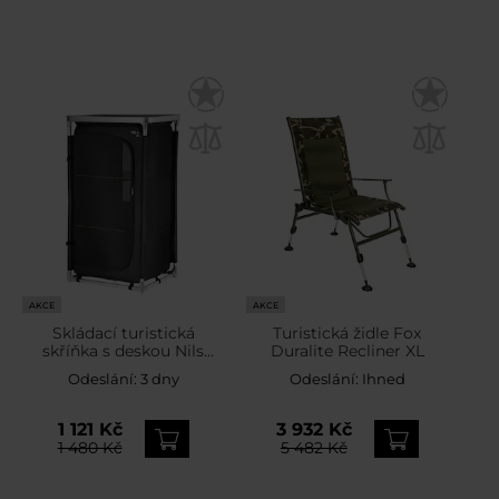
AKCE
AKCE
Skládací turistická
Turistická židle Fox
skříňka s deskou Nils
Duralite Recliner XL
Camp NC3036
Odeslání:
3 dny
Odeslání:
Ihned
1 121 Kč
3 932 Kč
1 480 Kč
5 482 Kč