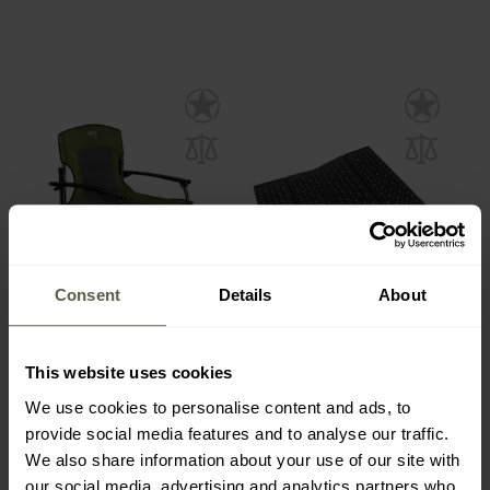
Consent
Details
About
AKCE
AKCE
Turistické židle Nils Camp
Skládací podložka MFH
NC3075 - Zelené
Fox Outdoor na sezení -
This website uses cookies
Black
Odeslání:
Ihned
Odeslání:
Ihned
We use cookies to personalise content and ads, to
provide social media features and to analyse our traffic.
835 Kč
69 Kč
1 128 Kč
114 Kč
We also share information about your use of our site with
our social media, advertising and analytics partners who