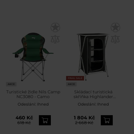
FINAL SALE
AKCE
AKCE
Turistické židle Nils Camp
Skládací turistická
NC3080 - Camo
skříňka Highlander
Outdoor
Odeslání:
Ihned
Odeslání:
Ihned
460 Kč
1 804 Kč
618 Kč
2 668 Kč