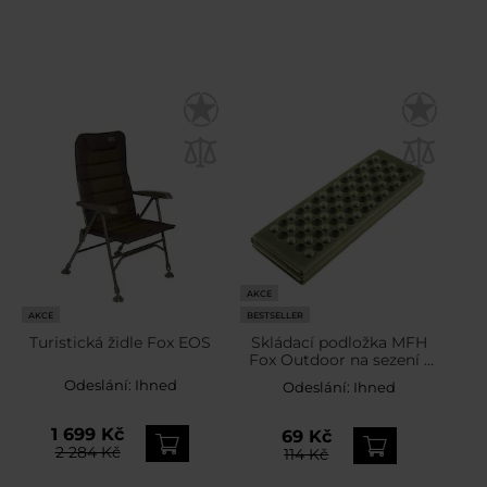
AKCE
AKCE
BESTSELLER
Turistická židle Fox EOS
Skládací podložka MFH
Fox Outdoor na sezení -
Olive
Odeslání:
Ihned
Odeslání:
Ihned
1 699 Kč
69 Kč
2 284 Kč
114 Kč