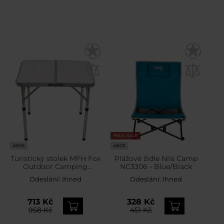
FINAL SALE
AKCE
AKCE
Turistický stolek MFH Fox
Plážové židle Nils Camp
Outdoor Camping
NC3306 - Blue/Black
Aluminium
Odeslání:
Ihned
Odeslání:
Ihned
713 Kč
328 Kč
958 Kč
451 Kč