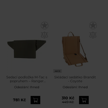
AKCE
Sedací podložka M-Tac s
Skládací sedátko Brandit
popruhem – Ranger
- Coyote
Green
Odeslání:
Ihned
Odeslání:
Ihned
310 Kč
781 Kč
449 Kč