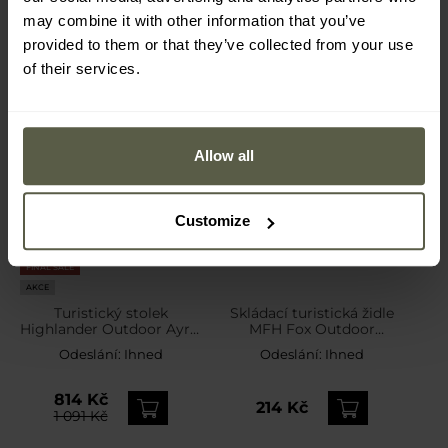
may combine it with other information that you’ve
provided to them or that they’ve collected from your use
of their services.
Allow all
Customize
FINAL SALE
AKCE
Turistický stolek
Skládací turistická židle
Highlander Outdoor Ayr –
MFH Fox Outdoor
Green/Grey
Camping Stool 24 cm -
Odeslání:
Ihned
Odeslání:
Ihned
Olive
814 Kč
214 Kč
1 091 Kč