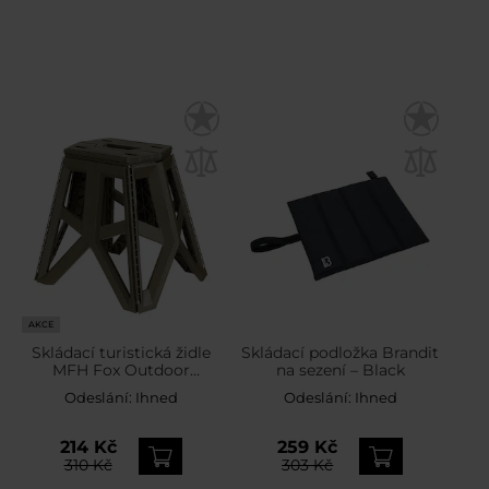
AKCE
Skládací turistická židle
Skládací podložka Brandit
MFH Fox Outdoor
na sezení – Black
Camping Stool 40 cm -
Odeslání:
Ihned
Odeslání:
Ihned
Olive
214 Kč
259 Kč
310 Kč
303 Kč