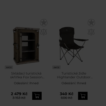
AKCE
AKCE
Skládací turistická
Turistické židle
skříňka Fox Session
Highlander Outdoor
Storage
Edinburgh - Black
Odeslání:
Ihned
Odeslání:
Ihned
2 479 Kč
340 Kč
3 153 Kč
606 Kč