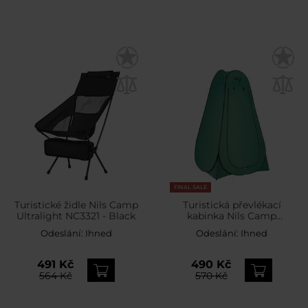
FINAL SALE
Turistické židle Nils Camp
Turistická převlékací
Ultralight NC3321 - Black
kabinka Nils Camp
NC1706 – Zelená
Odeslání:
Ihned
Odeslání:
Ihned
491 Kč
490 Kč
564 Kč
570 Kč