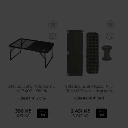
Skládací stůl Nils Camp
Skládací polní lůžko Mil-
NC3406 - Black
Tec US Style + matrace
Badger Outdoor + polštář
Odeslání:
3 dny
Odeslání:
Ihned
- sada
390 Kč
2 451 Kč
451 Kč
3 012 Kč