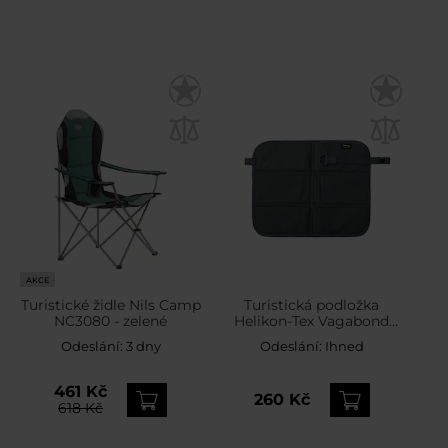
AKCE
Turistické židle Nils Camp
Turistická podložka
NC3080 - zelené
Helikon-Tex Vagabond
Seat Pad Shadow Grey
Odeslání:
3 dny
Odeslání:
Ihned
461 Kč
260 Kč
618 Kč