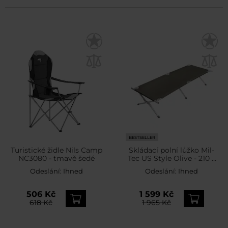
BESTSELLER
Turistické židle Nils Camp
Skládací polní lůžko Mil-
NC3080 - tmavě šedé
Tec US Style Olive - 210 x
70 cm
Odeslání:
Ihned
Odeslání:
Ihned
506 Kč
1 599 Kč
618 Kč
1 965 Kč