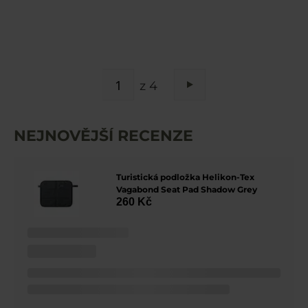
STRÁNKA
z 4
Stránka
Následující
NEJNOVĚJŠÍ RECENZE
Turistická podložka Helikon-Tex
Vagabond Seat Pad Shadow Grey
260 Kč