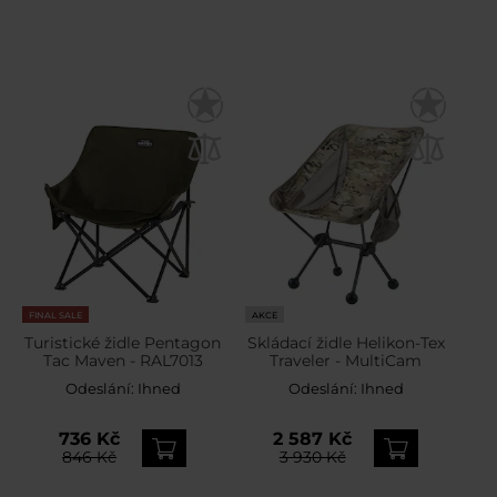
FINAL SALE
AKCE
Turistické židle Pentagon
Skládací židle Helikon-Tex
Tac Maven - RAL7013
Traveler - MultiCam
Odeslání:
Ihned
Odeslání:
Ihned
736 Kč
2 587 Kč
846 Kč
3 930 Kč