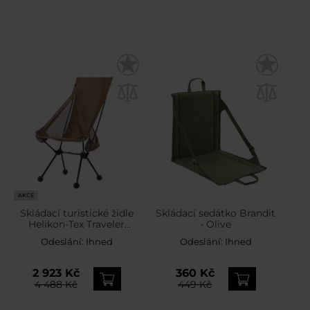
AKCE
Skládací turistické židle
Skládací sedátko Brandit
Helikon-Tex Traveler
- Olive
Enlarged - Coyote
Odeslání:
Ihned
Odeslání:
Ihned
2 923 Kč
360 Kč
4 488 Kč
449 Kč