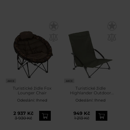
AKCE
AKCE
Turistické židle Fox
Turistické židle
Lounger Chair
Highlander Outdoor
Perch - Olive
Odeslání:
Ihned
Odeslání:
Ihned
2 937 Kč
949 Kč
3 930 Kč
1 213 Kč