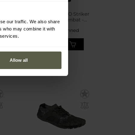
BESTSE
DÁRKY
n
Kalhoty UF PRO Striker
Batoh
XT Gen.3 Combat -
Pack L
se our traffic. We also share
Black
ers who may combine it with
Odeslání: Ihned
Od
 services.
6 412 Kč
1 1
5 671 Kč
66
Allow all