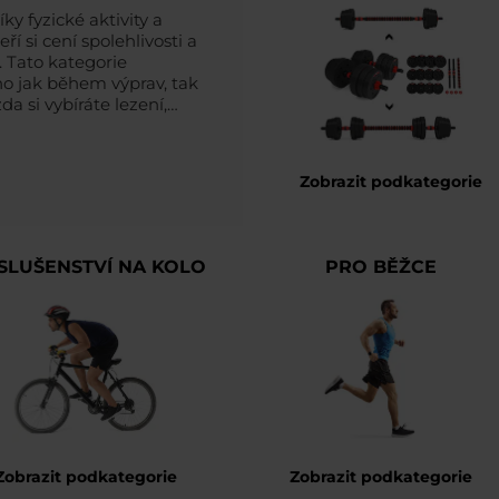
ky fyzické aktivity a
ří si cení spolehlivosti a
. Tato kategorie
ho jak během výprav, tak
a si vybíráte lezení,
 něco pro sebe.
Zobrazit podkategorie
SLUŠENSTVÍ NA KOLO
PRO BĚŽCE
Zobrazit podkategorie
Zobrazit podkategorie