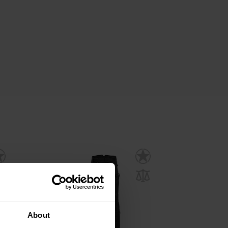
About
AKCE