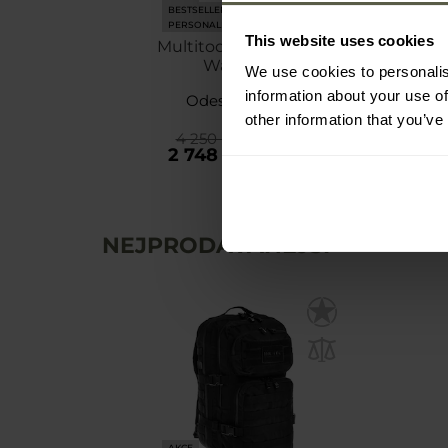
BESTSELLER
PERSONALIZACE
This website uses cookies
Multitool Leatherman
Wave Plus
We use cookies to personalis
information about your use of
Odeslání: Ihned
other information that you’ve
4 250 Kč
2 748 Kč
NEJPRODÁVANĚJŠÍ
AKCE