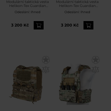
Modulární taktická vesta
Modulární taktická vesta
Helikon-Tex Guardian
Helikon-Tex Guardian
Military Set Black – pro
Military Set Olive – pro
Odeslání:
Ihned
Odeslání:
Ihned
pláty M
desky L
3 200 Kč
3 200 Kč