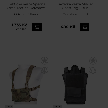
Taktická vesta Specna
Taktická vesta Mil-Tec
Arms Tactical Advanced
Chest Rig - BLK
Vest Plate Carrier -
Odeslání:
Ihned
Odeslání:
Ihned
MultiCam
1 335 Kč
480 Kč
1 687 Kč
AKCE
AKCE