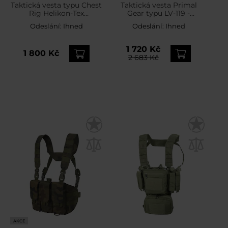
Taktická vesta typu Chest
Taktická vesta Primal
Rig Helikon-Tex
Gear typu LV-119 -
Competition MultiGun -
MultiCam
Odeslání:
Ihned
Odeslání:
Ihned
Black
1 720 Kč
1 800 Kč
2 683 Kč
AKCE