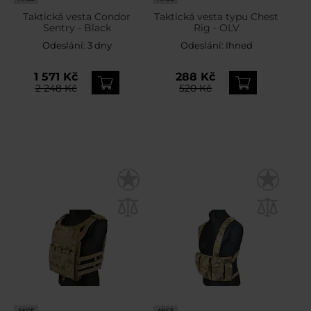
Taktická vesta Condor
Taktická vesta typu Chest
Sentry - Black
Rig - OLV
Odeslání:
3 dny
Odeslání:
Ihned
1 571 Kč
288 Kč
2 248 Kč
520 Kč
AKCE
AKCE