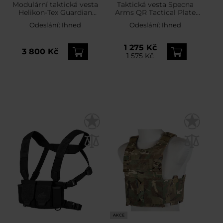
Modulární taktická vesta
Taktická vesta Specna
Helikon-Tex Guardian
Arms QR Tactical Plate
Military Set MultiCam –
Carrier - MultiCam
Odeslání:
Ihned
Odeslání:
Ihned
pro desky M
1 275 Kč
3 800 Kč
1 575 Kč
AKCE