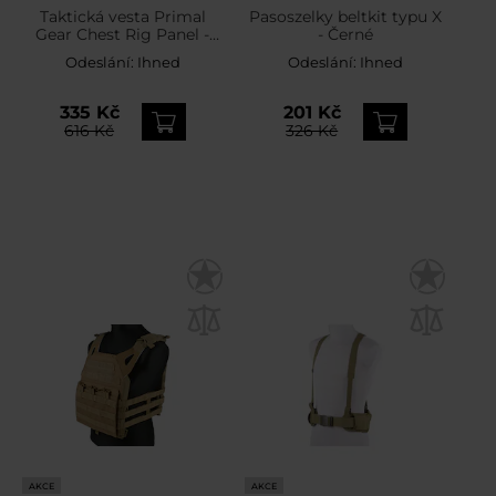
Taktická vesta Primal
Pasoszelky beltkit typu X
Gear Chest Rig Panel -
- Černé
černá
Odeslání:
Ihned
Odeslání:
Ihned
335 Kč
201 Kč
616 Kč
326 Kč
AKCE
AKCE