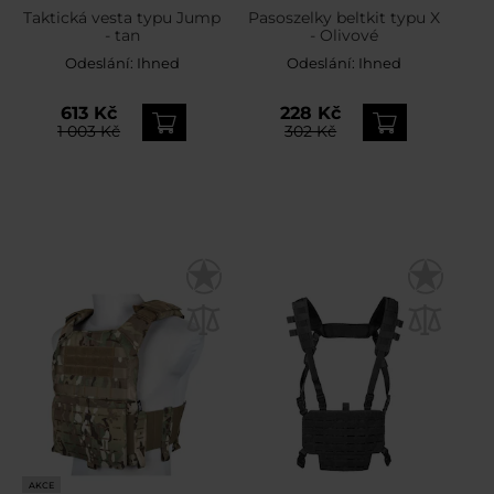
Taktická vesta typu Jump
Pasoszelky beltkit typu X
- tan
- Olivové
Odeslání:
Ihned
Odeslání:
Ihned
613 Kč
228 Kč
1 003 Kč
302 Kč
AKCE