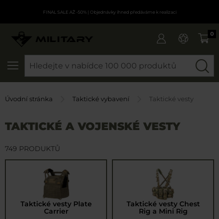
FINAL SALE AŽ -50%
| Objednávky ihned předáváme k realizaci
0
SEARCH
Úvodní stránka
Taktické vybavení
Taktické vesty
TAKTICKÉ A VOJENSKÉ VESTY
749 PRODUKTŮ
Taktické vesty Plate
Taktické vesty Chest
Carrier
Rig a Mini Rig