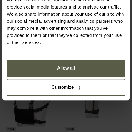
Taktická vesta Mil-Tec
Taktická vesta Helikon-
provide social media features and to analyse our traffic.
USMC - Black
Tex Guardian Plate
Carrier - MultiCam
We also share information about your use of our site with
Odeslání:
Ihned
Odeslání:
do 24 hodin
our social media, advertising and analytics partners who
may combine it with other information that you’ve
1 248 Kč
2 900 Kč
1 474 Kč
provided to them or that they’ve collected from your use
of their services.
Allow all
Customize
AKCE
AKCE