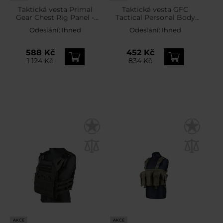
Taktická vesta Primal
Taktická vesta GFC
Gear Chest Rig Panel -
Tactical Personal Body
MultiCam
Armor - černá
Odeslání:
Ihned
Odeslání:
Ihned
588 Kč
452 Kč
1 124 Kč
834 Kč
AKCE
AKCE