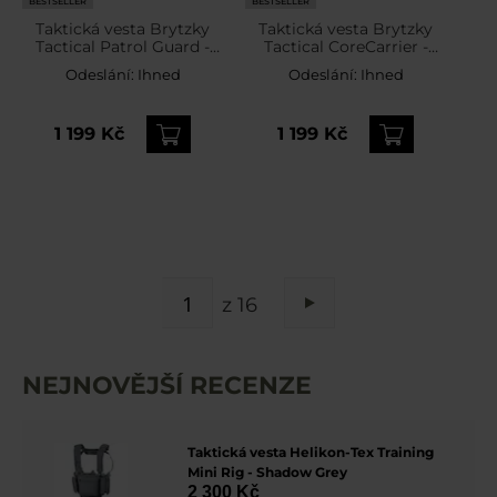
BESTSELLER
BESTSELLER
Taktická vesta Brytzky
Taktická vesta Brytzky
Tactical Patrol Guard -
Tactical CoreCarrier -
wz.93 Pantera PL
Olive
Odeslání:
Ihned
Odeslání:
Ihned
Woodland
1 199 Kč
1 199 Kč
STRÁNKA
z 16
Stránka
Následující
NEJNOVĚJŠÍ RECENZE
Taktická vesta Helikon-Tex Training
Mini Rig - Shadow Grey
2 300 Kč