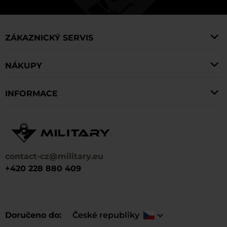
vesty typu Chest Rig, díky kterým můžete pohodlně
přenášet potřebné prvky vybavení vždy po ruce.
ZÁKAZNICKÝ SERVIS
NÁKUPY
INFORMACE
contact-cz@military.eu
+420 228 880 409
Doručeno do
České republiky