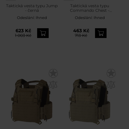
Taktická vesta typu Jump
Taktická vesta typu
- černá
Commando Chest -
olivová
Odeslání:
Ihned
Odeslání:
Ihned
623 Kč
463 Kč
1 003 Kč
713 Kč