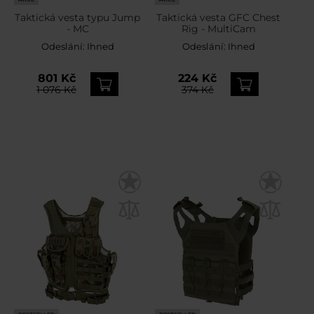
Taktická vesta typu Jump
Taktická vesta GFC Chest
- MC
Rig - MultiCam
Odeslání:
Ihned
Odeslání:
Ihned
801 Kč
224 Kč
1 076 Kč
374 Kč