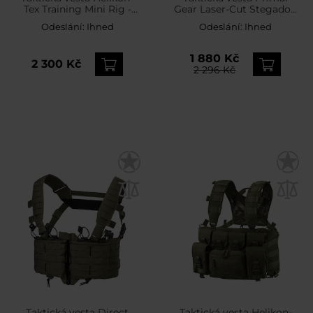
Tex Training Mini Rig -
Gear Laser-Cut Stegadon
Shadow Grey
- Coyote Brown
Odeslání:
Ihned
Odeslání:
Ihned
1 880 Kč
2 300 Kč
2 296 Kč
Taktická vesta Direct
Taktická vesta Helikon-