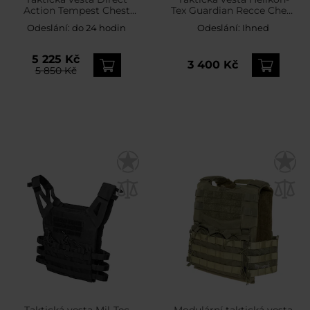
Action Tempest Chest
Tex Guardian Recce Chest
Rig - Ranger Green
Rig - Olive Green
Odeslání:
do 24 hodin
Odeslání:
Ihned
5 225 Kč
3 400 Kč
5 850 Kč
Taktická vesta Mil-Tec
Modulární taktická vesta