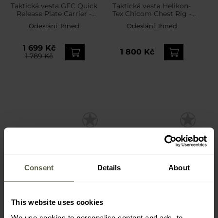
Taktická vesta GFC Quick
Taktická vesta Helikon-
Release Plate Carrier -
Tex Chicom Chest Rig -
černá
Olive Green
Odeslání:
Ihned
Odeslání:
Ihned
1 699 Kč
1 800 Kč
1 789 Kč
Consent
Details
About
This website uses cookies
We use cookies to personalise content and ads, to