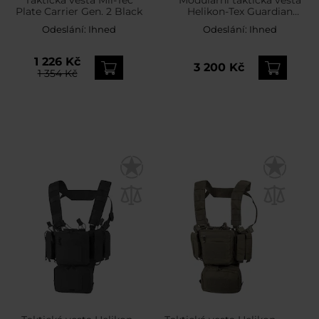
Plate Carrier Gen. 2 Black
Helikon-Tex Guardian
Military Set Olive – pro
Odeslání:
Ihned
Odeslání:
Ihned
desky M
1 226 Kč
3 200 Kč
1 354 Kč