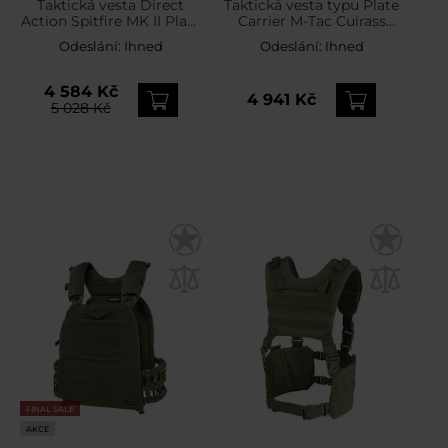
Taktická vesta Direct
Taktická vesta typu Plate
Action Spitfire MK II Plate
Carrier M-Tac Cuirass
Carrier - Black
Fast Elite - Ranger Green
Odeslání:
Ihned
Odeslání:
Ihned
4 584 Kč
4 941 Kč
5 028 Kč
FINAL SALE
AKCE