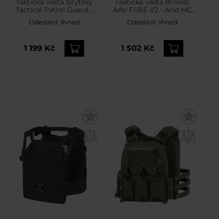
Taktická vesta Brytzky
Taktická vesta 8Fields
Tactical Patrol Guard -
AAV FSBE V2 - Arid MC
Black
Camo
Odeslání:
Ihned
Odeslání:
Ihned
1 199 Kč
1 502 Kč