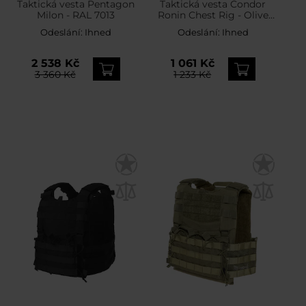
Taktická vesta Pentagon
Taktická vesta Condor
Milon - RAL 7013
Ronin Chest Rig - Olive
Drab
Odeslání:
Ihned
Odeslání:
Ihned
2 538 Kč
1 061 Kč
3 360 Kč
1 233 Kč