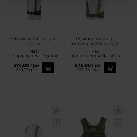
Ремені beltkit типу X -
Ремінно-плечова
Чорні
система beltkit типу X -
wz.93 Pantera PL
Час
Час
Woodland
відправлення:
Негайно
відправлення:
Негайно
574,00 грн
576,00 грн
659,35 грн
659,35 грн