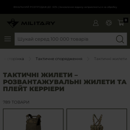
ФІНАЛЬНИЙ РОЗПРОДАЖ ДО -50%
| Замовлення відразу направляються на обробку
0
SEARCH
ня сторінка
Тактичне спорядження
Тактичні жилети
ТАКТИЧНІ ЖИЛЕТИ –
РОЗВАНТАЖУВАЛЬНІ ЖИЛЕТИ ТА
ПЛЕЙТ КЕРРІЕРИ
789 ТОВАРИ