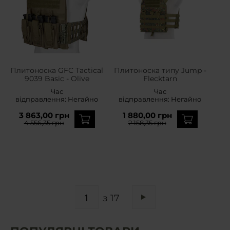
Плитоноска GFC Tactical
Плитоноска типу Jump -
9039 Basic - Olive
Flecktarn
Час
Час
відправлення:
Негайно
відправлення:
Негайно
3 863,00 грн
1 880,00 грн
4 556,35 грн
2 158,35 грн
СТОРІНКА
з 17
Сторінка
Наступне