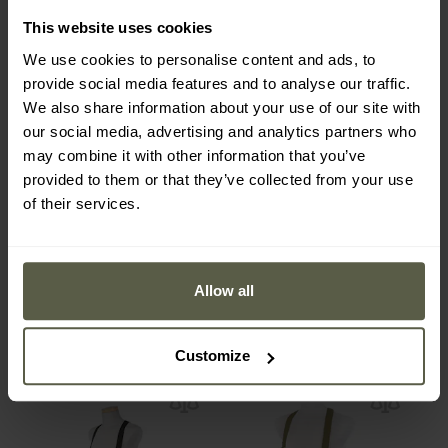
This website uses cookies
We use cookies to personalise content and ads, to
ФІНАЛЬНИЙ РОЗПРОДАЖ
provide social media features and to analyse our traffic.
АКЦІЯ
We also share information about your use of our site with
Плитоноска Lindnerhof
Ремінно-плечова
our social media, advertising and analytics partners who
Plate Carrier LT042/2 -
система Helikon-Tex
may combine it with other information that you’ve
Flecktarn
Training Mini Rig -
Час
Час
Shadow Grey
provided to them or that they’ve collected from your use
відправлення:
Негайно
відправлення:
Негайно
of their services.
14 647,00 грн
2 169,29 грн
16 835,35 грн
3 836,85 грн
Allow all
Customize