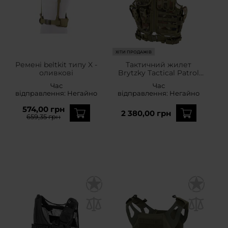
ХІТИ ПРОДАЖІВ
Ремені beltkit типу X -
Тактичний жилет
оливкові
Brytzky Tactical Patrol
Guard - wz.93 Pantera PL
Час
Час
Woodland
відправлення:
Негайно
відправлення:
Негайно
574,00 грн
2 380,00 грн
659,35 грн