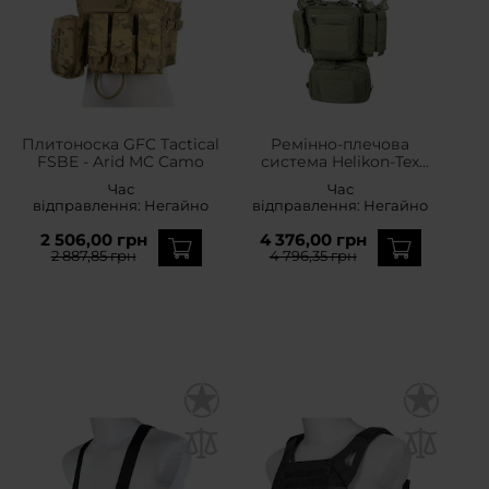
Плитоноска GFC Tactical
Ремінно-плечова
FSBE - Arid MC Camo
система Helikon-Tex
Training Mini Rig - Olive
Час
Час
Green
відправлення:
Негайно
відправлення:
Негайно
2 506,00 грн
4 376,00 грн
2 887,85 грн
4 796,35 грн