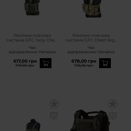
Ремінно-плечова
Ремінно-плечова
система GFC типу Chest
система GFC Chest Rig -
Rig - Oливкова
MultiCam
Час
Час
відправлення:
Негайно
відправлення:
Негайно
617,00 грн
678,00 грн
719,35 грн
755,35 грн