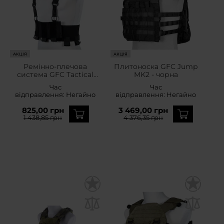
АКЦІЯ
АКЦІЯ
Ремінно-плечова
Плитоноска GFC Jump
система GFC Tactical
MK2 - чорна
Low-Vis Chest Rig -
Час
Час
Чорна
відправлення:
Негайно
відправлення:
Негайно
825,00 грн
3 469,00 грн
1 438,85 грн
4 376,35 грн