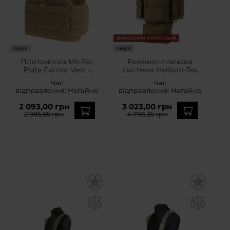
ФІНАЛЬНИЙ РОЗПРОДАЖ
АКЦІЯ
АКЦІЯ
Плитоноска Mil-Tec
Ремінно-плечова
Plate Carrier Vest -
система Helikon-Tex
Coyote
Training Mini Rig -
Час
Час
Coyote
відправлення:
Негайно
відправлення:
Негайно
2 093,00 грн
3 023,00 грн
2 985,85 грн
4 796,35 грн