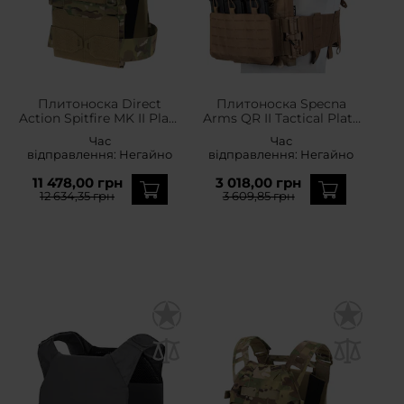
Плитоноска Direct
Плитоноска Specna
Action Spitfire MK II Plate
Arms QR II Tactical Plate
Carrier - Multicam
Carrier - Tan
Час
Час
відправлення:
Негайно
відправлення:
Негайно
11 478,00 грн
3 018,00 грн
12 634,35 грн
3 609,85 грн