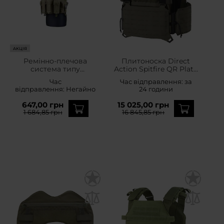
АКЦІЯ
Ремінно-плечова
Плитоноска Direct
система типу
Action Spitfire QR Plate
Commando Chest -
Carrier - Ranger Green
Час
Час відправлення:
за
оливкова
відправлення:
Негайно
24 години
647,00 грн
15 025,00 грн
1 684,85 грн
16 845,85 грн