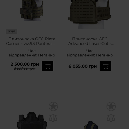
АКЦІЯ
Плитоноска GFC Plate
Плитоноска GFC
Carrier - wz.93 Pantera PL
Advanced Laser-Cut -
Woodland
оливкова
Час
Час
відправлення:
Негайно
відправлення:
Негайно
2 500,00 грн
6 055,00 грн
3 537,35 грн