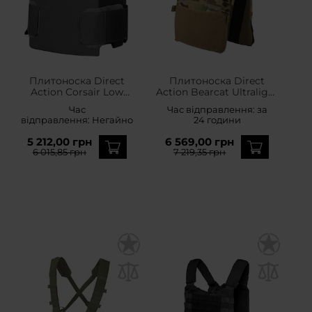
Плитоноска Direct
Плитоноска Direct
Action Corsair Low
Action Bearcat Ultralight
Profile - Shadow Grey
Plate Carrier Multicam -
Час
Час відправлення:
за
для плит розміру M
відправлення:
Негайно
24 години
5 212,00 грн
6 569,00 грн
6 015,85 грн
7 219,35 грн