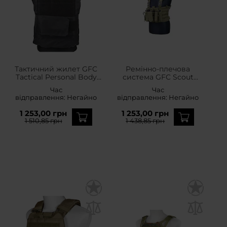
Тактичний жилет GFC
Ремінно-плечова
Tactical Personal Body
система GFC Scout
Armor - Чорний
Chest Rig - Oливкова
Час
Час
відправлення:
Негайно
відправлення:
Негайно
1 253,00 грн
1 253,00 грн
1 510,85 грн
1 438,85 грн