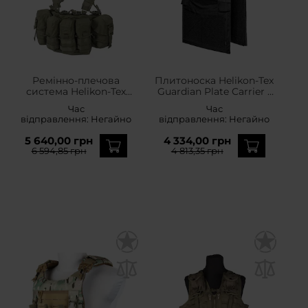
Ремінно-плечова
Плитоноска Helikon-Tex
система Helikon-Tex
Guardian Plate Carrier -
Guardian Chest Rig -
Black
Час
Час
Adaptive Green
відправлення:
Негайно
відправлення:
Негайно
5 640,00 грн
4 334,00 грн
6 594,85 грн
4 813,35 грн