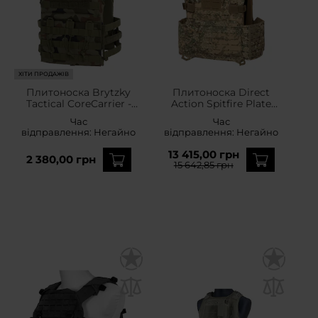
ХІТИ ПРОДАЖІВ
Плитоноска Brytzky
Плитоноска Direct
Tactical CoreCarrier -
Action Spitfire Plate
wz.93 Pantera PL
Carrier - PenCott
Час
Час
Woodland
BadLands
відправлення:
Негайно
відправлення:
Негайно
13 415,00 грн
2 380,00 грн
15 642,85 грн