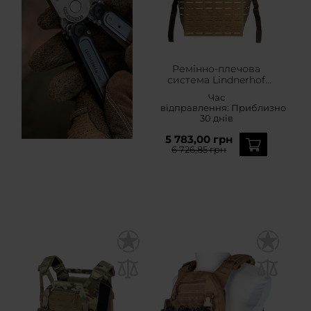
Ремінно-плечова
система Lindnerhof
Chest Rig MX267 -
Час
Coyote
відправлення:
Приблизно
30 днів
5 783,00 грн
6 726,85 грн