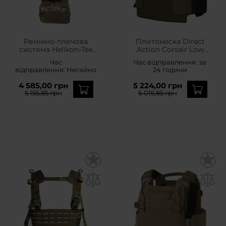
Ремінно-плечова
Плитоноска Direct
система Helikon-Tex
Action Corsair Low
Training Mini Rig -
Profile - Ranger Green
Час
Час відправлення:
за
MultiCam
відправлення:
Негайно
24 години
4 585,00 грн
5 224,00 грн
5 155,85 грн
6 015,85 грн