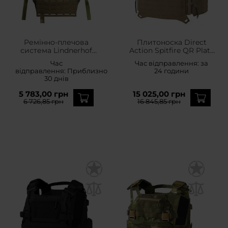
Ремінно-плечова
Плитоноска Direct
система Lindnerhof
Action Spitfire QR Plate
Chest Rig MX267 -
Carrier - Coyote Brown
Час
Час відправлення:
за
Flecktarn
відправлення:
Приблизно
24 години
30 днів
5 783,00 грн
15 025,00 грн
6 726,85 грн
16 845,85 грн