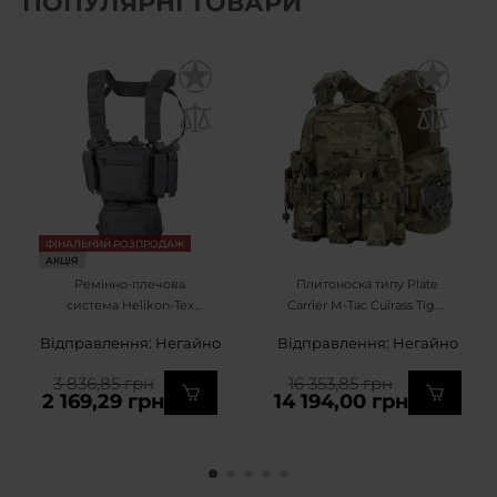
ПОПУЛЯРНІ ТОВАРИ
ФІНАЛЬНИЙ РОЗПРОДАЖ
АКЦІЯ
Ремінно-плечова
Плитоноска типу Plate
система Helikon-Tex
Carrier M-Tac Cuirass Tiger
Training Mini Rig - Shadow
Elite Tegris - MultiCam
Відправлення: Негайно
Відправлення: Негайно
Grey
3 836,85 грн
16 353,85 грн
2 169,29 грн
14 194,00 грн