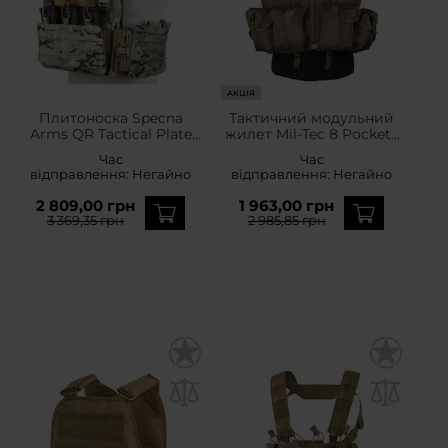
АКЦІЯ
Плитоноска Specna
Тактичний модульний
Arms QR Tactical Plate
жилет Mil-Tec 8 Pockets
Carrier - MultiCam
Tactical Vest Modular
Час
Час
System - Olive
відправлення:
Негайно
відправлення:
Негайно
2 809,00 грн
1 963,00 грн
3 369,35 грн
2 985,85 грн