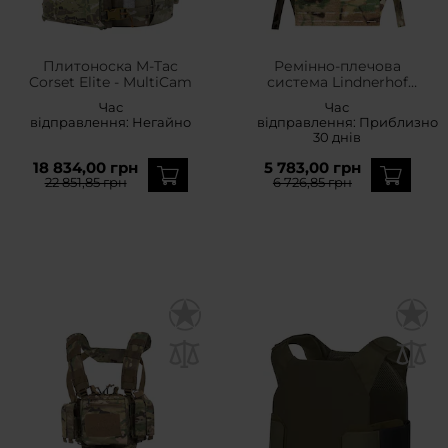
Плитоноска M-Tac
Ремінно-плечова
Corset Elite - MultiCam
система Lindnerhof
Chest Rig MX267 -
Час
Час
MultiCam
відправлення:
Негайно
відправлення:
Приблизно
30 днів
18 834,00 грн
5 783,00 грн
22 851,85 грн
6 726,85 грн