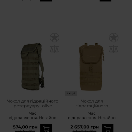
АКЦІЯ
Чохол для гідраційного
Чохол для
резервуару- olive
гідратаційного
резервуара Berghaus
Час
Час
Tactical MMPS Hydration
відправлення:
Негайно
відправлення:
Негайно
Pocket II - Coyote
574,00 грн
2 657,00 грн
656,85 грн
4 050,35 грн