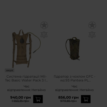
АКЦІЯ
Система гідратації Mil-
Гідратор з чохлом GFC -
Tec Basic Water Pack 3 l -
wz.93 Pantera PL
Coyote
Woodland
Час
Час
відправлення:
Негайно
відправлення:
Негайно
940,00 грн
856,00 грн
1 553,35 грн
979,85 грн