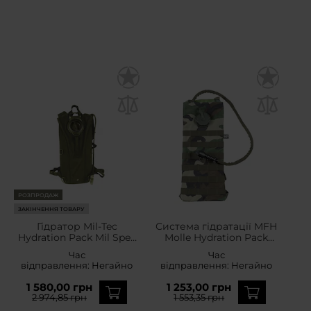
РОЗПРОДАЖ
ЗАКІНЧЕННЯ ТОВАРУ
Гідратор Mil-Tec
Система гідратації MFH
Hydration Pack Mil Spec
Molle Hydration Pack
3 л - Olive
2,5Л - Woodland
Час
Час
відправлення:
Негайно
відправлення:
Негайно
1 580,00 грн
1 253,00 грн
2 974,85 грн
1 553,35 грн