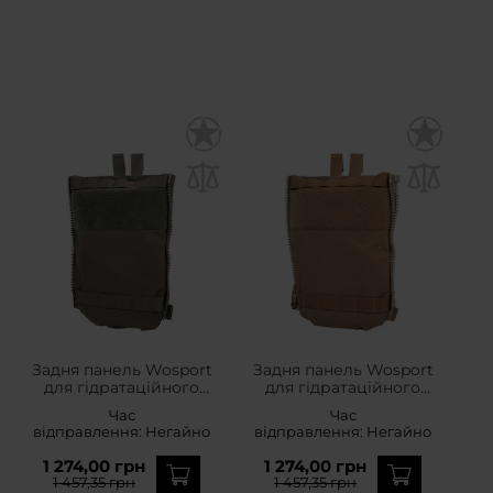
Задня панель Wosport
Задня панель Wosport
для гідратаційного
для гідратаційного
картриджа - Ranger
резервуара - Coyote
Час
Час
Green
Brown
відправлення:
Негайно
відправлення:
Негайно
1 274,00 грн
1 274,00 грн
1 457,35 грн
1 457,35 грн