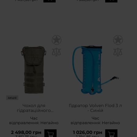
АКЦІЯ
Чохол для
Гідратор Volven Flod 3 л
гідратаційного
- Синій
резервуара Berghaus
Час
Час
Tactical FLT Hydration
відправлення:
Негайно
відправлення:
Негайно
Pocket IR - Stone Grey
Olive
2 498,00 грн
1 026,00 грн
3 811,35 грн
1 194,85 грн