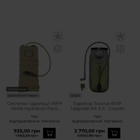
РОЗПРОДАЖ
ЗАКІНЧЕННЯ ТОВАРУ
АКЦІЯ
Система гідратації MFH
Гідратор Source WXP
Molle Hydration Pack
Upgrade Kit 3 л - Coyote
2,5Л - Coyote
Час
Час
відправлення:
Негайно
відправлення:
Негайно
935,00 грн
2 770,00 грн
1 553,35 грн
3 930,85 грн