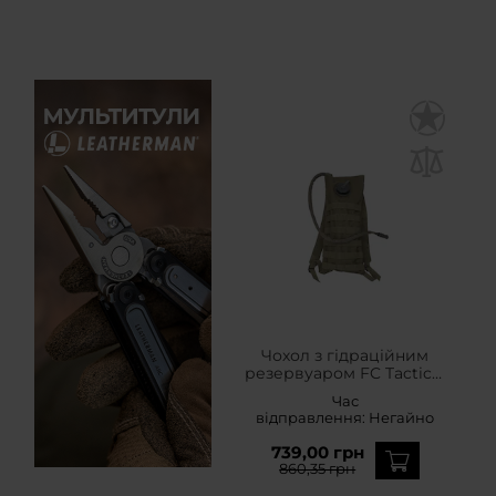
Чохол з гідраційним
резервуаром FC Tactical
- оливковий
Час
відправлення:
Негайно
739,00 грн
860,35 грн