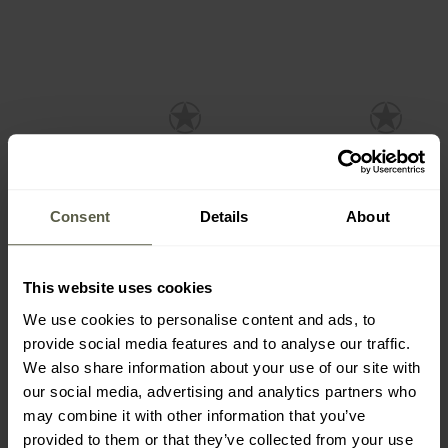
Consent
Details
About
This website uses cookies
АКЦІЯ
АКЦІЯ
We use cookies to personalise content and ads, to
Гідратор Source WXP 3 л
Гідратор Source ILPS
provide social media features and to analyse our traffic.
- Olive
UTA 3 л - Coyote
We also share information about your use of our site with
Час
Час
відправлення:
Негайно
відправлення:
Негайно
our social media, advertising and analytics partners who
may combine it with other information that you’ve
1 893,00 грн
2 452,00 грн
2 735,85 грн
3 333,35 грн
provided to them or that they’ve collected from your use