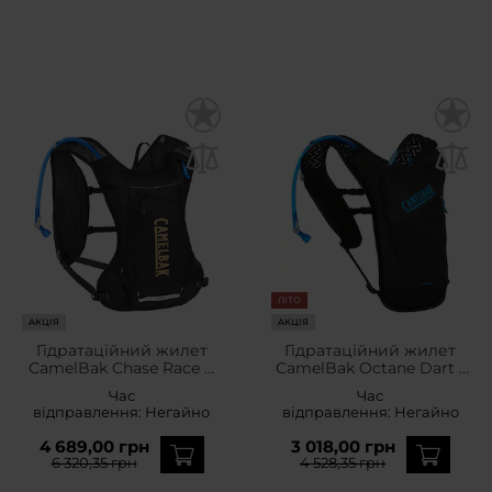
ЛІТО
АКЦІЯ
АКЦІЯ
Гідратаційний жилет
Гідратаційний жилет
CamelBak Chase Race 4
CamelBak Octane Dart -
Vest - Black
Black
Час
Час
відправлення:
Негайно
відправлення:
Негайно
4 689,00 грн
3 018,00 грн
6 320,35 грн
4 528,35 грн