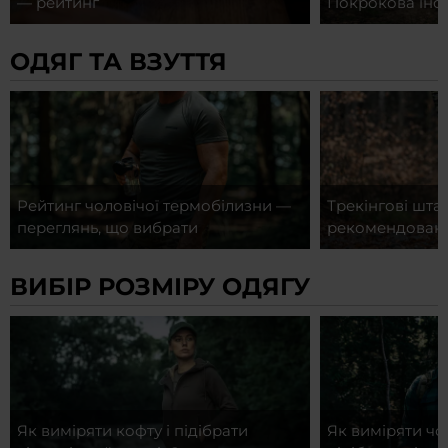
— рейтинг
Покрокова інст
ОДЯГ ТА ВЗУТТЯ
Рейтинг чоловічої термобілизни —
Трекінгові шта
переглянь, що вибрати
рекомендован
ВИБІР РОЗМІРУ ОДЯГУ
Як виміряти кофту і підібрати
Як виміряти чо