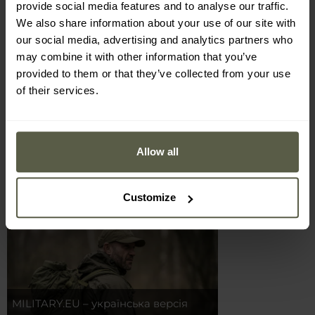
для гір? – ми підкажемо
модель вибрат
provide social media features and to analyse our traffic.
We also share information about your use of our site with
our social media, advertising and analytics partners who
ТРЕНУВАННЯ ТА СПОРТ
may combine it with other information that you’ve
provided to them or that they’ve collected from your use
of their services.
Антисмогова маска для бігу - яку
Термоактивні ф
Allow all
вибрати?
бавовняні - що
Customize
НОВИНКИ
MILITARY.EU – українська версія