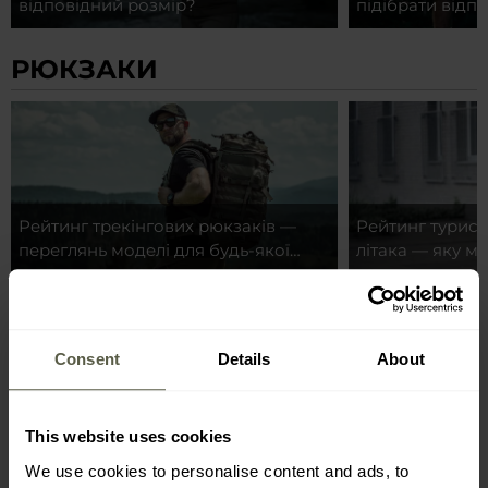
відповідний розмір?
підібрати відп
РЮКЗАКИ
Рейтинг трекінгових рюкзаків —
Рейтинг турист
переглянь моделі для будь-якої
літака — яку м
подорожі
ЛІХТАРИКИ ТА ОСВІТЛЕННЯ
Consent
Details
About
This website uses cookies
Який налобний ліхтарик вибрати
Автомобільний 
We use cookies to personalise content and ads, to