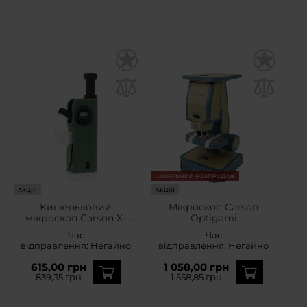
ФІНАЛЬНИЙ РОЗПРОДАЖ
АКЦІЯ
АКЦІЯ
Кишеньковий
Мікроскоп Carson
мікроскоп Carson X-
Optigami
Scope 30x + телескоп 8x
Час
Час
+ лупа 9x
відправлення:
Негайно
відправлення:
Негайно
615,00 грн
1 058,00 грн
839,35 грн
1 558,85 грн