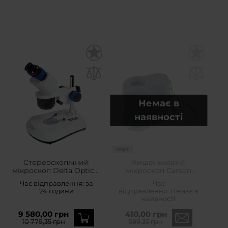
Немає в
наявності
АКЦІЯ
Стереоскопічний
Кишеньковий
мікроскоп Delta Optical
мікроскоп Carson
Discovery 50
MicroMini Blue 20x
Час відправлення:
за
Час
24 години
відправлення:
Немає в
наявності
9 580,00 грн
410,00 грн
10 779,35 грн
599,35 грн