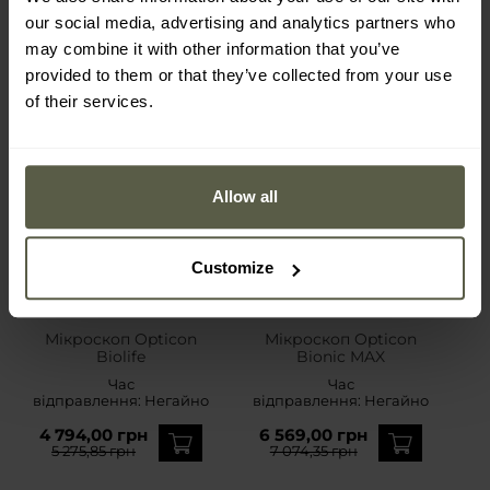
our social media, advertising and analytics partners who
may combine it with other information that you’ve
provided to them or that they’ve collected from your use
of their services.
Allow all
Customize
Мікроскоп Opticon
Мікроскоп Opticon
Biolife
Bionic MAX
Час
Час
відправлення:
Негайно
відправлення:
Негайно
4 794,00 грн
6 569,00 грн
5 275,85 грн
7 074,35 грн