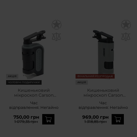
АКЦІЯ
ФІНАЛЬНИЙ РОЗПРОДАЖ
ЧОЛОВІЧІ ПОДАРУНКИ
АКЦІЯ
Кишеньковий
Кишеньковий
мікроскоп Carson
мікроскоп Carson
MicroBrite Plus LED 60-
MicroPic High-Resolution
Час
Час
120x з кліпсою - Grey
120-240x
відправлення:
Негайно
відправлення:
Негайно
750,00 грн
969,00 грн
1 079,35 грн
1 318,85 грн