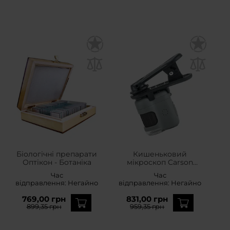
Біологічні препарати
Кишеньковий
Оптікон - Ботаніка
мікроскоп Carson
MicroMini 20x з кліпсою
Час
Час
для смартфона
відправлення:
Негайно
відправлення:
Негайно
769,00 грн
831,00 грн
899,35 грн
959,35 грн