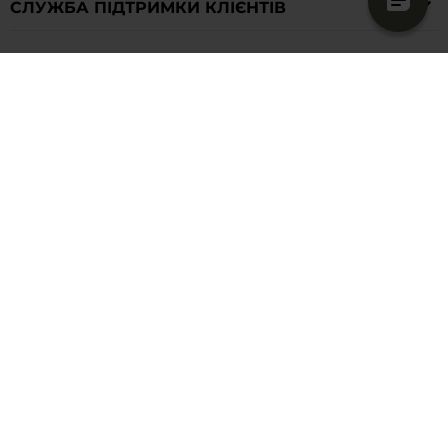
СЛУЖБА ПІДТРИМКИ КЛІЄНТІВ
ПОКУПКИ
IНФОРМАЦІЯ
contact-ua@military.eu
+380 94 712 5680
Доставка в
Україну
This site is protected by reCAPTCHA and the Google
Privacy Policy
and
Terms of Service
apply.