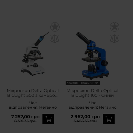
ЧОЛОВІЧІ ПОДАРУНКИ
Мікроскоп Delta Optical
Мікроскоп Delta Optical
BioLight 300 з камерою
BioLight 100 - Синій
Delta Optical DLT-Cam
Час
Час
Basic 2 MP
відправлення:
Негайно
відправлення:
Негайно
7 257,00 грн
2 962,00 грн
8 381,35 грн
3 465,35 грн