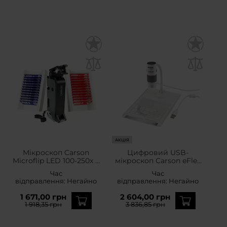
АКЦІЯ
Мікроскоп Carson
Цифровий USB-
Microflip LED 100-250x +
мікроскоп Carson eFlex
24 препарати
75-300x
Час
Час
відправлення:
Негайно
відправлення:
Негайно
1 671,00 грн
2 604,00 грн
1 918,35 грн
3 836,85 грн