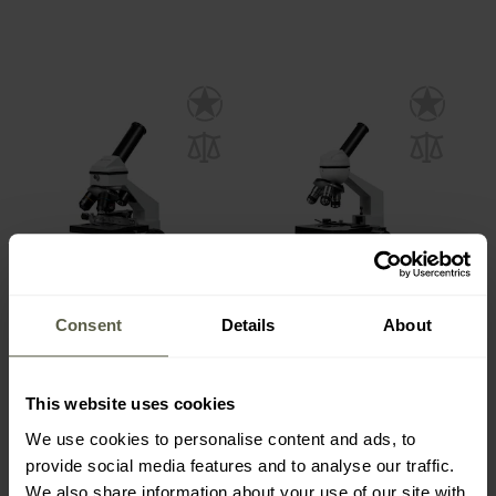
Consent
Details
About
Мікроскоп Opticon
Мікроскоп Opticon
Biolife Pro
Genius
Час
Час
This website uses cookies
відправлення:
Негайно
відправлення:
Негайно
5 679,00 грн
9 610,00 грн
We use cookies to personalise content and ads, to
6 234,85 грн
10 383,85 грн
provide social media features and to analyse our traffic.
We also share information about your use of our site with