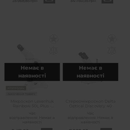
23 968,85 грн
34 760,35 грн
Немає в
Немає в
наявності
наявності
РОЗПРОДАЖ
ЗАКІНЧЕННЯ ТОВАРУ
Мікроскоп Levenhuk
Стереомікроскоп Delta
Rainbow 50L Plus -
Optical Discovery 40
Moonstone
Час
Час
відправлення:
Немає в
відправлення:
Немає в
наявності
наявності