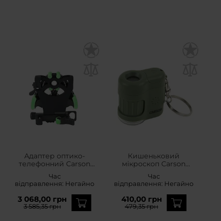
Адаптер оптико-
Кишеньковий
телефонний Carson
мікроскоп Carson
Hookupz 2.0
MicroMini 20x - Green
Час
Час
відправлення:
Негайно
відправлення:
Негайно
3 068,00 грн
410,00 грн
3 585,35 грн
479,35 грн