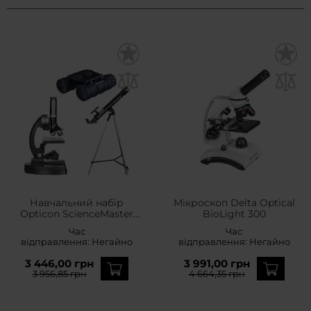
Навчальний набір
Мікроскоп Delta Optical
Opticon ScienceMaster
BioLight 300
SE 2.0 - телескоп +
Час
Час
мікроскоп + бінокль +
відправлення:
Негайно
відправлення:
Негайно
аксесуари
3 446,00 грн
3 991,00 грн
3 956,85 грн
4 664,35 грн