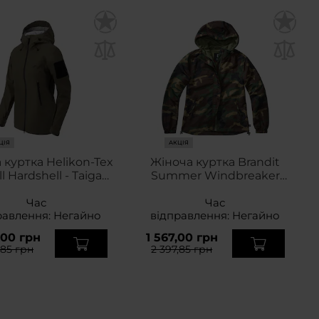
ЦІЯ
АКЦІЯ
 куртка Helikon-Tex
Жіноча куртка Brandit
l Hardshell - Taiga
Summer Windbreaker
Green
Frontzip - Woodland
Час
Час
равлення:
Негайно
відправлення:
Негайно
,00 грн
1 567,00 грн
,85 грн
2 397,85 грн