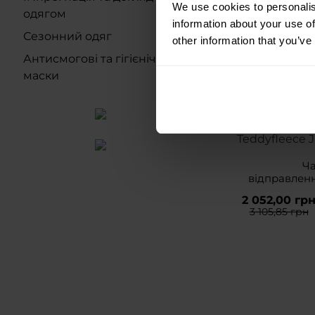
We use cookies to personalis
одягом
information about your use of
Сезонний одяг
other information that you’ve
Антисмогові та гігієнічні
маски
АКЦІЯ
Жіноча курт
Teddyfleece J
Ч
відправлен
2 052,00 гр
3 105,85 грн