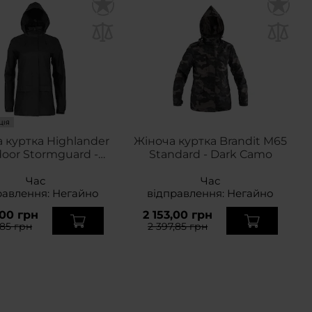
ЦІЯ
 куртка Highlander
Жіноча куртка Brandit M65
oor Stormguard -
Standard - Dark Camo
Black
Час
Час
равлення:
Негайно
відправлення:
Негайно
,00 грн
2 153,00 грн
,85 грн
2 397,85 грн