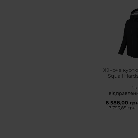
Жіноча куртка
Squall Hards
Ч
відправлен
6 588,00 гр
7 793,85 грн