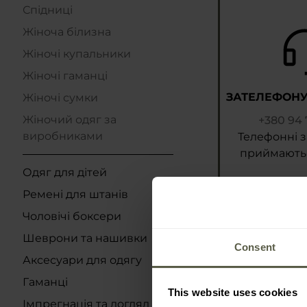
Спідниці
Жіноча білизна
Жіночі купальники
Жіночі гаманці
ЗАТЕЛЕФОНУ
Жіночі сумки
Жіночий одяг за
+380 94 
виробниками
Телефонні 
приймаютьс
Одяг для дітей
Ремені для штанів
Чоловічі боксери
Шеврони та нашивки
Consent
Аксесуари для одягу
Гаманці
This website uses cookies
Імпрегнація та догляд за