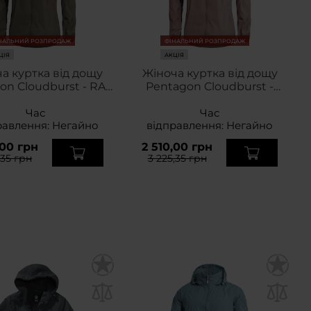
НАЛЬНИЙ РОЗПРОДАЖ
ФІНАЛЬНИЙ РОЗПРОДАЖ
ЦІЯ
АКЦІЯ
а куртка від дощу
Жіноча куртка від дощу
on Cloudburst - RAL
Pentagon Cloudburst -
7013
Rotten Apple
Час
Час
равлення:
Негайно
відправлення:
Негайно
,00 грн
2 510,00 грн
,35 грн
3 225,35 грн