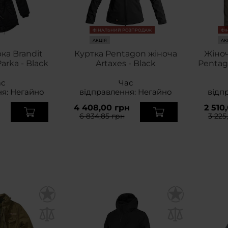
ФІНАЛЬНИЙ РОЗПРОДАЖ
ФІ
АКЦІЯ
АК
ка Brandit
Куртка Pentagon жіноча
Жіноч
arka - Black
Artaxes - Black
Pentag
ас
Час
ня:
Негайно
відправлення:
Негайно
відп
н
4 408,00 грн
2 510
6 834,85 грн
3 225