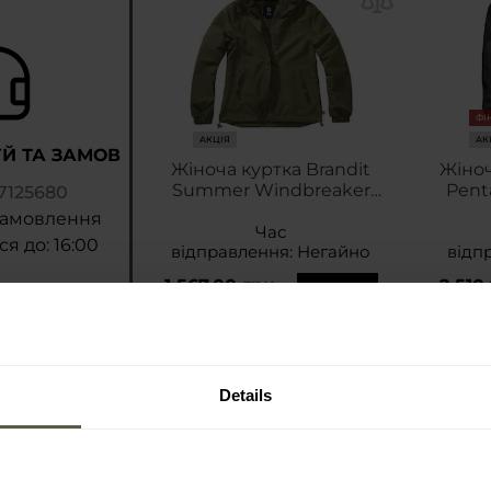
ФІ
АКЦІЯ
АК
Й ТА ЗАМОВ
Жіноча куртка Brandit
Жіноч
Summer Windbreaker
Pent
7125680
Frontzip - Olive
замовлення
Час
я до: 16:00
відправлення:
Негайно
відп
1 567,00 грн
2 510
2 397,85 грн
3 225
Details