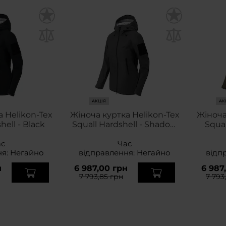
АКЦІЯ
АК
 Helikon-Tex
Жіноча куртка Helikon-Tex
Жіноча
hell - Black
Squall Hardshell - Shadow
Squal
Grey
ас
Час
ня:
Негайно
відправлення:
Негайно
відп
н
6 987,00 грн
6 987
7 793,85 грн
7 793