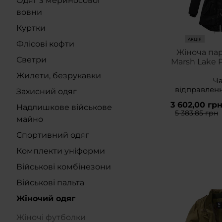
Одяг з мериносової
вовни
Куртки
АКЦІЯ
Флісові кофти
Жіноча пар
Светри
Marsh Lake P
Жилети, безрукавки
Ч
відправлен
Захисний одяг
3 602,00 гр
Надлишкове військове
5 383,85 грн
майно
Спортивний одяг
Комплекти уніформи
Військові комбінезони
Військові пальта
Жіночий одяг
Жіночі футболки