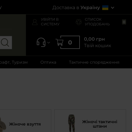
у
Доставка в
Україну
УВІЙТИ В
СПИСОК
0
СИСТЕМУ
УПОДОБАНЬ
0,00 грн
0
Твій кошик
рафт, Туризм
Оптика
Тактичне спорядження
Жіночі тактичні
Жіноче взуття
штани