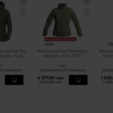
ФІНАЛЬНИЙ РОЗПРОДАЖ
АКЦІЯ
АК
 Helikon-Tex
Жіноча куртка Pentagon
Жіноча
odie - Taiga
Artaxes - RAL 7013
Outd
een
ас
Час
ня:
Негайно
відправлення:
Негайно
відп
4 377,00 грн
1 026
6 834,85 грн
1 426