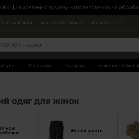
-50%
| Замовлення відразу направляються на обробк
ЕРСОНАЛІЗАЦІЯ
ЗАКІНЧЕННЯ ТОВАРУ
REWARDS CLUB
титули
Ліхтарики
Рюкзаки
Виживання, Бушк
ИЙ ОДЯГ ДЛЯ ЖІНОК
Жіночі
Жіночі шорти
утболки