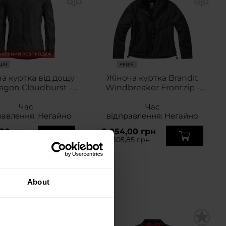
НАЛЬНИЙ РОЗПРОДАЖ
ЦІЯ
АКЦІЯ
а куртка від дощу
Жіноча куртка Brandit
agon Cloudburst -
Windbreaker Frontzip -
Black
Black
Час
Час
равлення:
Негайно
відправлення:
Негайно
,00 грн
2 054,00 грн
,35 грн
3 105,85 грн
About