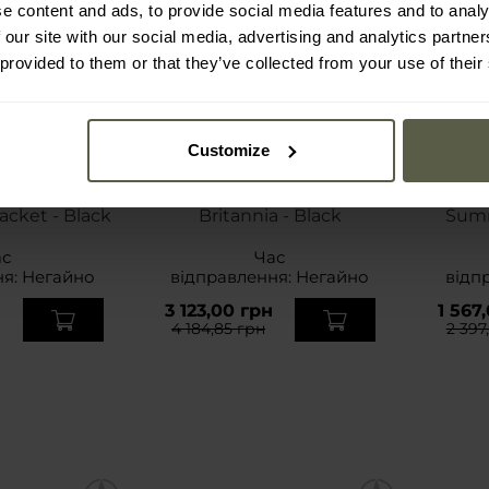
e content and ads, to provide social media features and to analy
 our site with our social media, advertising and analytics partn
 provided to them or that they’ve collected from your use of their
Customize
АКЦІЯ
АК
ка Brandit
Жіноча куртка Brandit
Жіно
acket - Black
Britannia - Black
Sum
F
ас
Час
ня:
Негайно
відправлення:
Негайно
відп
н
3 123,00 грн
1 567
4 184,85 грн
2 397