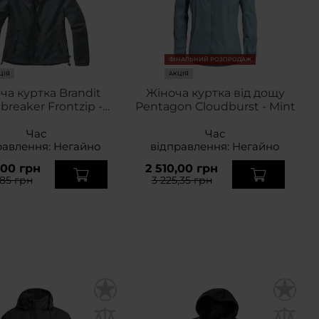
ФІНАЛЬНИЙ РОЗПРОДАЖ
ЦІЯ
АКЦІЯ
ча куртка Brandit
Жіноча куртка від дощу
reaker Frontzip -
Pentagon Cloudburst - Mint
Anthracite
Час
Час
равлення:
Негайно
відправлення:
Негайно
,00 грн
2 510,00 грн
,85 грн
3 225,35 грн