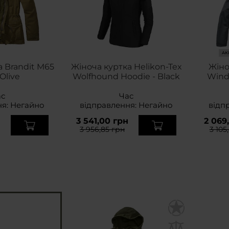
АК
 Brandit M65
Жіноча куртка Helikon-Tex
Жіно
Olive
Wolfhound Hoodie - Black
Windb
ас
Час
ня:
Негайно
відправлення:
Негайно
відп
н
3 541,00 грн
2 069
3 956,85 грн
3 105