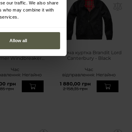
se our traffic. We also share
ers who may combine it with
 services.
Allow all
ЦІЯ
ча куртка Brandit
Жіноча куртка Brandit Lord
mer Windbreaker
Canterbury - Black
rontzip - Black
Час
Час
равлення:
Негайно
відправлення:
Негайно
,00 грн
1 880,00 грн
,85 грн
2 158,35 грн