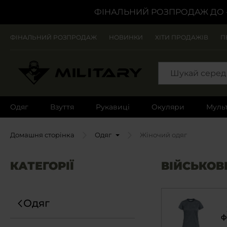
ФІНАЛЬНИЙ РОЗПРОДАЖ ДО 
ФІНАЛЬНИЙ РОЗПРОДАЖ
НОВИНКИ
ХІТИ ПРОДАЖІВ
П
SEARCH
Одяг
Взуття
Рукавиці
Окуляри
Муль
Домашня сторінка
Одяг
Жіночий одяг
КАТЕГОРІЇ
ВІЙСЬКОВ
Одяг
ф