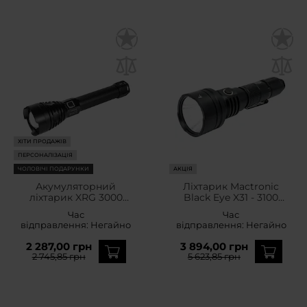
ХІТИ ПРОДАЖІВ
ПЕРСОНАЛІЗАЦІЯ
ЧОЛОВІЧІ ПОДАРУНКИ
АКЦІЯ
Акумуляторний
Ліхтарик Mactronic
ліхтарик XRG 3000
Black Eye X31 - 3100
Zoom Thrower - 3000
люменів
Час
Час
люменів
відправлення:
Негайно
відправлення:
Негайно
2 287,00 грн
3 894,00 грн
2 745,85 грн
5 623,85 грн