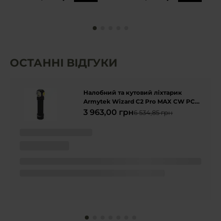
ОСТАННІ ВІДГУКИ
Налобний та кутовий ліхтарик
Armytek Wizard C2 Pro MAX CW PCB
- 4000 люменів
3 963,00 грн
6 534,85 грн