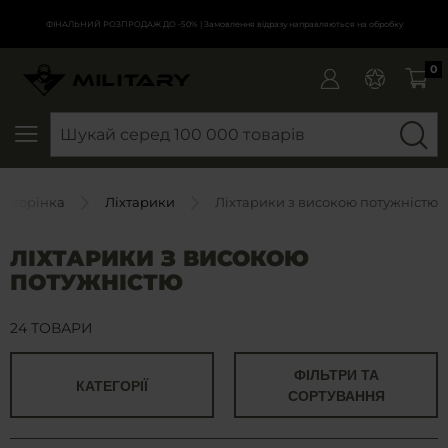
ФІНАЛЬНИЙ РОЗПРОДАЖ ДО -50%
| Замовлення відразу направляються на обробку
0
SEARCH
 сторінка
Ліхтарики
Ліхтарики з високою потужністю
ЛІХТАРИКИ З ВИСОКОЮ
ПОТУЖНІСТЮ
24 ТОВАРИ
ФІЛЬТРИ ТА
КАТЕГОРІЇ
СОРТУВАННЯ