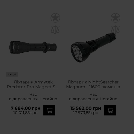
АКЦІЯ
Ліхтарик Armytek
Ліхтарик NightSearcher
Predator Pro Magnet Set
Magnum - 11600 люменів
USB White - 1500
Час
Час
люменів
відправлення:
Негайно
відправлення:
Негайно
7 684,00 грн
15 562,00 грн
10 011,85 грн
17 973,85 грн