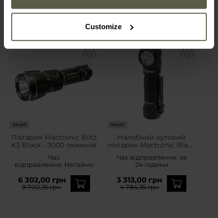
Customize
АКЦІЯ
АКЦІЯ
Ліхтарик Mactronic Blitz
Налобний кутовий
K3 Black - 3000 люменів
ліхтарик Mactronic Black
Eye R40 — 4000
Час
Час відправлення:
за
люменів
відправлення:
Негайно
24 години
6 302,00 грн
3 313,00 грн
9 700,35 грн
4 784,35 грн