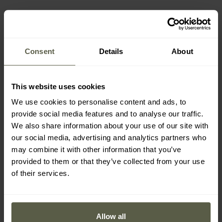
Consent
Details
About
This website uses cookies
We use cookies to personalise content and ads, to
provide social media features and to analyse our traffic.
АКЦІЯ
We also share information about your use of our site with
АКЦІЯ
ПЕРСОНАЛІЗАЦІЯ
our social media, advertising and analytics partners who
Налобний та кутовий
Ліхтарик Armytek Prime
ліхтарик Armytek
C2 Pro MAX White - 4000
may combine it with other information that you’ve
Wizard C2 Pro MAX CW
люменів
Час
Час
provided to them or that they’ve collected from your use
PCB - 4000 люменів
відправлення:
Негайно
відправлення:
Негайно
of their services.
3 963,00 грн
3 839,00 грн
6 534,85 грн
6 474,85 грн
Allow all