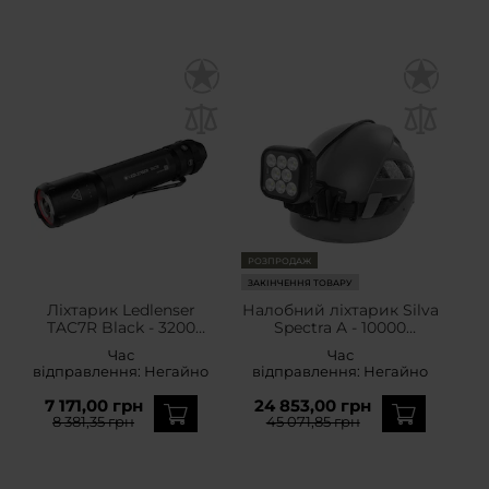
РОЗПРОДАЖ
ЗАКІНЧЕННЯ ТОВАРУ
Ліхтарик Ledlenser
Налобний ліхтарик Silva
TAC7R Black - 3200
Spectra A - 10000
люменів
люменів
Час
Час
відправлення:
Негайно
відправлення:
Негайно
7 171,00 грн
24 853,00 грн
8 381,35 грн
45 071,85 грн