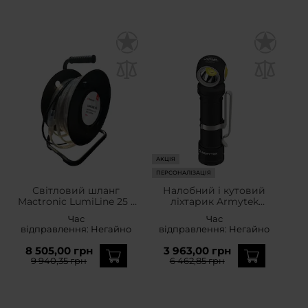
АКЦІЯ
ПЕРСОНАЛІЗАЦІЯ
Світловий шланг
Налобний і кутовий
Mactronic LumiLine 25 -
ліхтарик Armytek
32000 люменів
Wizard C2 Pro MAX LR
Час
Час
White PCB - 4150
відправлення:
Негайно
відправлення:
Негайно
люменів
8 505,00 грн
3 963,00 грн
9 940,35 грн
6 462,85 грн