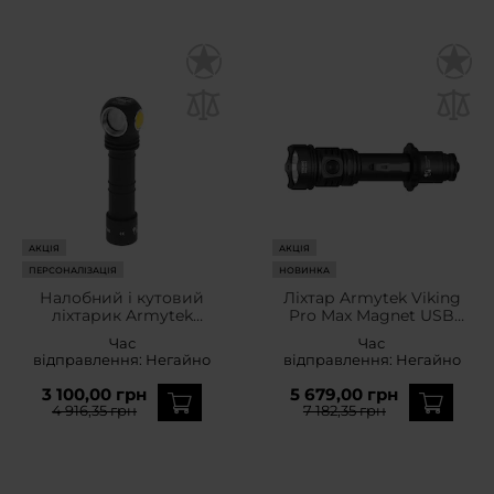
АКЦІЯ
АКЦІЯ
ПЕРСОНАЛІЗАЦІЯ
НОВИНКА
Налобний і кутовий
Ліхтар Armytek Viking
ліхтарик Armytek
Pro Max Magnet USB
Wizard C2 WR Magnet
PCB Warm - 5000
Час
Час
USB Warm PCB - 1020
люменів
відправлення:
Негайно
відправлення:
Негайно
люменів
3 100,00 грн
5 679,00 грн
4 916,35 грн
7 182,35 грн