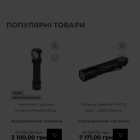
ПОПУЛЯРНІ ТОВАРИ
АКЦІЯ
ПЕРСОНАЛІЗАЦІЯ
Налобний і кутовий
Ліхтарик Ledlenser TAC7R
ліхтарик Armytek Wizard
Black - 3200 люменів
C2 WR Magnet USB Warm
Відправлення: Негайно
Відправлення: Негайно
PCB - 1020 люменів
4 916,35 грн
8 381,35 грн
3 100,00 грн
7 171,00 грн