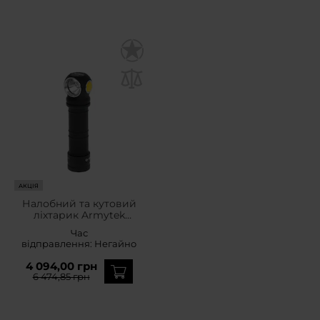
АКЦІЯ
Налобний та кутовий
ліхтарик Armytek
Wizard C2 Pro MAX LR
Час
Warm PCB - 3870
відправлення:
Негайно
люменів
4 094,00 грн
6 474,85 грн