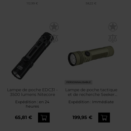
112,99 €
58,22 €
PERSONNALISABLE
Lampe de poche EDC31 -
Lampe de poche tactique
3500 lumens Nitecore
et de recherche Seeker
Ultra Cool White Olive
Expédition :
en 24
Expédition :
Immédiate
Green - 4800 lumens
heures
Olight
65,81 €
199,95 €