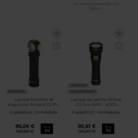
Prix conseillé par le fabricant
93,99 €
PROMOTION
PROMOTION
PERSONNALISABLE
Lampe frontale et
Lampe de poche Prime
angulaire Wizard C2 Pro
C2 Pro MAX - 4000
MAX CW PCB Armytek -
lumens Armytek - White
Expédition :
Immédiate
Expédition :
Immédiate
4000 lumens
96,56 €
95,61 €
126,80 €
125,99 €