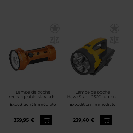
Lampe de poche
Lampe de poche
rechargeable Marauder
HawkStar - 2500 lumens
Mini 2 - 10000 lumens,
NightSearcher
Expédition :
Immédiate
Expédition :
Immédiate
portée 750 m Olight -
Orange
239,95 €
239,40 €