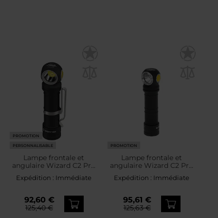
PROMOTION
PERSONNALISABLE
PROMOTION
Lampe frontale et
Lampe frontale et
angulaire Wizard C2 Pro
angulaire Wizard C2 Pro
MAX LR White PCB
MAX LR Warm PCB -
Expédition :
Immédiate
Expédition :
Immédiate
Armytek - 4150 lumens
3870 lumens Armytek
92,60 €
95,61 €
125,40 €
125,63 €