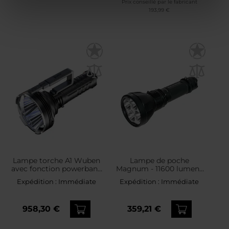
Prix conseillé par le fabricant
193,99 €
Lampe torche A1 Wuben
Lampe de poche
avec fonction powerbank
Magnum - 11600 lumens
20000 lumens - Black
NightSearcher
Expédition :
Immédiate
Expédition :
Immédiate
958,30 €
359,21 €