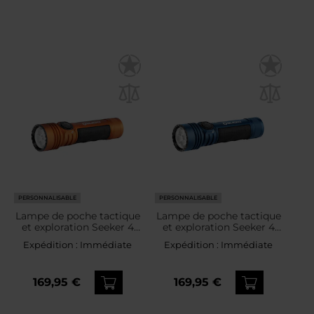
PERSONNALISABLE
PERSONNALISABLE
Lampe de poche tactique
Lampe de poche tactique
et exploration Seeker 4
et exploration Seeker 4
Pro Cool White 4600
Pro Cool White 4600
Expédition :
Immédiate
Expédition :
Immédiate
lumens Olight - Orange
lumens Olight - Midnight
Blue
169,95 €
169,95 €