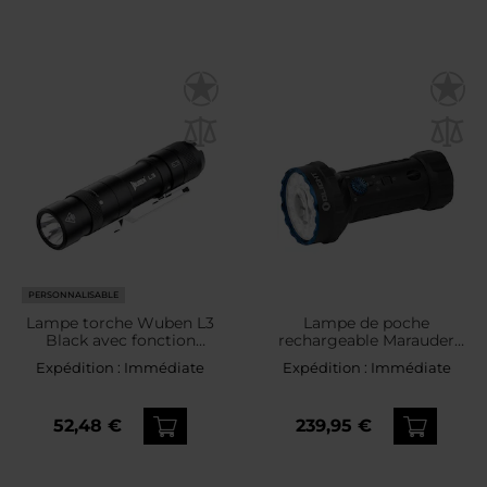
PERSONNALISABLE
Lampe torche Wuben L3
Lampe de poche
Black avec fonction
rechargeable Marauder
powerbank - 3000
Mini 2 - 10000 lumens,
Expédition :
Immédiate
Expédition :
Immédiate
lumens
portée 750 m Olight -
Black
52,48 €
239,95 €