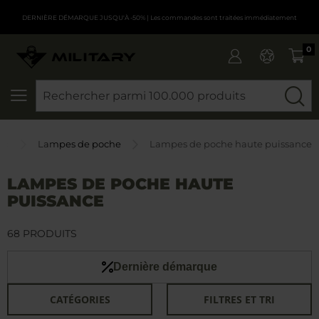
DERNIÈRE DÉMARQUE JUSQU'À -50%
| Les commandes sont traitées immédiatement
0
CHERCHER
il
Lampes de poche
Lampes de poche haute puissance
LAMPES DE POCHE HAUTE
PUISSANCE
68 PRODUITS
Dernière démarque
CATÉGORIES
FILTRES ET TRI