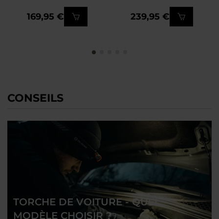
Black
Black
169,95 €
239,95 €
CONSEILS
TORCHE DE VOITURE - QUEL
MODÈLE CHOISIR ?