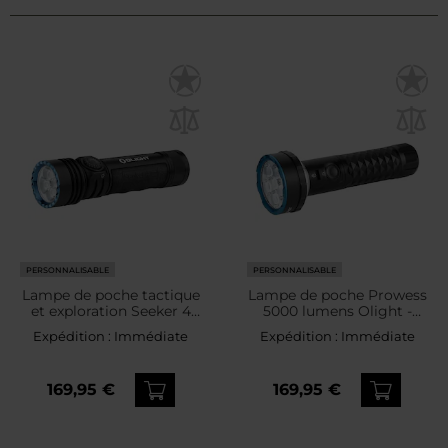
PERSONNALISABLE
PERSONNALISABLE
Lampe de poche tactique
Lampe de poche Prowess
et exploration Seeker 4
5000 lumens Olight -
Pro Cool White 4600
Black
Expédition :
Immédiate
Expédition :
Immédiate
lumens Olight - Matte
Black
169,95 €
169,95 €