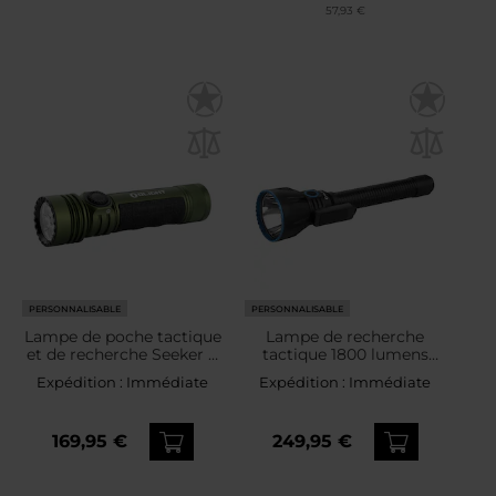
57,93 €
PERSONNALISABLE
PERSONNALISABLE
Lampe de poche tactique
Lampe de recherche
et de recherche Seeker 4
tactique 1800 lumens
Pro Cool White 4600
Javelot Turbo 2 Olight -
Expédition :
Immédiate
Expédition :
Immédiate
lumens Olight - OD
Black
Green
169,95 €
249,95 €