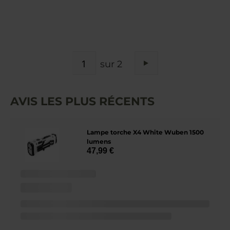
PAGE
sur 2
Page
Suivant
AVIS LES PLUS RÉCENTS
Lampe torche X4 White Wuben 1500
lumens
47,99 €