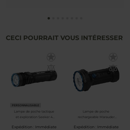
CECI POURRAIT VOUS INTÉRESSER
PERSONNALISABLE
Lampe de poche tactique
Lampe de poche
et exploration Seeker 4
rechargeable Marauder
Pro Cool White 4600
Mini 2 - 10000 lumens,
Expédition : Immédiate
Expédition : Immédiate
lumens Olight - Matte
portée 750 m Olight -