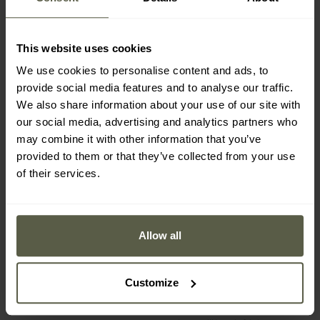
This website uses cookies
We use cookies to personalise content and ads, to
provide social media features and to analyse our traffic.
We also share information about your use of our site with
our social media, advertising and analytics partners who
may combine it with other information that you’ve
provided to them or that they’ve collected from your use
of their services.
PERSONNALISABLE
Lampe de poche L3 Army
Lampe de poche
Green avec fonction
Predator Pro Magnet Set
Allow all
batterie externe, militaire
USB White 1500 lumens
Expédition :
Immédiate
Expédition :
Immédiate
- 3000 lumens Wuben
Armytek
Customize
50,47 €
179,49 €