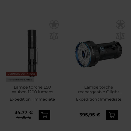
DERNIÈRE DÉMARQUE
PERSONNALISABLE
Lampe torche L50
Lampe torche
Wuben 1200 lumens
rechargeable Olight
Marauder 2 Cool White
Expédition :
Immédiate
Expédition :
Immédiate
avec fonction powerbank
- 14000 lumens, portée
800 m
34,77 €
395,95 €
41,88 €