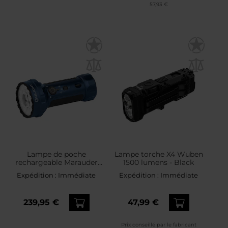
57,93 €
Lampe de poche
Lampe torche X4 Wuben
rechargeable Marauder
1500 lumens - Black
Mini 2 - 10000 lumens,
Expédition :
Immédiate
Expédition :
Immédiate
portée 750 m Olight -
Midnight Blue
239,95 €
47,99 €
Prix conseillé par le fabricant