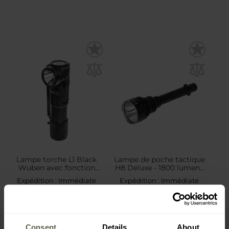
Lampe torche L1 Black
Lampe de poche tactique
Wuben avec fonction
H8 Deluxe - 1800 lumens
powerbank 2000 lumens
Wuben
Expédition :
Immédiate
Expédition :
Immédiate
71,65 €
287,32 €
Consent
Details
About