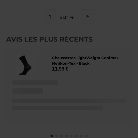
PAGE
sur 4
Page
Suivant
AVIS LES PLUS RÉCENTS
Chaussettes LightWeight Coolmax
Helikon-Tex - Black
11,99 €