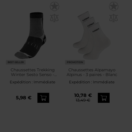
BEST-SELLER
PROMOTION
Chaussettes Trekking
Chaussettes Alpamayo
Winter Sesto Senso -
Alpinus - 3 paires - Blanc
Grey/Black
Expédition :
Immédiate
Expédition :
Immédiate
10,78 €
5,98 €
13,49 €