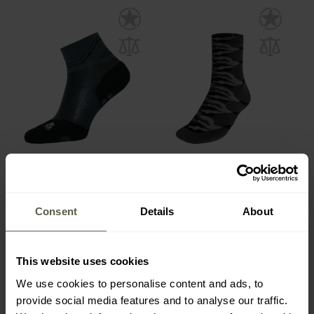
Chaussettes Summer
Chaussettes Hunting
Trekking Wisport - Light
Sesto Senso - Graphite
Black
Expédition :
Immédiate
Expédition :
Immédiate
Consent
Details
About
5,98 €
4,78 €
This website uses cookies
We use cookies to personalise content and ads, to
provide social media features and to analyse our traffic.