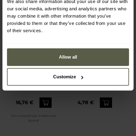
We also share information about your use of our site with
our social media, advertising and analytics partners who
may combine it with other information that you’ve
provided to them or that they’ve collected from your use
of their services.
Allow all
Chaussettes 3-Season Pro
Chaussettes Finest
Customize
Lowa - Dark Brown
Cotton Sesto Senso -
Camo
Expédition :
Immédiate
Expédition :
Immédiate
16,76 €
4,78 €
Prix conseillé par le fabricant
18,49 €