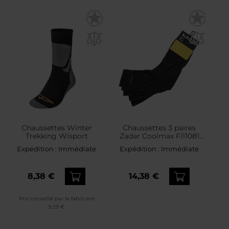
Chaussettes Winter
Chaussettes 3 paires
Trekking Wisport
Zadar Coolmax FI11081
Alpinus - Black
Expédition :
Immédiate
Expédition :
Immédiate
8,38 €
14,38 €
Prix conseillé par le fabricant
9,29 €