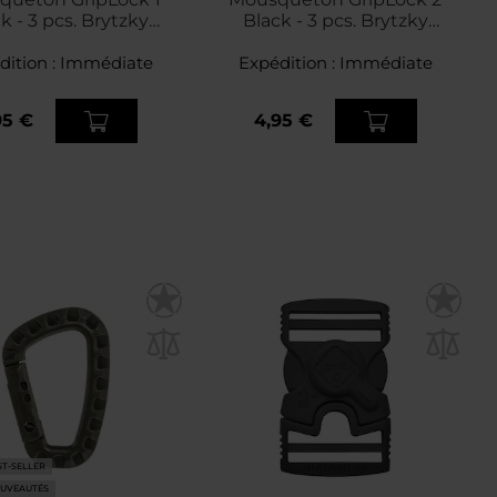
k - 3 pcs. Brytzky
Black - 3 pcs. Brytzky
Tactical
Tactical
dition :
Immédiate
Expédition :
Immédiate
95 €
4,95 €
ST-SELLER
UVEAUTÉS