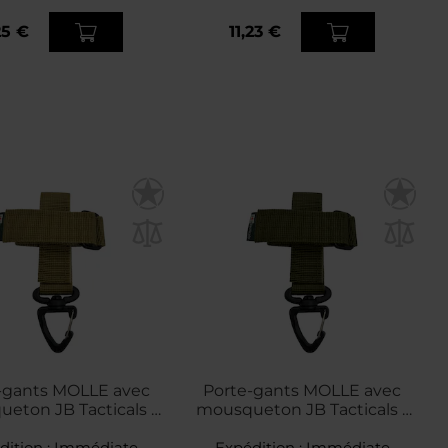
25 €
11,23 €
-gants MOLLE avec
Porte-gants MOLLE avec
eton JB Tacticals -
mousqueton JB Tacticals -
Brown
Green
dition :
Immédiate
Expédition :
Immédiate