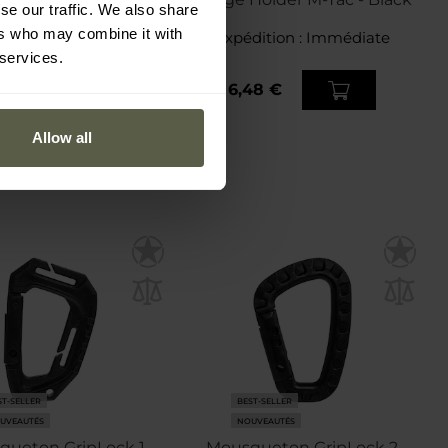
se our traffic. We also share
Rescue
ers who may combine it with
dition :
Immédiate
Expédition :
Immédiate
 services.
65 €
6,48 €
Allow all
ST-SELLER
BEST-SELLER
UVEAUTÉS
NOUVEAUTÉS
queton GripLock 1
Mousqueton GripLock 2