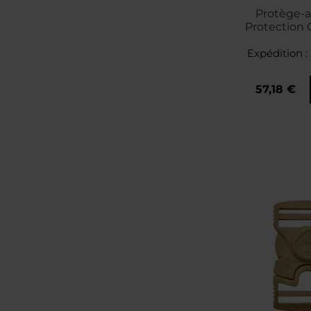
Protège-a
Protection G
inserts balist
Expédition :
Ranger
57,18 €