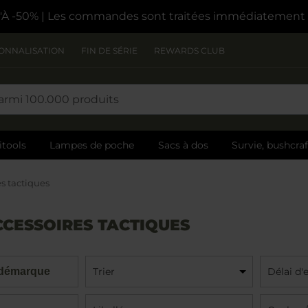
À -50%
| Les commandes sont traitées immédiatement
ONNALISATION
FIN DE SÉRIE
REWARDS CLUB
itools
Lampes de poche
Sacs à dos
Survie, bushcra
es tactiques
CCESSOIRES TACTIQUES
 démarque
Trier
Délai d'