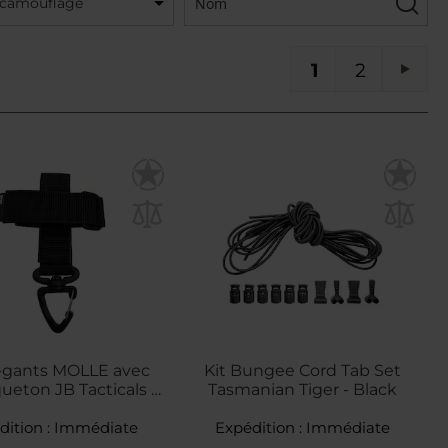
/camouflage
Vous lisez actuellement la page
Page
PA
1
2
Pag
Suiv
-gants MOLLE avec
Kit Bungee Cord Tab Set
eton JB Tacticals -
Tasmanian Tiger - Black
Black
dition :
Immédiate
Expédition :
Immédiate