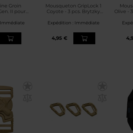
ine Groin
Mousqueton GripLock 1
Mous
en. II pour
Coyote - 3 pcs. Brytzky
Olive - 
iques M-Tac -
Tactical
 Green
Immédiate
Expédition :
Immédiate
Expé
4,95 €
4,