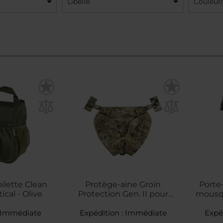
Libellé
Couleur
ilette Clean
Protège-aine Groin
Porte
ical - Olive
Protection Gen. II pour
mousqu
inserts balistiques M-Tac -
Immédiate
Expédition :
MultiCam
Immédiate
Expé