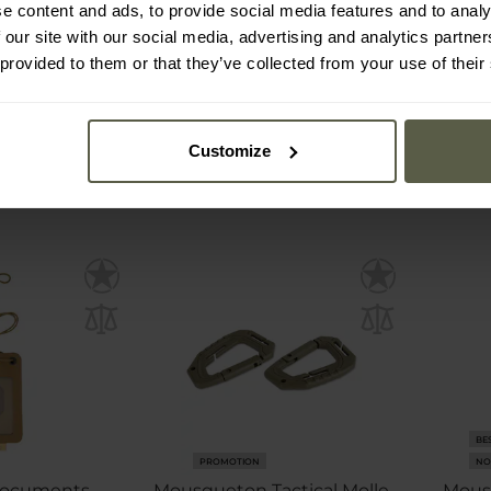
e content and ads, to provide social media features and to analy
own
- Ranger Green
 our site with our social media, advertising and analytics partn
Immédiate
Expédition :
Immédiate
Expé
 provided to them or that they’ve collected from your use of their
6,48 €
2,
ar le fabricant
Customize
9 €
BE
PROMOTION
NO
 documents
Mousqueton Tactical Molle
Mous