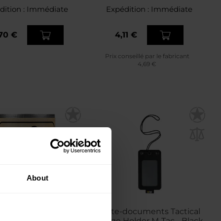
dition :
Immédiate
Expédition :
Immédiate
70 €
4,11 €
Prix conseillé par le fabricant
4,69 €
About
n adhésif Combat
Porte-documents Tactical
0 mm x 2,5 m Rhino
Badge Holder M-Tac - Black