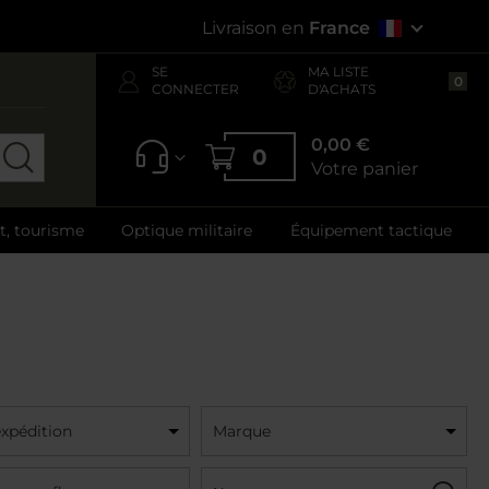
Livraison en
France
SE
MA LISTE
0
CONNECTER
D'ACHATS
0,00 €
0
Votre panier
ft, tourisme
Optique militaire
Équipement tactique
expédition
Marque
Nom:
Filtre