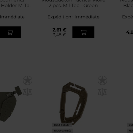
 Holder M-Tac
2 pcs. Mil-Tec - Green
Blac
yote
Immédiate
Expédition :
Immédiate
Expé
2,61 €
4,
3,48 €
BEST-SELLER
BE
NOUVEAUTÉS
NO