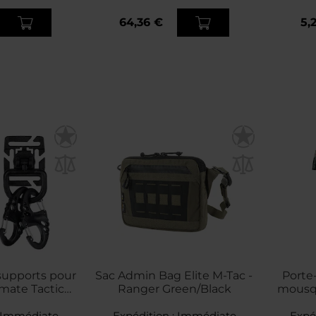
64,36 €
5,
supports pour
Sac Admin Bag Elite M-Tac -
Porte
mate Tactical
Ranger Green/Black
mousqu
LLE Mil-Tec -
ck
Immédiate
Expédition :
Immédiate
Expé