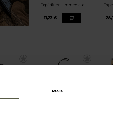
Expédition :
Immédiate
Expé
11,23 €
28,
Details
OLLE Wrap
Étui pour documents
Ruba
on - Coyote
Tactical Badge Holder M-Tac
Tape 5