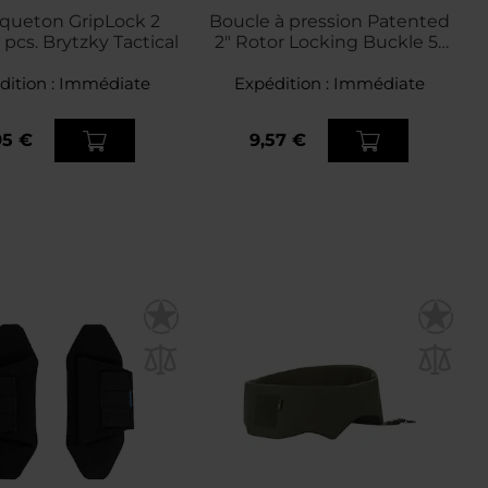
queton GripLock 2
Boucle à pression Patented
3 pcs. Brytzky Tactical
2" Rotor Locking Buckle 51
mm Hazard 4 - Black
dition :
Immédiate
Expédition :
Immédiate
95 €
9,57 €