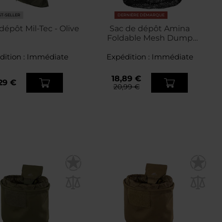
ST-SELLER
DERNIÈRE DÉMARQUE
dépôt Mil-Tec - Olive
Sac de dépôt Amina
Foldable Mesh Dump
Pouch Pentagon - Black
dition :
Immédiate
Expédition :
Immédiate
18,89 €
29 €
20,99 €