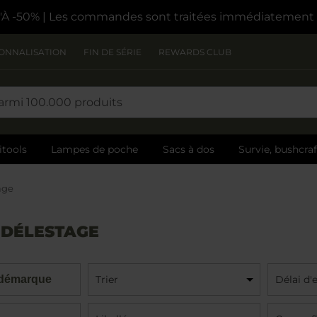
À -50%
| Les commandes sont traitées immédiatement
ONNALISATION
FIN DE SÉRIE
REWARDS CLUB
itools
Lampes de poche
Sacs à dos
Survie, bushcra
age
 DÉLESTAGE
 démarque
Trier
Délai d'