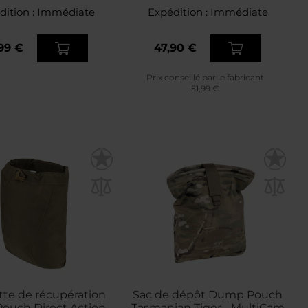
dition :
Immédiate
Expédition :
Immédiate
99 €
47,90 €
Prix conseillé par le fabricant
51,99 €
te de récupération
Sac de dépôt Dump Pouch
uch Direct Action -
Tasmanian Tiger - MultiCam