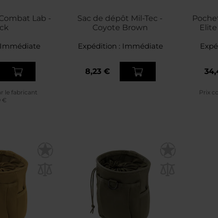
Combat Lab -
Sac de dépôt Mil-Tec -
Pochet
ck
Coyote Brown
Elit
Immédiate
Expédition :
Immédiate
Expé
8,23 €
34,
ar le fabricant
Prix co
9 €