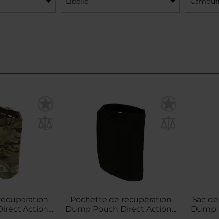
Libellé
Camouf
récupération
Pochette de récupération
Sac de
rect Action -
Dump Pouch Direct Action -
Dump P
iCam
Black