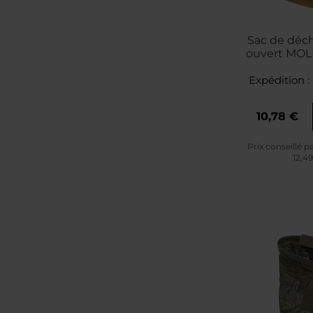
Sac de dé
ouvert MOLL
Coy
Expédition :
10,78 €
Prix conseillé p
12,4