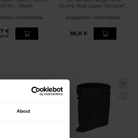
Mil-Tec - Black
Dump Bag Capax Templar's
Gear - Black
dition :
Immédiate
Expédition :
Immédiate
77 €
38,31 €
,49 €
About