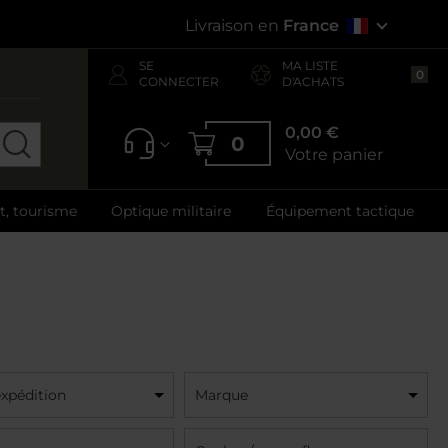
Livraison en
France
SE
MA LISTE
0
CONNECTER
D'ACHATS
0,00 €
0
Votre panier
ft, tourisme
Optique militaire
Équipement tactique
expédition
Marque