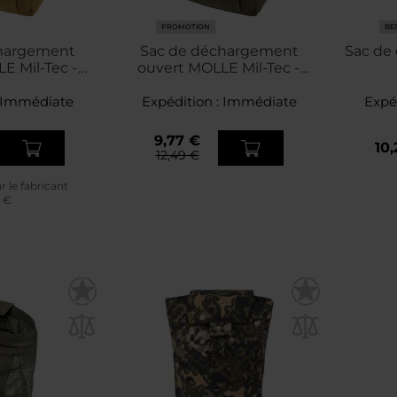
PROMOTION
BE
chargement
Sac de déchargement
Sac de 
E Mil-Tec -
ouvert MOLLE Mil-Tec -
ote
Olive
Immédiate
Expédition :
Immédiate
Expé
9,77 €
10,
12,49 €
ar le fabricant
9 €