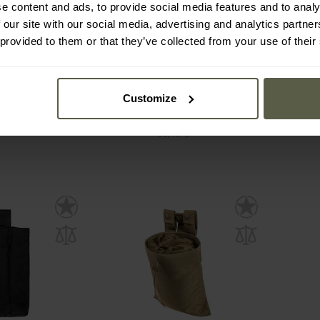
e content and ads, to provide social media features and to analy
récuperation
Sac de déchargement
Pochet
 our site with our social media, advertising and analytics partn
Tac - Coyote
Dump Bag Capax Templar's
Elite 
Gear - Ranger Green
 provided to them or that they’ve collected from your use of their
Immédiate
Expédition :
Immédiate
Expé
36,05 €
35,
Customize
Prix conseillé par le fabricant
39,49 €