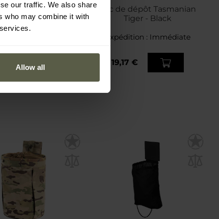
se our traffic. We also share
te de récuperation
Sac de dépôt Tasmanian
ers who may combine it with
M-Tac - Ranger Green
Tiger - Black
 services.
dition :
Immédiate
Expédition :
Immédiate
72 €
19,17 €
Allow all