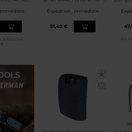
 Brown
MultiCam
A
Immédiate
Expédition :
Immédiate
Expé
51,40 €
47,
ar le fabricant
Prix co
9 €
PR
Pochette de récupération
Sac de