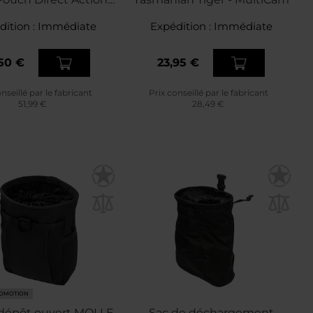
daptive Green
dition :
Immédiate
Expédition :
Immédiate
50 €
23,95 €
nseillé par le fabricant
Prix conseillé par le fabricant
51,99 €
28,49 €
OMOTION
 dépôt ouvert MOLLE
Sac de déchargement