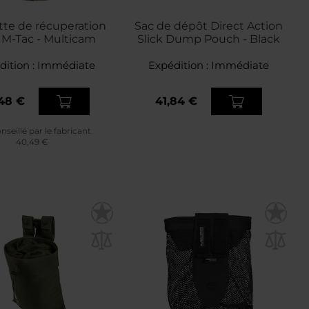
te de récuperation
Sac de dépôt Direct Action
e M-Tac - Multicam
Slick Dump Pouch - Black
dition :
Immédiate
Expédition :
Immédiate
48 €
41,84 €
nseillé par le fabricant
40,49 €