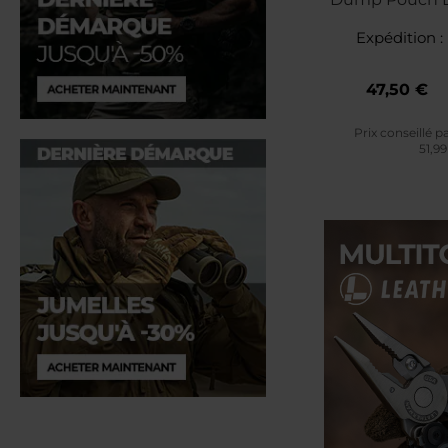
Coyote
Expédition :
47,50 €
Prix conseillé p
51,9