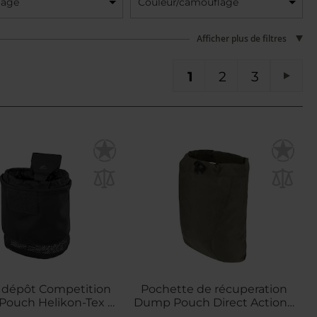
lage
Couleur/camouflage
Afficher plus de filtres
Vous lisez actuellement la page
Page
Page
PA
1
2
3
Pag
Suiv
 dépôt Competition
Pochette de récuperation
ouch Helikon-Tex -
Dump Pouch Direct Action -
Black
Ranger Green