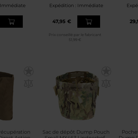
Immédiate
Expédition :
Immédiate
Expé
47,95 €
29,
Prix conseillé par le fabricant
51,99 €
récupération
Sac de dépôt Dump Pouch
Pochet
rect Action -
Small MX463 Lindnerhof -
Dump Po