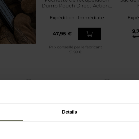
Dump Pouch Direct Action -
Shadow Grey
Expédition :
Immédiate
Expé
9,
47,95 €
12
Prix conseillé par le fabricant
51,99 €
Details