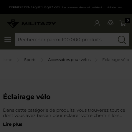
DERNIÈRE DÉMARQUE JUSQU'À -50%
| Les commandes sont traitées immédiatement
0
CHERCHER
ourisme
Sports
Accessoires pour vélos
Éclairage vélo
Éclairage vélo
Dans cette catégorie de produits, vous trouverez tout ce
dont vous avez besoin pour éclairer votre chemin lors
d'une balade nocturne à vélo. MILITARY.EU s'appuie sur
Lire plus
des marques reconnues de lampes à led pour vélo et des
fabricants de torches réputés. Vous pouvez donc être sûr