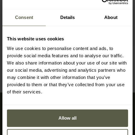
Autres éclairages pour vélos
trouverez ces dernières dans une catégorie distincte de
notre boutique en ligne.
Consent
Details
About
Supports vélo pour lampes
This website uses cookies
We use cookies to personalise content and ads, to
provide social media features and to analyse our traffic.
We also share information about your use of our site with
our social media, advertising and analytics partners who
may combine it with other information that you’ve
provided to them or that they’ve collected from your use
of their services.
S'inscrire à notre newsletter
Profitez de nos offres exceptionnelles et des dernières
Allow all
nouveautés !