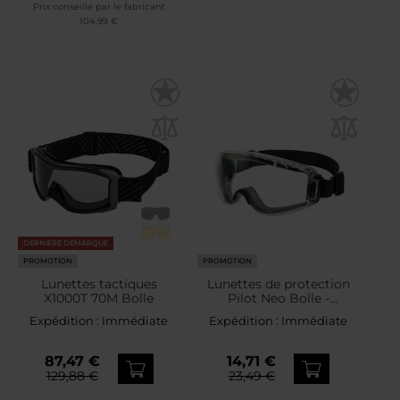
Prix conseillé par le fabricant
104,99 €
DERNIÈRE DÉMARQUE
PROMOTION
PROMOTION
Lunettes tactiques
Lunettes de protection
X1000T 70M Bolle
Pilot Neo Bolle -
Clean/Black
Expédition :
Immédiate
Expédition :
Immédiate
87,47 €
14,71 €
129,88 €
23,49 €