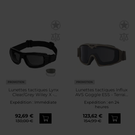
PROMOTION
PROMOTION
Lunettes tactiques Lynx
Lunettes tactiques Influx
Clear/Grey Wiley X -
AVS Goggle ESS - Terrain
Black
Tan EE7018-02
Expédition :
Immédiate
Expédition :
en 24
heures
92,69 €
123,62 €
130,00 €
154,99 €