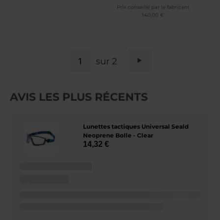
Prix conseillé par le fabricant
140,00 €
PAGE
sur 2
Page
Suivant
AVIS LES PLUS RÉCENTS
Lunettes tactiques Universal Seald
Neoprene Bolle - Clear
14,32 €