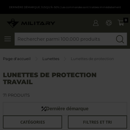
DERNIÈRE DÉMARQUE JUSQU'À -50%
| Les commandes sont traitées immédiatement
0
CHERCHER
Page d'accueil
Lunettes
Lunettes de protection
LUNETTES DE PROTECTION
TRAVAIL
71 PRODUITS
Dernière démarque
CATÉGORIES
FILTRES ET TRI