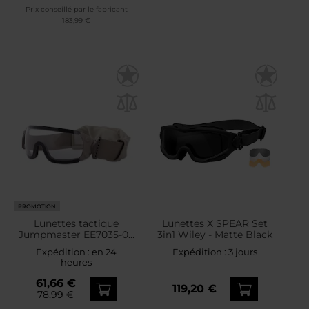
Prix conseillé par le fabricant
183,99 €
PROMOTION
Lunettes tactique
Lunettes X SPEAR Set
Jumpmaster EE7035-04
3in1 Wiley - Matte Black
ESS - Terrain Tan
Expédition :
en 24
Expédition :
3 jours
heures
61,66 €
119,20 €
78,99 €