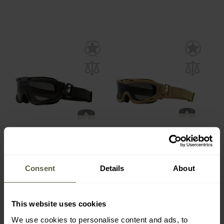
PROMOTION
PROMOTION
Lunettes de protection
Lunettes de protection
Spear Set 2in1 Wiley X -
Spear Set 2in1 Wiley X -
Consent
Details
About
Matte Black
Matte Tan
Expédition :
Immédiate
Expédition :
Immédiate
97,32 €
97,32 €
This website uses cookies
130,00 €
130,00 €
We use cookies to personalise content and ads, to