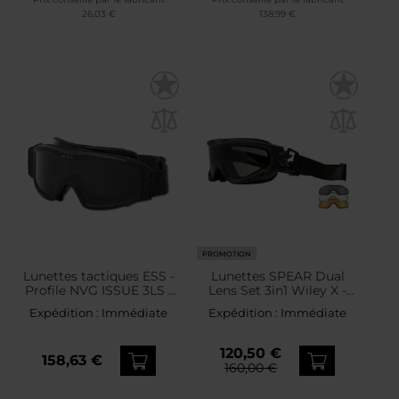
26,03 €
138,99 €
PROMOTION
Lunettes tactiques ESS -
Lunettes SPEAR Dual
Profile NVG ISSUE 3LS -
Lens Set 3in1 Wiley X -
Black
Matte Black
Expédition :
Immédiate
Expédition :
Immédiate
120,50 €
158,63 €
160,00 €