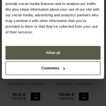
provide social media features and to analyse our traffic.
We also share information about your use of our site with
our social media, advertising and analytics partners who
may combine it with other information that you’ve
provided to them or that they’ve collected from your use
of their services.
Allow all
Customize
PROMOTION
PROMOTION
Lunettes tactiques Lynx
Lunettes X SPEAR Set
Clear/Grey Wiley X - Tan
3in1 Wiley - Matte Tan
Expédition :
Immédiate
Expédition :
Immédiate
95,31 €
101,96 €
130,00 €
140,00 €