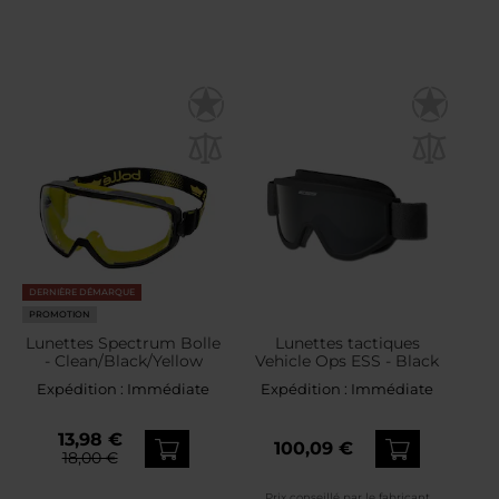
DERNIÈRE DÉMARQUE
PROMOTION
Lunettes Spectrum Bolle
Lunettes tactiques
- Clean/Black/Yellow
Vehicle Ops ESS - Black
Expédition :
Immédiate
Expédition :
Immédiate
13,98 €
100,09 €
18,00 €
Prix conseillé par le fabricant