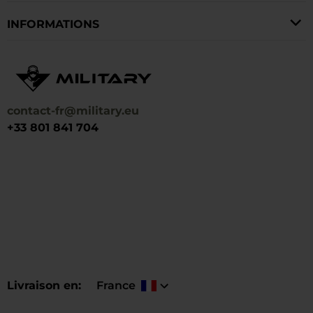
avancée et un système de filtration qui empêche les
INFORMATIONS
particules de poussière, la poussière et les gouttelettes
d'eau de pénétrer dans les lunettes.
contact-fr@military.eu
+33 801 841 704
Livraison en
France