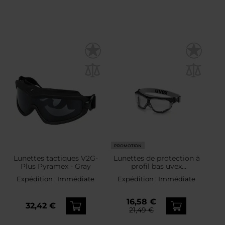
PROMOTION
Lunettes tactiques V2G-
Lunettes de protection à
Plus Pyramex - Gray
profil bas uvex
Carbonvision 9307.375
Expédition :
Immédiate
Expédition :
Immédiate
16,58 €
32,42 €
21,49 €