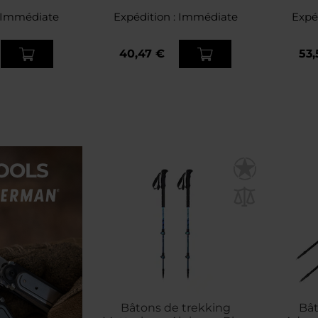
 Poles
Outdoor
Immédiate
Expédition :
Immédiate
Expé
40,47 €
53,
Bâtons de trekking
Bât