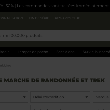
À -50%
| Les commandes sont traitées immédiatement
ONNALISATION
FIN DE SÉRIE
REWARDS CLUB
itools
Lampes de poche
Sacs à dos
Survie, bushcra
rekking
E MARCHE DE RANDONNÉE ET TREK
Délai d'expédition
Marque