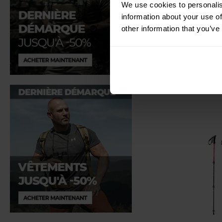
Bâtons de tre
We use cookies to personalis
Alu Ro
information about your use of
other information that you’ve
Expédition :
35,92 €
Prix conseillé p
42,4