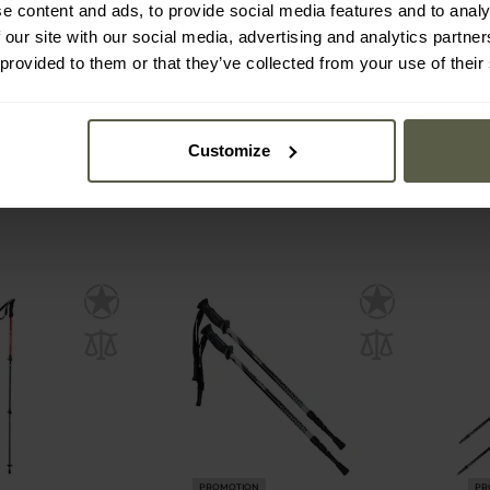
kking Horizon
Bâtons de trekking Expert
Bâtons
e content and ads, to provide social media features and to analy
ckland
Carbon Volven - Blue
 our site with our social media, advertising and analytics partn
 provided to them or that they’ve collected from your use of their
Immédiate
Expédition :
Immédiate
Expé
85,97 €
43,
Customize
ar le fabricant
Prix conseillé par le fabricant
9 €
104,99 €
PROMOTION
PR