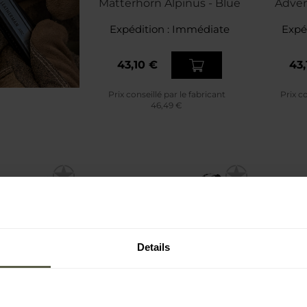
Matterhorn Alpinus - Blue
Adven
Expédition :
Immédiate
Expé
43,10 €
43,
Prix conseillé par le fabricant
Prix co
46,49 €
Details