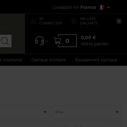
Livraison en
France
SE
MA LISTE
0
CONNECTER
D'ACHATS
0,00 €
0
Votre panier
ft, tourisme
Optique militaire
Équipement tactique
Prix