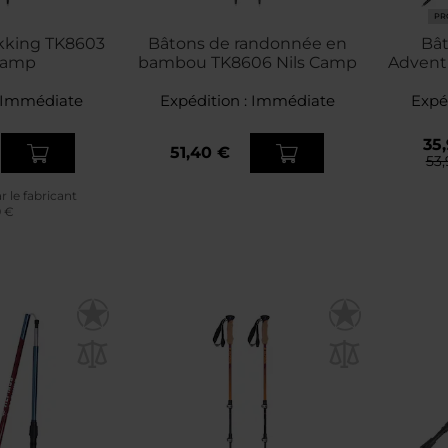
PR
kking TK8603
Bâtons de randonnée en
Bât
 Camp
bambou TK8606 Nils Camp
Adventu
Immédiate
Expédition :
Immédiate
Expé
35,
51,40 €
53,
ar le fabricant
9 €