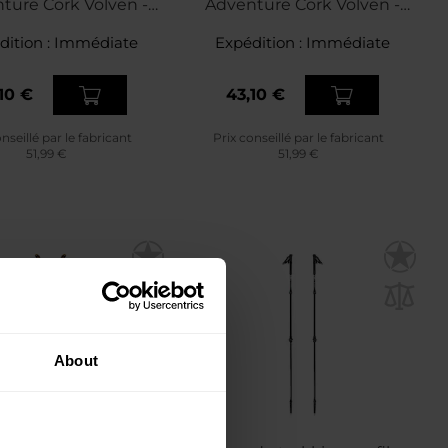
ture Cork Volven -
Adventure Cork Volven -
Blue
Red
dition :
Immédiate
Expédition :
Immédiate
10 €
43,10 €
nseillé par le fabricant
Prix conseillé par le fabricant
51,99 €
51,99 €
About