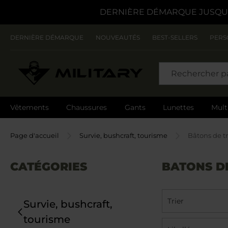
DERNIÈRE DÉMARQUE JUSQU'
DERNIÈRE DÉMARQUE
NOUVEAUTÉS
BEST-SELLERS
PERS
CHERCHER
Vêtements
Chaussures
Gants
Lunettes
Mult
Page d'accueil
Survie, bushcraft, tourisme
Bâtons de t
CATÉGORIES
BATONS D
Trier
Survie, bushcraft,
tourisme