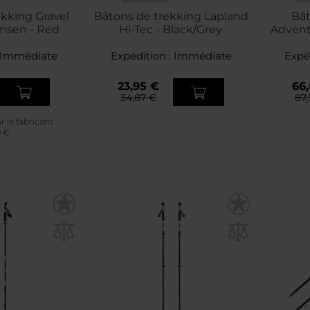
kking Gravel
Bâtons de trekking Lapland
Bât
ansen - Red
Hi-Tec - Black/Grey
Advent
Immédiate
Expédition :
Immédiate
Expé
23,95 €
66,
34,87 €
87,
ar le fabricant
9 €