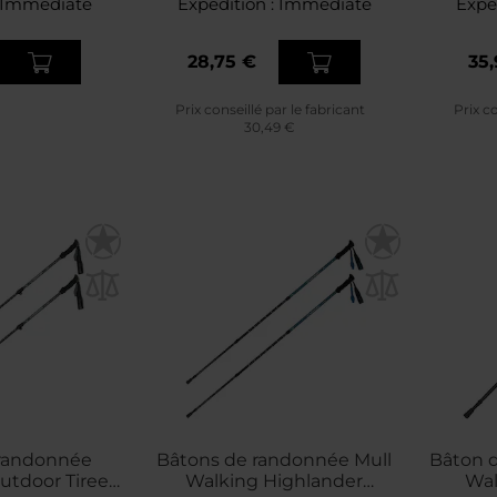
Immédiate
Expédition :
Immédiate
Expé
28,75 €
35,
Prix conseillé par le fabricant
Prix co
30,49 €
 randonnée
Bâtons de randonnée Mull
Bâton 
utdoor Tiree
Walking Highlander
Wal