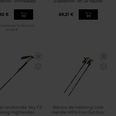
dition :
Immédiate
Expédition :
en 24 heures
92 €
69,21 €
nseillé par le fabricant
44,49 €
de randonnée Sky FZ
Bâtons de trekking Cork
king Highlander
Handle MFH Fox Outdoor