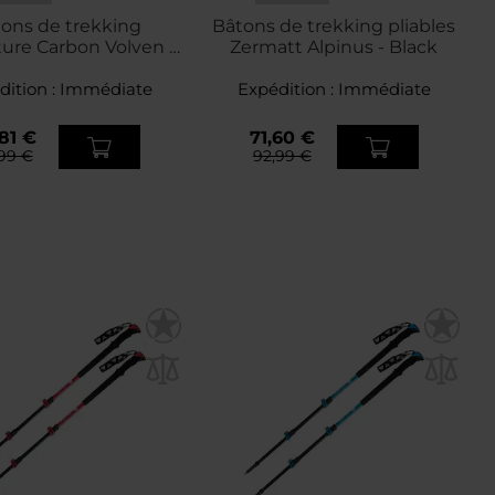
ons de trekking
Bâtons de trekking pliables
ure Carbon Volven -
Zermatt Alpinus - Black
Blue
dition :
Immédiate
Expédition :
Immédiate
81 €
71,60 €
99 €
92,99 €