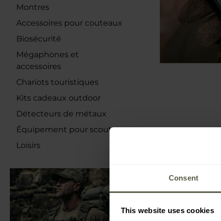
Montres
Accessoires pour couteaux
Biosécurité
Mégaphones et
accessoires
Chariots touristiques
Kits cadeaux outdoor
Détecteurs de métaux
Équipement pour scouts
Loisirs
Consent
This website uses cookies