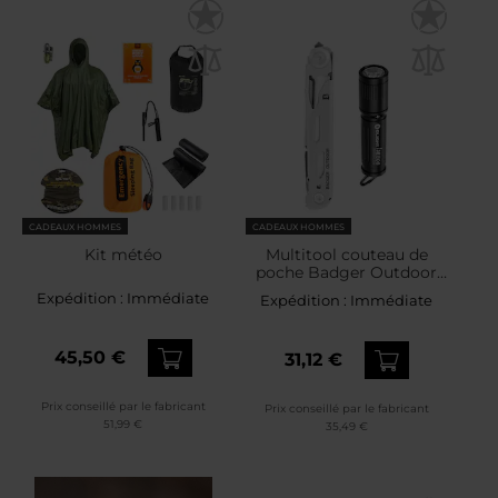
CADEAUX HOMMES
CADEAUX HOMMES
Kit météo
Multitool couteau de
poche Badger Outdoor
Spike + lampe de poche
Expédition :
Immédiate
Expédition :
Immédiate
Olight I3E EOS - set
Badger Outdoor / Olight
45,50 €
31,12 €
Prix conseillé par le fabricant
Prix conseillé par le fabricant
51,99 €
35,49 €