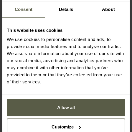
Consent
Details
About
This website uses cookies
We use cookies to personalise content and ads, to
provide social media features and to analyse our traffic.
We also share information about your use of our site with
PROMOTION
our social media, advertising and analytics partners who
CADEAUX HOMMES
CADEAUX HOMMES
may combine it with other information that you’ve
Lampe frontale 2022 +
Kit Outdoor Basic
bonnet Helikon-Tex - kit
provided to them or that they’ve collected from your use
Petzl Tikkina
Expédition :
Immédiate
Expédition :
Immédiate
of their services.
37,22 €
47,66 €
48,49 €
Allow all
Prix conseillé par le fabricant
51,99 €
Customize