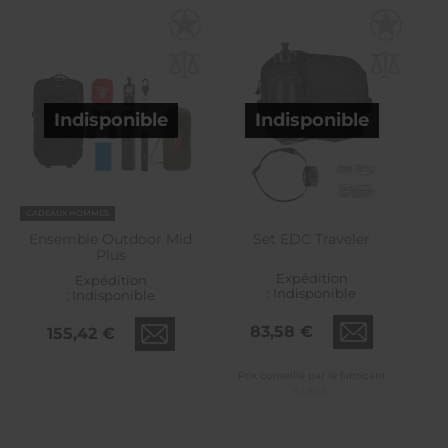
Indisponible
Indisponible
CADEAUX HOMMES
Ensemble Outdoor Mid
Set EDC Traveler
Plus
Expédition
Expédition
:
Indisponible
:
Indisponible
83,58 €
155,42 €
Prix conseillé par le fabricant
92,99 €