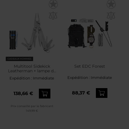
CADEAUX HOMMES
Multitool Sidekick
Set EDC Forest
Leatherman + lampe de
poche Olight Baton 4 -
Expédition :
Immédiate
Expédition :
Immédiate
Ensemble
88,37 €
138,66 €
Prix conseillé par le fabricant
149,99 €