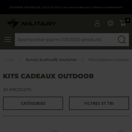
DERNIÈRE DÉMARQUE JUSQU'À -50%
| Les commandes sont traitées immédiatement
0
CHERCHER
accueil
Survie, bushcraft, tourisme
Kits cadeaux outdoor
KITS CADEAUX OUTDOOR
30 PRODUITS
CATÉGORIES
FILTRES ET TRI