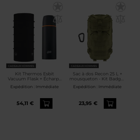
CADEAUX HOMMES
CADEAUX HOMMES
Kit Thermos Esbit
Sac à dos Recon 25 L +
Vacuum Flask + Écharpe
mousqueton - Kit Badger
de protection Buff
Outdoor
Expédition :
Immédiate
Expédition :
Immédiate
Coolnet UV
54,11 €
23,95 €