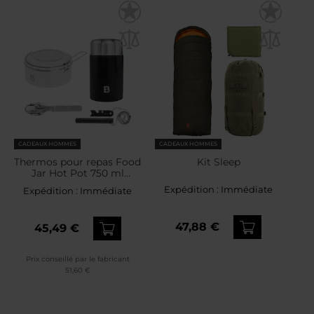
CADEAUX HOMMES
CADEAUX HOMMES
Thermos pour repas Food
Kit Sleep
Jar Hot Pot 750 ml
Badger Outdoor +
Expédition :
Immédiate
Expédition :
Immédiate
indispensable + popote +
allume-feu - Ensemble
47,88 €
45,49 €
Prix conseillé par le fabricant
51,60 €