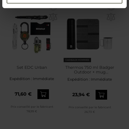
CADEAUX HOMMES
Set EDC Urban
Thermos 750 ml Badger
Outdoor + mug
thermique + tapis MFH -
Expédition :
Immédiate
Expédition :
Immédiate
ensemble
71,60 €
23,94 €
Prix conseillé par le fabricant
Prix conseillé par le fabricant
78,99 €
26,73 €