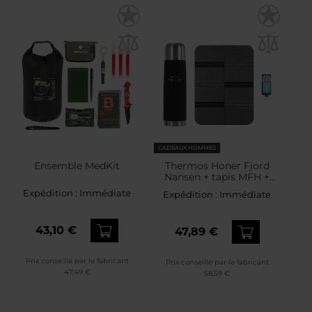
CADEAUX HOMMES
Ensemble MedKit
Thermos Honer Fjord
Nansen + tapis MFH +
Lampe de poche Wuben
Expédition :
Immédiate
Expédition :
Immédiate
G2 Blue - Ensemble
43,10 €
47,89 €
Prix conseillé par le fabricant
Prix conseillé par le fabricant
47,49 €
58,59 €