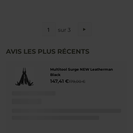
PAGE
sur 3
Page
Suivant
AVIS LES PLUS RÉCENTS
Multitool Surge NEW Leatherman
Black
147,41 €
179,00 €