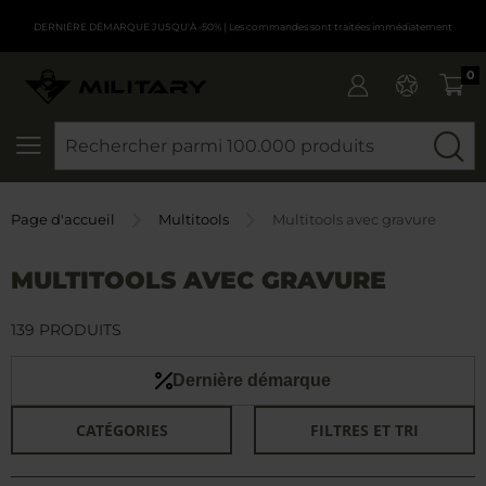
DERNIÈRE DÉMARQUE JUSQU'À -50%
| Les commandes sont traitées immédiatement
0
CHERCHER
Page d'accueil
Multitools
Multitools avec gravure
MULTITOOLS AVEC GRAVURE
139 PRODUITS
Dernière démarque
CATÉGORIES
FILTRES ET TRI