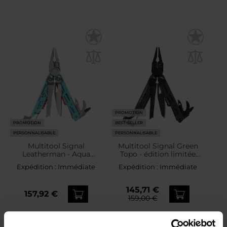
PROMOTION
PROMOTION
BEST-SELLER
PERSONNALISABLE
PERSONNALISABLE
Multitool Signal
Multitool Signal Green
Leatherman - Aqua
Topo - édition limitée
Stainless
Leatherman
Expédition :
Immédiate
Expédition :
Immédiate
145,71 €
157,92 €
159,00 €