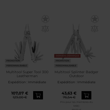
DERNIÈRE DÉMARQUE
PROMOTION
PROMOTION
PERSONNALISABLE
PERSONNALISABLE
Multitool Super Tool 300
Multitool Splinter Badger
Leatherman
Outdoor
Expédition :
Immédiate
Expédition :
Immédiate
107,07 €
43,63 €
129,00 €
76,54 €
Prix pour les membres du
MRC:
39,00 €