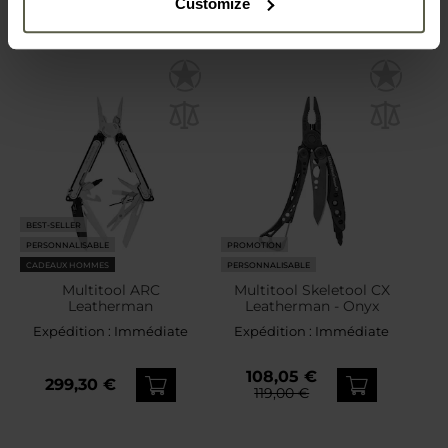
Customize
BEST-SELLER
PERSONNALISABLE
PROMOTION
CADEAUX HOMMES
PERSONNALISABLE
Multitool ARC
Multitool Skeletool CX
Leatherman
Leatherman - Onyx
Expédition :
Immédiate
Expédition :
Immédiate
108,05 €
299,30 €
119,00 €