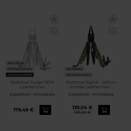
BEST-SELLER
PERSONNALISABLE
PROMOTION
CADEAUX HOMMES
PERSONNALISABLE
Multitool Surge NEW
Multitool Signal - édition
Leatherman
limitée Leatherman -
Coyote
Expédition :
Immédiate
Expédition :
Immédiate
139,04 €
179,49 €
159,00 €