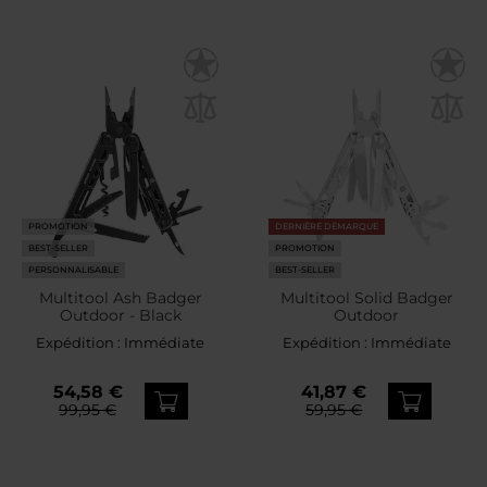
PROMOTION
DERNIÈRE DÉMARQUE
BEST-SELLER
PROMOTION
PERSONNALISABLE
BEST-SELLER
Multitool Ash Badger
Multitool Solid Badger
Outdoor - Black
Outdoor
Expédition :
Immédiate
Expédition :
Immédiate
54,58 €
41,87 €
99,95 €
59,95 €