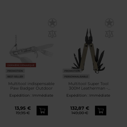
DERNIÈRE DÉMARQUE
PROMOTION
PROMOTION
BEST-SELLER
PERSONNALISABLE
Multitool indispensable
Multitool Super Tool
Paw Badger Outdoor
300M Leatherman -
Coyote Tan
Expédition :
Immédiate
Expédition :
Immédiate
13,95 €
132,87 €
19,95 €
149,00 €