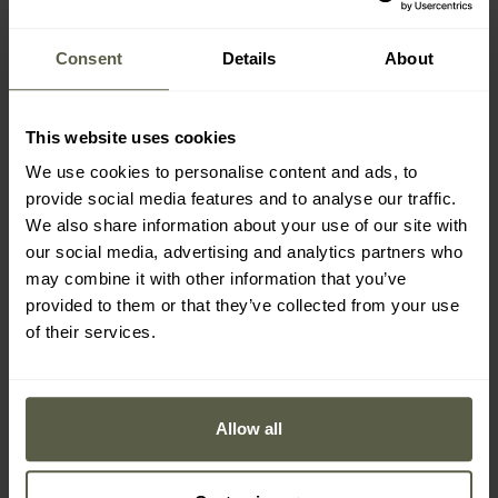
Consent
Details
About
This website uses cookies
We use cookies to personalise content and ads, to
provide social media features and to analyse our traffic.
We also share information about your use of our site with
our social media, advertising and analytics partners who
PROMOTION
BEST-SELLER
may combine it with other information that you’ve
PERSONNALISABLE
PERSONNALISABLE
provided to them or that they’ve collected from your use
Multitool Rev
Multitool Robust Badger
of their services.
Leatherman
Outdoor
Expédition :
Immédiate
Expédition :
Immédiate
48,94 €
38,34 €
Allow all
59,00 €
Prix conseillé par le fabricant
45,95 €