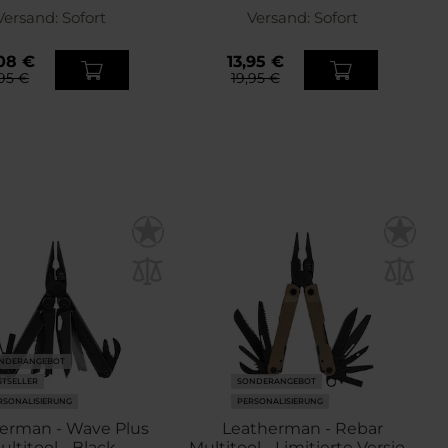
Versand:
Sofort
Versand:
Sofort
08 €
13,95 €
,95 €
19,95 €
NDERANGEBOT
STSELLER
SONDERANGEBOT
RSONALISIERUNG
PERSONALISIERUNG
erman - Wave Plus
Leatherman - Rebar
ultitool - Black
Multitool - Limitierte Version