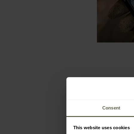
Consent
SONDERANGEB
BESTSELLER
This website uses cookies
PERSONALISIE