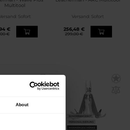
Multitool
Versand:
Sofort
Versand:
Sofort
,94 €
256,48 €
,00 €
299,00 €
About
SONDERANGEBOT
NDERANGEBOT
PERSONALISIERUNG
RSONALISIERUNG
MÄNNERGESCHENKE