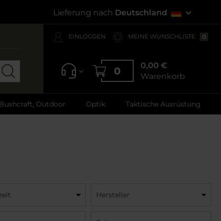
Lieferung nach
Deutschland
EINLOGGEN
MEINE WUNSCHLISTE
0
0,00 €
0
Warenkorb
 Bushcraft, Outdoor
Optik
Taktische Ausrüstung
eit
Hersteller