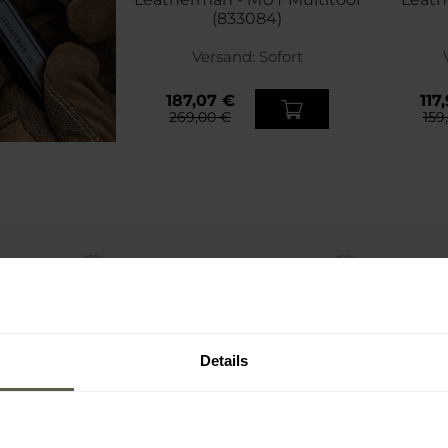
(833084)
Versand:
Sofort
187,07 €
117
269,00 €
159
Details
OT
SONDERANGEBOT
BESTSELLER
SO
RUNG
PERSONALISIERUNG
PE