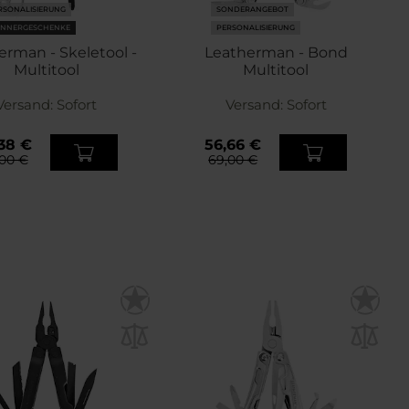
RSONALISIERUNG
SONDERANGEBOT
NNERGESCHENKE
PERSONALISIERUNG
erman - Skeletool -
Leatherman - Bond
Multitool
Multitool
Versand:
Sofort
Versand:
Sofort
38 €
56,66 €
00 €
69,00 €