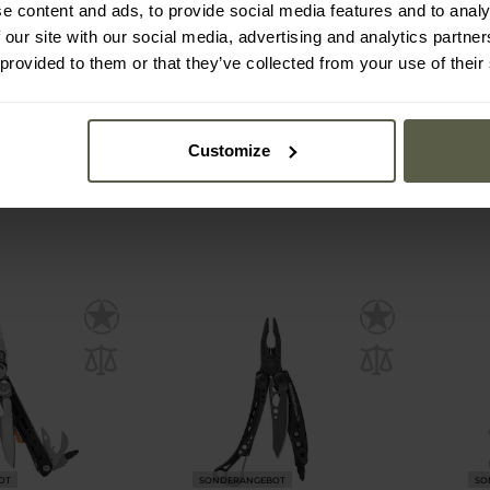
e content and ads, to provide social media features and to analy
n - Surge
Leatherman - Signal
Lea
 our site with our social media, advertising and analytics partn
ol NEU
Multitool – limitierte Version
Rescue
- Green Topo
 provided to them or that they’ve collected from your use of their
:
Sofort
Versand:
Sofort
134,22 €
98,
159,00 €
109
Customize
OT
SONDERANGEBOT
SO