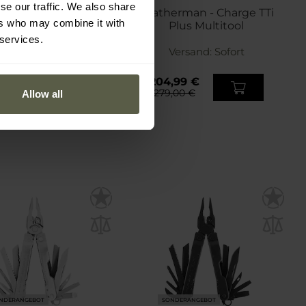
se our traffic. We also share
therman - Raptor
Leatherman - Charge TTi
ers who may combine it with
 Woodland Multitool
Plus Multitool
 services.
Versand:
Sofort
Versand:
Sofort
00 €
204,99 €
,00 €
279,00 €
Allow all
NDERANGEBOT
SONDERANGEBOT