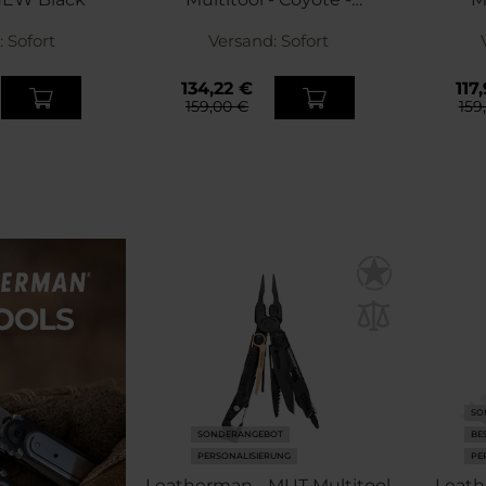
limitierte Auflage
:
Sofort
Versand:
Sofort
134,22 €
117
159,00 €
159
SO
SONDERANGEBOT
BE
PERSONALISIERUNG
PE
Leatherman - MUT Multitool
Leath