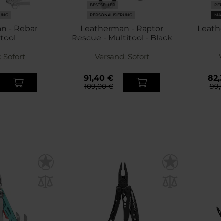
BESTSELLER
PE
RUNG
PERSONALISIERUNG
MÄ
n - Rebar
Leatherman - Raptor
Leath
tool
Rescue - Multitool - Black
:
Sofort
Versand:
Sofort
91,40 €
82,
109,00 €
99,