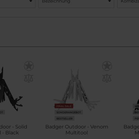
Bezeichnung
Kombiz
FINAL SALE
SO
OT
SONDERANGEBOT
BE
BESTSELLER
PE
oor - Solid
Badger Outdoor - Venom
Badge
 - Black
Multitool
M