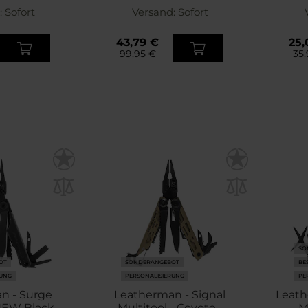
:
Sofort
Versand:
Sofort
43,79 €
25,
99,95 €
35
SO
OT
SONDERANGEBOT
BE
RUNG
PERSONALISIERUNG
PE
n - Surge
Leatherman - Signal
Leath
NEW Black
Multitool - Coyote -
M