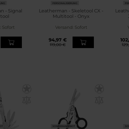
RUNG
PERSONALISIERUNG
PE
 - Signal
Leatherman - Skeletool CX -
Leath
tool
Multitool - Onyx
:
Sofort
Versand:
Sofort
94,97 €
102
119,00 €
129
OT
SONDERANGEBOT
SO