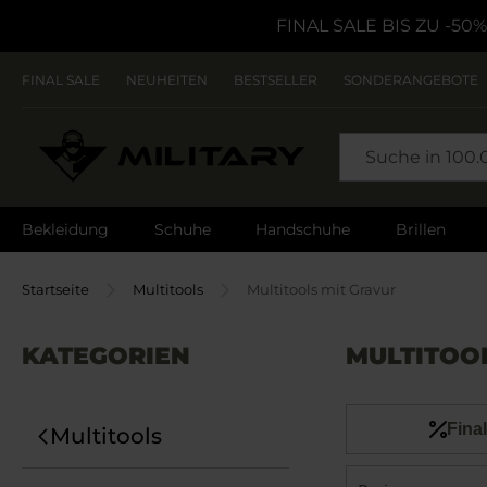
FINAL SALE BIS ZU -50%
FINAL SALE
NEUHEITEN
BESTSELLER
SONDERANGEBOTE
SEARCH
Bekleidung
Schuhe
Handschuhe
Brillen
Startseite
Multitools
Multitools mit Gravur
KATEGORIEN
MULTITOO
Final
Multitools