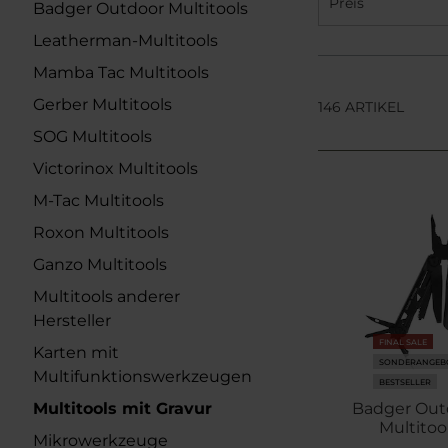
Preis
Badger Outdoor Multitools
Leatherman-Multitools
Mamba Tac Multitools
Gerber Multitools
146 ARTIKEL
SOG Multitools
Victorinox Multitools
M-Tac Multitools
Roxon Multitools
Ganzo Multitools
Multitools anderer
Hersteller
FINAL SALE
Karten mit
SONDERANGEB
Multifunktionswerkzeugen
BESTSELLER
Multitools mit Gravur
Badger Outd
Multitool
Mikrowerkzeuge