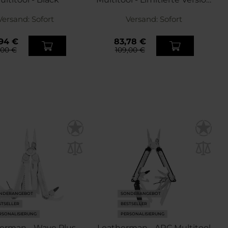
- Coyote
Versand:
Sofort
Versand:
Sofort
,94 €
83,78 €
,00 €
109,00 €
NDERANGEBOT
SONDERANGEBOT
STSELLER
BESTSELLER
RSONALISIERUNG
PERSONALISIERUNG
erman - Wave Plus
Leatherman - ARC Multitool