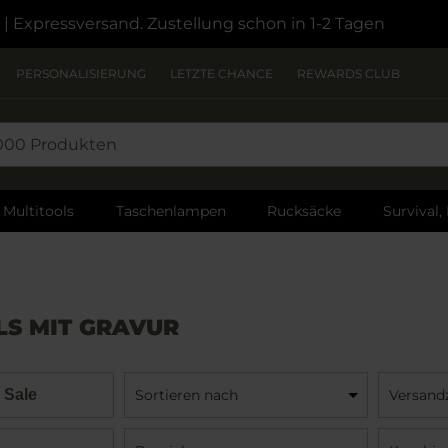
| Expressversand. Zustellung schon in 1-2 Tagen
PERSONALISIERUNG
LETZTE CHANCE
REWARDS CLUB
Multitools
Taschenlampen
Rucksäcke
Survival,
LS MIT GRAVUR
 Sale
Sortieren nach
Versandz