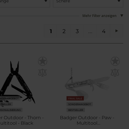
ange
Schere
Mehr Filter anzeigen
Sie lesen gerade die Seite
Seite
Seite
Seite
SEI
1
2
3
4
Seit
Weit
NDERANGEBOT
FINAL SALE
STSELLER
SONDERANGEBOT
RSONALISIERUNG
BESTSELLER
r Outdoor - Thorn -
Badger Outdoor - Paw -
ultitool - Black
Multitool
Campingbesteckset