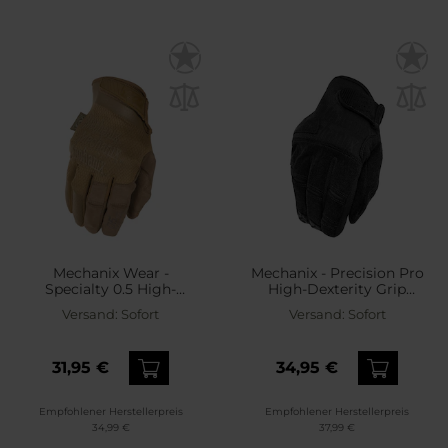
Mechanix Wear -
Mechanix - Precision Pro
Specialty 0.5 High-
High-Dexterity Grip
Dexterity Taktische
Handschuhe - Covert
Versand:
Sofort
Versand:
Sofort
Handschuhe - Coyote
31,95 €
34,95 €
Empfohlener Herstellerpreis
Empfohlener Herstellerpreis
34,99 €
37,99 €