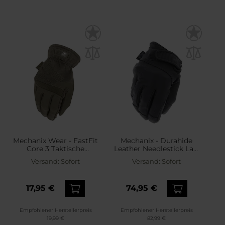
Mechanix Wear - FastFit
Mechanix - Durahide
Core 3 Taktische
Leather Needlestick Law
Handschuhe - Olive Drab
Enforcement -
Versand:
Sofort
Versand:
Sofort
Stichschutzhandschuhe -
Black
17,95 €
74,95 €
Empfohlener Herstellerpreis
Empfohlener Herstellerpreis
19,99 €
82,99 €