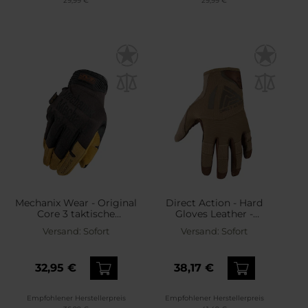
29,99 €
29,99 €
Mechanix Wear - Original
Direct Action - Hard
Core 3 taktische
Gloves Leather -
Handschuhe - Leather
Taktische Handschuhe -
Versand:
Sofort
Versand:
Sofort
Coyote Brown
32,95 €
38,17 €
Empfohlener Herstellerpreis
Empfohlener Herstellerpreis