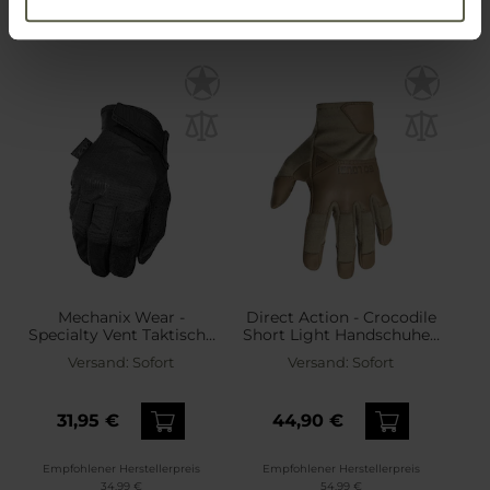
Mechanix Wear -
Direct Action - Crocodile
Specialty Vent Taktische
Short Light Handschuhe -
Handschuhe - Covert
Coyote
Versand:
Sofort
Versand:
Sofort
31,95 €
44,90 €
Empfohlener Herstellerpreis
Empfohlener Herstellerpreis
34,99 €
54,99 €