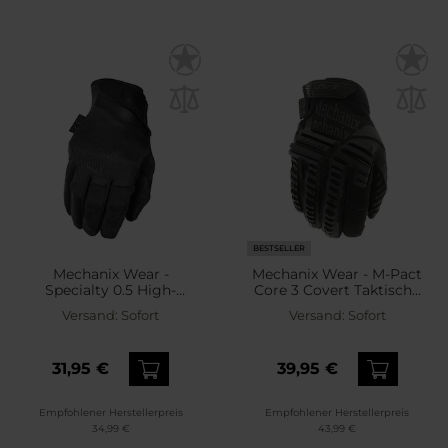
BESTSELLER
Mechanix Wear -
Mechanix Wear - M-Pact
Specialty 0.5 High-
Core 3 Covert Taktische
Dexterity Taktische
Handschuhe - Black
Versand:
Sofort
Versand:
Sofort
Handschuhe - Covert
31,95 €
39,95 €
Empfohlener Herstellerpreis
Empfohlener Herstellerpreis
34,99 €
43,99 €