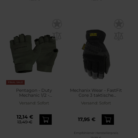
FINAL SALE
Pentagon - Duty
Mechanix Wear - FastFit
Mechanic 1/2 -
Core 3 taktische
Handschuhe - Olive
Handschuhe - Black
Versand:
Sofort
Versand:
Sofort
12,14 €
17,95 €
13,49 €
Empfohlener Herstellerpreis
19,99 €