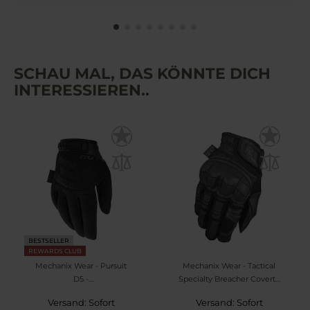
SCHAU MAL, DAS KÖNNTE DICH
INTERESSIEREN..
BESTSELLER
REWARDS CLUB
Mechanix Wear - Pursuit
Mechanix Wear - Tactical
D5 -
Specialty Breacher Covert -
Schnittschutzhandschuhe -
Taktische Handschuhe
Versand: Sofort
Versand: Sofort
Black