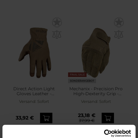
FINAL SALE
SONDERANGEBOT
Direct Action Light
Mechanix - Precision Pro
Gloves Leather -
High-Dexterity Grip -
Handschuhe - Coyote
Taktische Handschuhe -
Versand:
Sofort
Versand:
Sofort
Brown
Coyote
23,18 €
33,92 €
37,99 €
Empfohlener Herstellerpreis
37,49 €