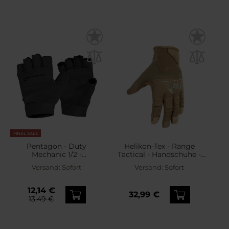
FINAL SALE
Pentagon - Duty
Helikon-Tex - Range
Mechanic 1/2 -
Tactical - Handschuhe -
Handschuhe - Black
Coyote/Adaptive Green
Versand:
Sofort
Versand:
Sofort
12,14 €
32,99 €
13,49 €