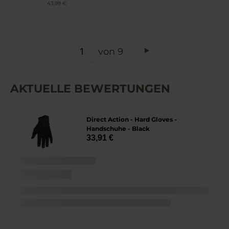
43,99 €
SEITE
von 9
Seite
Weiter
AKTUELLE BEWERTUNGEN
Direct Action - Hard Gloves -
Handschuhe - Black
33,91 €