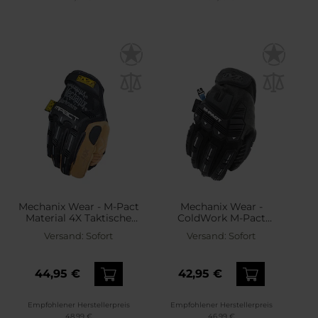
Mechanix Wear - M-Pact
Mechanix Wear -
Material 4X Taktische
ColdWork M-Pact
Handschuhe - Blk/Tan
Taktische Handschuhe -
Versand:
Sofort
Versand:
Sofort
Black/Grey
44,95 €
42,95 €
Empfohlener Herstellerpreis
Empfohlener Herstellerpreis
48,99 €
46,99 €