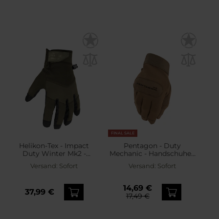
FINAL SALE
Helikon-Tex - Impact
Pentagon - Duty
Duty Winter Mk2 -
Mechanic - Handschuhe -
Handschuhe mit
Coyote
Versand:
Sofort
Versand:
Sofort
Wärmeisolierung - Olive
Green/Black
14,69 €
37,99 €
17,49 €