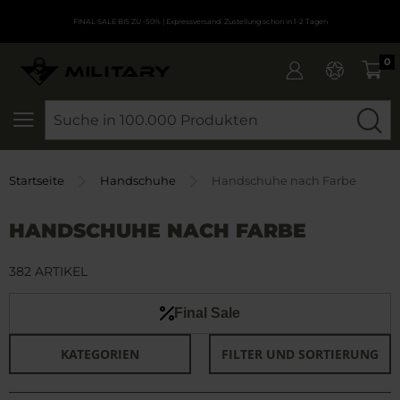
FINAL SALE BIS ZU -50%
| Expressversand. Zustellung schon in 1-2 Tagen
0
SEARCH
Startseite
Handschuhe
Handschuhe nach Farbe
HANDSCHUHE NACH FARBE
382 ARTIKEL
Final Sale
KATEGORIEN
FILTER UND SORTIERUNG