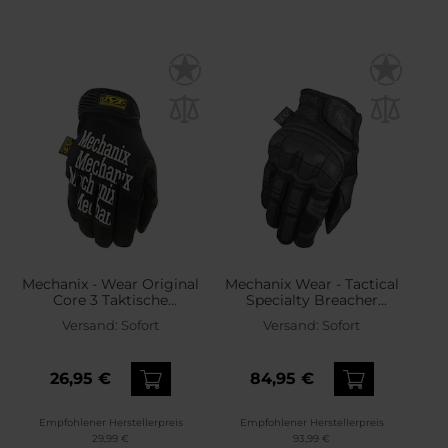
Mechanix - Wear Original
Mechanix Wear - Tactical
Core 3 Taktische
Specialty Breacher
Handschuhe - Black
Covert - Taktische
Versand:
Sofort
Versand:
Sofort
Handschuhe
26,95 €
84,95 €
Empfohlener Herstellerpreis
Empfohlener Herstellerpreis
29,99 €
93,99 €