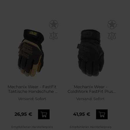
Mechanix Wear - FastFit
Mechanix Wear -
Taktische Handschuhe -
ColdWork FastFit Plus
Leather
Tactical - Taktische
Versand:
Sofort
Versand:
Sofort
Handschuhe - Covert
26,95 €
41,95 €
Empfohlener Herstellerpreis
Empfohlener Herstellerpreis