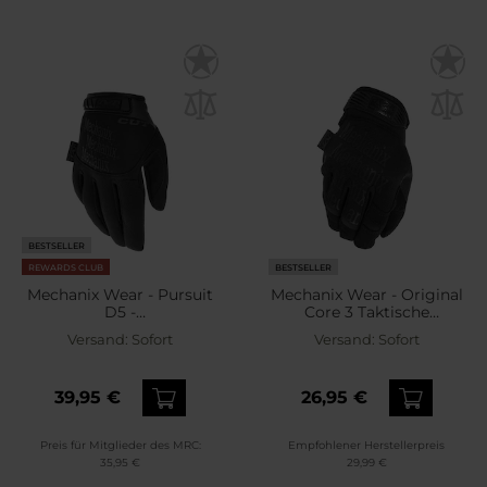
BESTSELLER
REWARDS CLUB
BESTSELLER
Mechanix Wear - Pursuit
Mechanix Wear - Original
D5 -
Core 3 Taktische
Schnittschutzhandschuh
Handschuhe - Covert
Versand:
Sofort
Versand:
Sofort
e - Black
39,95 €
26,95 €
Preis für Mitglieder des MRC:
Empfohlener Herstellerpreis
35,95 €
29,99 €