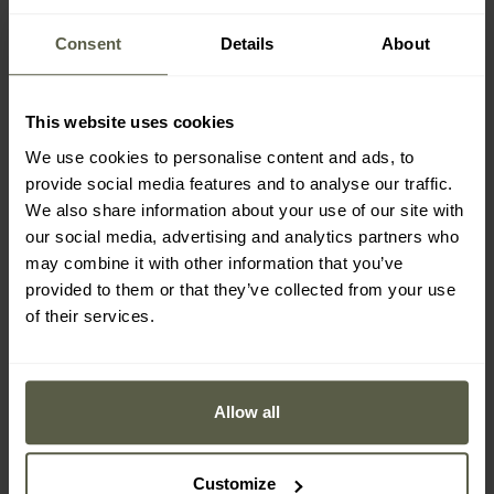
Consent
Details
About
This website uses cookies
We use cookies to personalise content and ads, to
provide social media features and to analyse our traffic.
We also share information about your use of our site with
our social media, advertising and analytics partners who
may combine it with other information that you’ve
provided to them or that they’ve collected from your use
of their services.
Mechanix Wear - M-Pact
Mechanix Wear - M-Pact
Core 3 Taktische
0,5 mm Covert Taktische
Handschuhe - Olive Drab
Handschuhe
Versand:
Sofort
Versand:
Sofort
Allow all
39,95 €
43,95 €
Empfohlener Herstellerpreis
Empfohlener Herstellerpreis
Customize
43,99 €
47,99 €