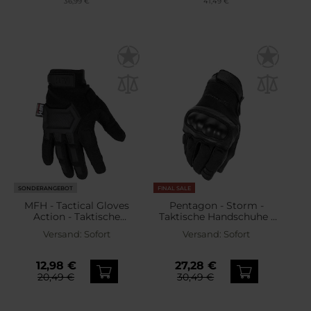
36,99 €
41,49 €
SONDERANGEBOT
FINAL SALE
MFH - Tactical Gloves
Pentagon - Storm -
Action - Taktische
Taktische Handschuhe -
Handschuhe - Black
Black
Versand:
Sofort
Versand:
Sofort
12,98 €
27,28 €
20,49 €
30,49 €