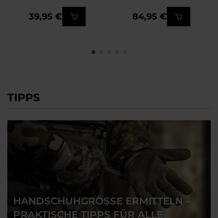
39,95 €
84,95 €
TIPPS
HANDSCHUHGRÖSSE ERMITTELN - P
RAKTISCHE TIPPS FÜR ALLE