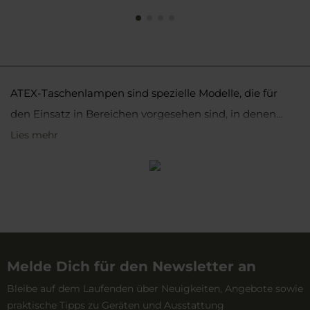
ATEX-Taschenlampen sind spezielle Modelle, die für
den Einsatz in Bereichen vorgesehen sind, in denen
Explosionsgefahr durch Gase, Dämpfe oder Stäube
Lies mehr
besteht. Diese Taschenlampen sind in Branchen wie der
chemischen, petrochemischen, Bergbauindustrie oder
bei Rettungsdiensten unverzichtbar. Im Angebot von
MILITARY sind ATEX-Stirnlampen sowie Handmodelle
erhältlich. Wir bieten Produkte von Herstellern wie Peli,
Nighsearcher, Mactronic oder Ledlenser an. Alle diese
Melde Dich für den Newsletter an
Taschenlampen zeichnen sich durch hohe
Bleibe auf dem Laufenden über Neuigkeiten, Angebote sowie
Widerstandsfähigkeit aus, und viele von ihnen bieten
praktische Tipps zu Geräten und Ausstattung