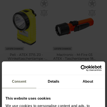
LETZTE CHANCE
LETZTE CHANCE
Peli - ATEX 3715 Z0 -
Mactronic - M-Fire 03
Winkeltaschenlampe -
ATEX - Taschenlampe 180
Yellow - 189 Lumen
Lumen
Versand:
Sofort
Versand:
Sofort
217,18 €
53,52 €
Consent
Details
About
Empfohlener Herstellerpreis
Empfohlener Herstellerpreis
264,99 €
61,99 €
This website uses cookies
We use cookies to personalise content and ads, to