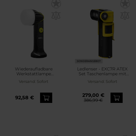
SONDERANGEBOT
Wiederaufladbare
Ledlenser - EXC7R ATEX
Werkstattlampe
Set Taschenlampe mit
Mactronic Roundbeam
Ladestation - 400 Lumen
Versand:
Sofort
Versand:
Sofort
mit Powerbank-Funktion
- 1000 Lumen
279,00 €
92,58 €
386,99 €