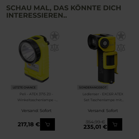
SCHAU MAL, DAS KÖNNTE DICH
INTERESSIEREN..
LETZTE CHANCE
SONDERANGEBOT
Peli - ATEX 3715 Z0 -
Ledlenser - EXC6R ATEX
Winkeltaschenlampe -
Set Taschenlampe mit
Yellow - 189 Lumen
Ladestation - 300 Lumen
Versand: Sofort
Versand: Sofort
354,99 €
217,18 €
235,01 €