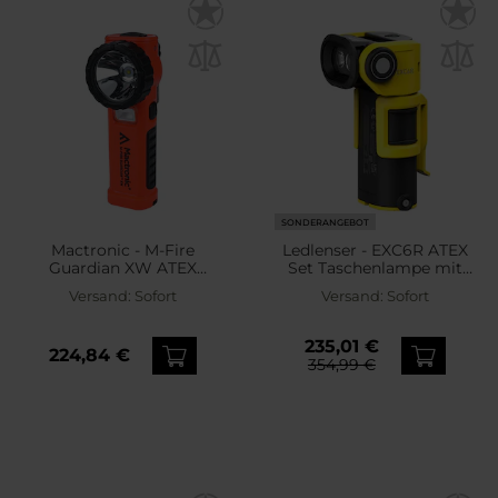
SONDERANGEBOT
Mactronic - M-Fire
Ledlenser - EXC6R ATEX
Guardian XW ATEX
Set Taschenlampe mit
Winkeltaschenlampe -
Ladestation - 300 Lumen
Versand:
Sofort
Versand:
Sofort
240 Lumen
235,01 €
224,84 €
354,99 €