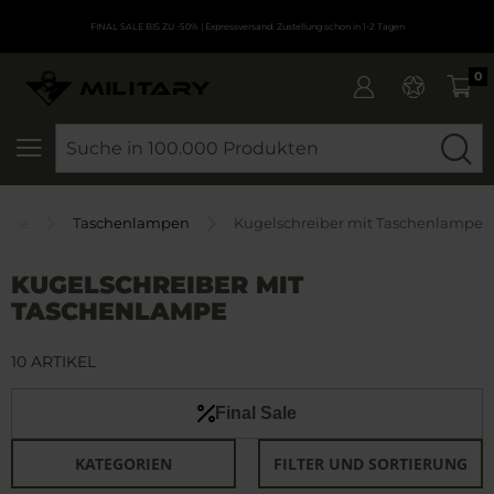
FINAL SALE BIS ZU -50%
| Expressversand. Zustellung schon in 1-2 Tagen
0
SEARCH
seite
Taschenlampen
Kugelschreiber mit Taschenlampe
KUGELSCHREIBER MIT
TASCHENLAMPE
10 ARTIKEL
Final Sale
KATEGORIEN
FILTER UND SORTIERUNG