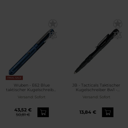
FINAL SALE
Wuben - E62 Blue
JB - Tacticals Taktischer
taktischer Kugelschreiber
Kugelschreiber 8w1 -
mit Taschenlampe - 130
Black
Versand:
Sofort
Versand:
Sofort
Lumen
43,52 €
13,84 €
50,81 €