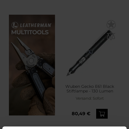
Wuben Gecko E61 Black
Stiftlampe - 130 Lumen
Versand:
Sofort
80,49 €