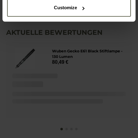
Customize
AKTUELLE BEWERTUNGEN
Wuben Gecko E61 Black Stiftlampe -
130 Lumen
80,49 €