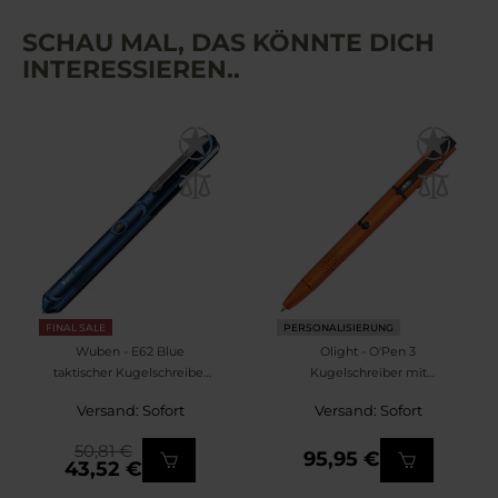
SCHAU MAL, DAS KÖNNTE DICH
INTERESSIEREN..
FINAL SALE
PERSONALISIERUNG
Wuben - E62 Blue
Olight - O'Pen 3
taktischer Kugelschreiber
Kugelschreiber mit
mit Taschenlampe - 130
Taschenlampe Orange -
Versand: Sofort
Versand: Sofort
Lumen
120 Lumen
50,81 €
95,95 €
43,52 €