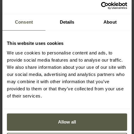
Consent
Details
About
This website uses cookies
We use cookies to personalise content and ads, to
provide social media features and to analyse our traffic.
We also share information about your use of our site with
our social media, advertising and analytics partners who
may combine it with other information that you’ve
provided to them or that they’ve collected from your use
M-Tac - TP-93 Taktischer
Kugelschreiber - Black
of their services.
Versand:
Sofort
18,44 €
Allow all