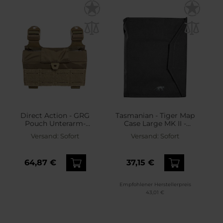
Direct Action - GRG
Tasmanian - Tiger Map
Pouch Unterarm-
Case Large MK II -
Kartentasche - Coyote
Kartentasche - Black
Versand:
Sofort
Versand:
Sofort
Brown
64,87 €
37,15 €
Empfohlener Herstellerpreis
43,01 €