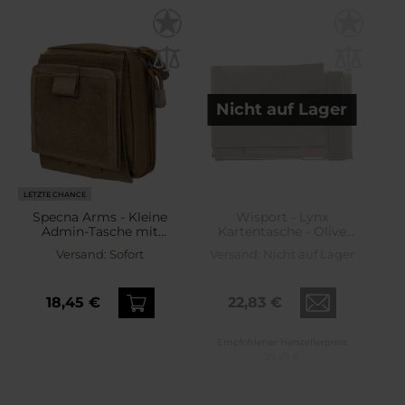
Nicht auf Lager
LETZTE CHANCE
Specna Arms - Kleine
Wisport - Lynx
Admin-Tasche mit
Kartentasche - Olive
Kartentasche - Tan
Green
Versand:
Sofort
Versand:
Nicht auf Lager
18,45 €
22,83 €
Empfohlener Herstellerpreis
25,49 €