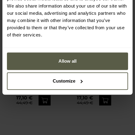
We also share information about your use of our site with
our social media, advertising and analytics partners who
may combine it with other information that you’ve
provided to them or that they’ve collected from your use
of their services.
SALE
SALE
Allow all
LETZTE CHANCE
LETZTE CHANCE
Helikon-Tex -
Helikon-Tex -
Kartentasche - Tiger
Kartentasche - Desert
Customize
Stripe
Night Camo
Versand:
Sofort
Versand:
Sofort
17,10 €
17,10 €
44,49 €
44,49 €