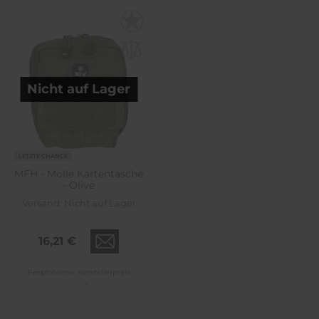
Nicht auf Lager
LETZTE CHANCE
MFH - Molle Kartentasche
- Olive
Versand:
Nicht auf Lager
16,21 €
Empfohlener Herstellerpreis
21,15 €