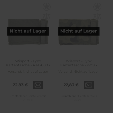
Nicht auf Lager
Nicht auf Lager
Wisport - Lynx
Wisport - Lynx
Kartentasche - RAL-6003
Kartentasche - wz.93
Pantera PL Woodland
Versand:
Nicht auf Lager
Versand:
Nicht auf Lager
22,83 €
22,83 €
Empfohlener Herstellerpreis
Empfohlener Herstellerpreis
25,49 €
25,49 €