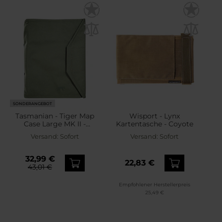
SONDERANGEBOT
Tasmanian - Tiger Map
Wisport - Lynx
Case Large MK II -
Kartentasche - Coyote
Kartentasche - Olive
Versand:
Sofort
Versand:
Sofort
32,99 €
22,83 €
43,01 €
Empfohlener Herstellerpreis
25,49 €