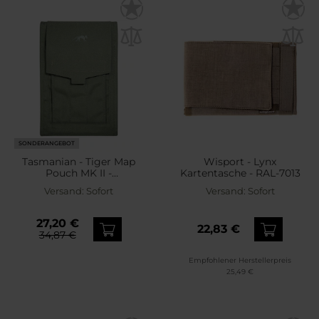
SONDERANGEBOT
Tasmanian - Tiger Map
Wisport - Lynx
Pouch MK II -
Kartentasche - RAL-7013
Kartentasche - Olive
Versand:
Sofort
Versand:
Sofort
27,20 €
22,83 €
34,87 €
Empfohlener Herstellerpreis
25,49 €