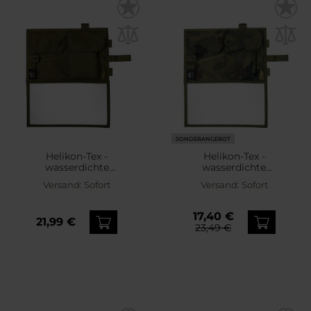
SONDERANGEBOT
Helikon-Tex -
Helikon-Tex -
wasserdichte
wasserdichte
Kartentasche - Olive
Kartentasche - wz.93
Versand:
Sofort
Versand:
Sofort
Green
Pantera PL Woodland
17,40 €
21,99 €
23,49 €