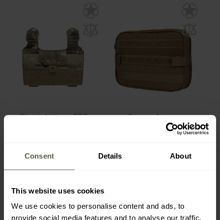
Direct Action - GRG
Specna Arms -
Pouch Unterarm-
Verwaltungspanel mit
Kartentasche - MultiCam
Kartentasche - Tan
Versand:
Sofort
Versand:
Sofort
Consent
Details
About
52,82 €
26,52 €
Empfohlener Herstellerpreis
This website uses cookies
64,99 €
We use cookies to personalise content and ads, to
provide social media features and to analyse our traffic.