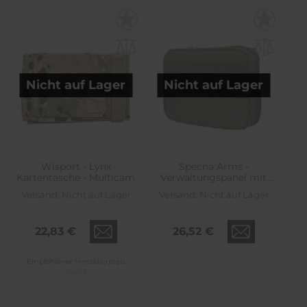
Nicht auf Lager
Nicht auf Lager
Wisport - Lynx
Specna Arms -
Kartentasche - Multicam
Verwaltungspanel mit
Kartentasche - Olive
Versand:
Nicht auf Lager
Versand:
Nicht auf Lager
22,83 €
26,52 €
Empfohlener Herstellerpreis
25,49 €