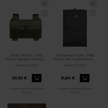
Direct Action - GRG
Tasmanian Tiger - Map
Pouch Ranger Unterarm-
Pouch MK II Kartentasche
Kartentasche - Ranger
- Black
Versand:
Sofort
Versand:
Sofort
Green
50,92 €
31,84 €
Empfohlener Herstellerpreis
Empfohlener Herstellerpreis
62,99 €
34,87 €