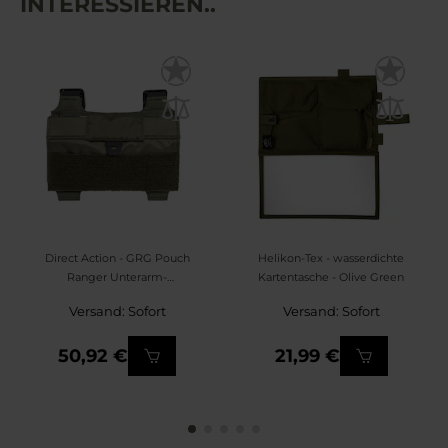
INTERESSIEREN..
Direct Action - GRG Pouch
Helikon-Tex - wasserdichte
Ranger Unterarm-
Kartentasche - Olive Green
Kartentasche - Ranger
Versand: Sofort
Versand: Sofort
Green
50,92 €
21,99 €