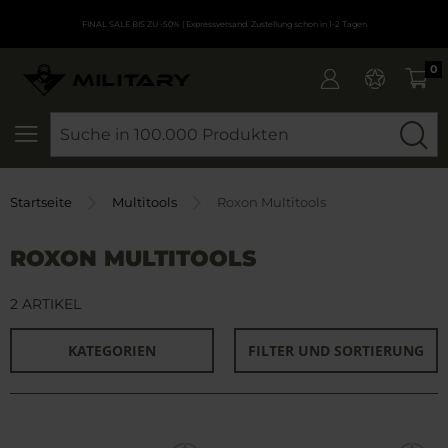
FINAL SALE BIS ZU -50%
| Expressversand. Zustellung schon in 1-2 Tagen
0
SEARCH
Startseite
Multitools
Roxon Multitools
ROXON MULTITOOLS
2 ARTIKEL
KATEGORIEN
FILTER UND SORTIERUNG