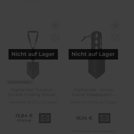
25,49 €
Nicht auf Lager
Nicht auf Lager
SONDERANGEBOT
Highlander Outdoor -
Highlander - Arrow
Double Folding Shovel -
Trowel Klappspaten -
Faltbare Spaten - Black
Black
Versand:
Nicht auf Lager
Versand:
Nicht auf Lager
13,84 €
16,14 €
17,99 €
Empfohlener Herstellerpreis