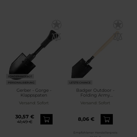
SONDERANGEBOT
PERSONALISIERUNG
LETZTE CHANCE
Gerber - Gorge -
Badger Outdoor -
Klappspaten
Folding Army
Entrenching Tool -
Versand:
Sofort
Versand:
Sofort
Klappspaten
30,57 €
8,06 €
41,49 €
Empfohlener Herstellerpreis