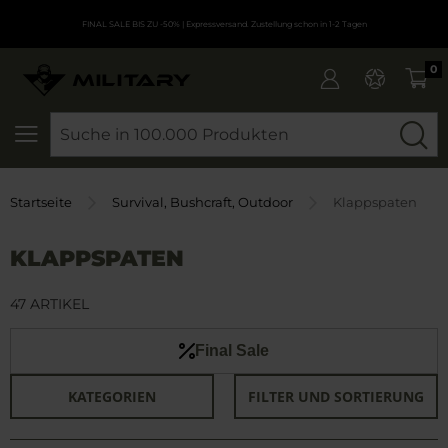
FINAL SALE BIS ZU -50%
| Expressversand. Zustellung schon in 1-2 Tagen
0
SEARCH
Startseite
Survival, Bushcraft, Outdoor
Klappspaten
KLAPPSPATEN
47 ARTIKEL
Final Sale
KATEGORIEN
FILTER UND SORTIERUNG