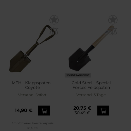
SONDERANGEBOT
MFH - Klappspaten -
Cold Steel - Special
Coyote
Forces Feldspaten
Versand:
Sofort
Versand:
3 Tage
20,75 €
14,90 €
30,49 €
Empfohlener Herstellerpreis
18,49 €