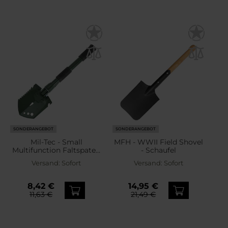
SONDERANGEBOT
SONDERANGEBOT
Mil-Tec - Small
MFH - WWII Field Shovel
Multifunction Faltspaten
- Schaufel
- OD Green
Versand:
Sofort
Versand:
Sofort
8,42 €
14,95 €
11,63 €
21,49 €