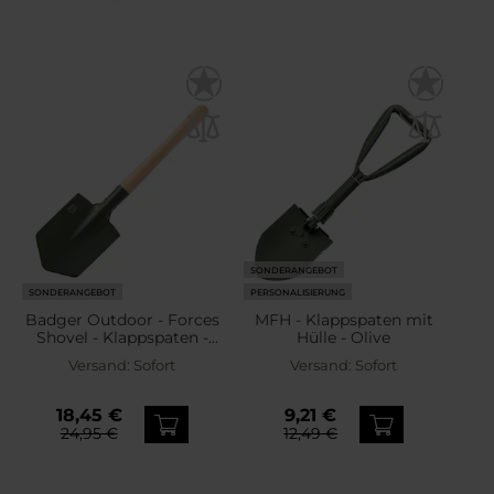
SONDERANGEBOT
SONDERANGEBOT
PERSONALISIERUNG
Badger Outdoor - Forces
MFH - Klappspaten mit
Shovel - Klappspaten -
Hülle - Olive
Olive
Versand:
Sofort
Versand:
Sofort
18,45 €
9,21 €
24,95 €
12,49 €