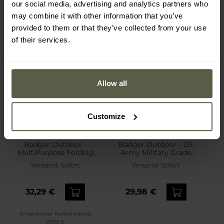
our social media, advertising and analytics partners who
may combine it with other information that you’ve
provided to them or that they’ve collected from your use
of their services.
Allow all
Customize
PERSONALISIERUNG
Badger Outdoor -
Badger Outdoor - US
MultiPurpose Folding
Army Military Grade
Survival - Klappspaten
Entrenching Tool -
Versand:
Sofort
Versand:
Sofort
Klappspaten - Olive
32,29 €
29,98 €
Empfohlener Herstellerpreis
39,95 €