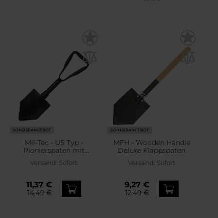
SONDERANGEBOT
SONDERANGEBOT
Mil-Tec - US Typ -
MFH - Wooden Handle
Pionierspaten mit
Deluxe Klappspaten
Schutzhülle
Versand:
Sofort
Versand:
Sofort
11,37 €
9,27 €
14,49 €
12,49 €