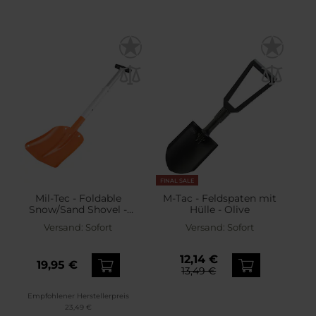
FINAL SALE
Mil-Tec - Foldable
M-Tac - Feldspaten mit
Snow/Sand Shovel -
Hülle - Olive
Klappbare Schnee- und
Versand:
Sofort
Versand:
Sofort
Sandschaufel mit Tasche
12,14 €
19,95 €
13,49 €
Empfohlener Herstellerpreis
23,49 €