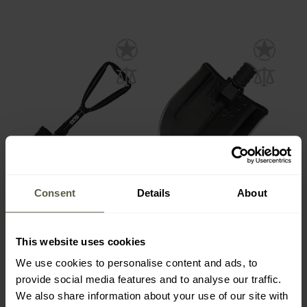
Consent
Details
About
SOG - Entrenching Tool
ESP Feldspaten für
Klappspaten - Black
Teleskopschlagstock
Versand:
3 Tage
Versand:
Sofort
This website uses cookies
32,29 €
43,81 €
We use cookies to personalise content and ads, to
provide social media features and to analyse our traffic.
We also share information about your use of our site with