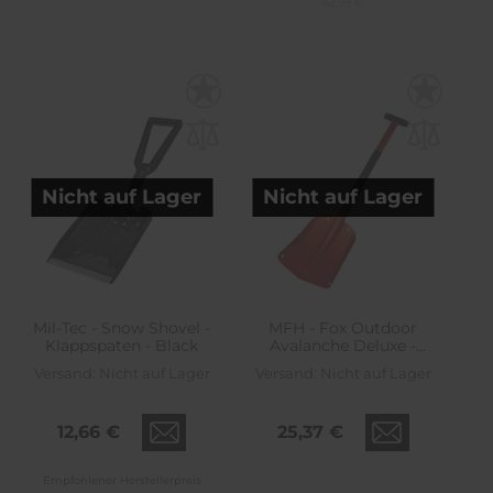
62,99 €
Nicht auf Lager
Nicht auf Lager
Mil-Tec - Snow Shovel -
MFH - Fox Outdoor
Klappspaten - Black
Avalanche Deluxe -
Klappspaten
Versand:
Nicht auf Lager
Versand:
Nicht auf Lager
12,66 €
25,37 €
Empfohlener Herstellerpreis