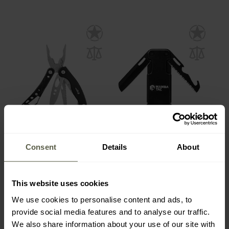
SALE
SONDERANGEBOT
PERSONALISIERUNG
PERSONALISIERUNG
LETZTE CHANCE
Mamba Tac - Smart
Mamba - Tac Ambi
Consent
Details
About
Multitool 11in1 - Black
Multitool 14 in 1 - Black
Versand:
Sofort
Versand:
Sofort
This website uses cookies
13,19 €
13,19 €
23,23 €
23,23 €
We use cookies to personalise content and ads, to
provide social media features and to analyse our traffic.
We also share information about your use of our site with