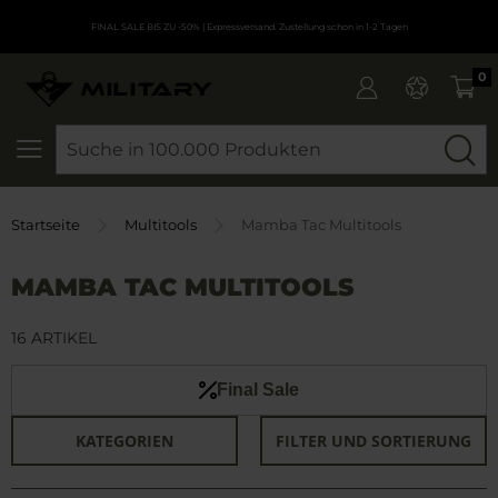
FINAL SALE BIS ZU -50%
| Expressversand. Zustellung schon in 1-2 Tagen
0
SEARCH
Startseite
Multitools
Mamba Tac Multitools
MAMBA TAC MULTITOOLS
16 ARTIKEL
Final Sale
KATEGORIEN
FILTER UND SORTIERUNG