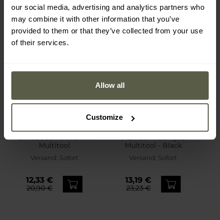
our social media, advertising and analytics partners who
may combine it with other information that you’ve
provided to them or that they’ve collected from your use
of their services.
Allow all
SALE
SALE
PERSONALISIERUNG
PERSONALISIERUNG
Customize
LETZTE CHANCE
LETZTE CHANCE
Mamba Tac - Clever 11in1
Mamba - Tac Agile
Multitool
Multitool - Black
Versand:
Sofort
Versand:
Sofort
12,33 €
13,19 €
20,90 €
23,23 €