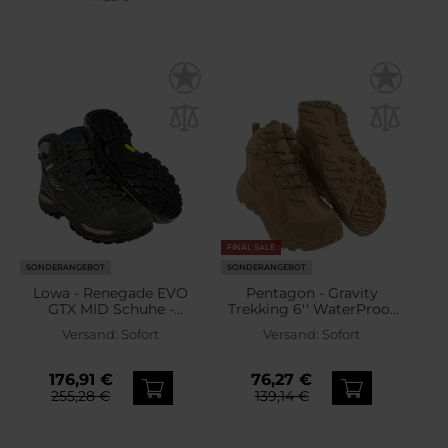
FINAL SALE
SONDERANGEBOT
SONDERANGEBOT
Lowa - Renegade EVO
Pentagon - Gravity
GTX MID Schuhe -
Trekking 6'' WaterProof
Olive/Navy
Schuhe - Coyote
Versand:
Sofort
Versand:
Sofort
176,91 €
76,27 €
255,28 €
139,14 €