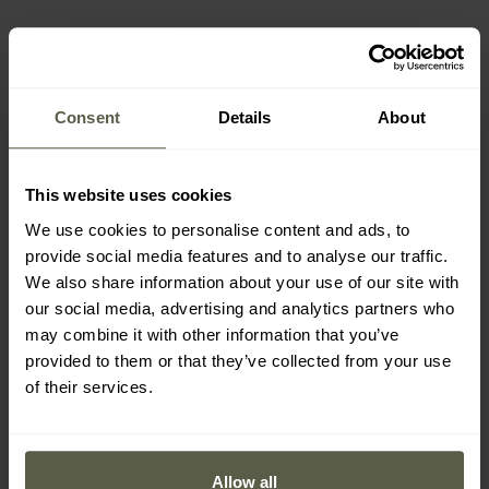
Consent
Details
About
This website uses cookies
We use cookies to personalise content and ads, to
provide social media features and to analyse our traffic.
FINAL SALE
We also share information about your use of our site with
SONDERANGEBOT
our social media, advertising and analytics partners who
Alpinus - Hydrotex
Pentagon - Achilles
Larouco Trekking Schuhe
Tactical XTR 6" Schuhe -
may combine it with other information that you’ve
- Black
Black
provided to them or that they’ve collected from your use
Versand:
Sofort
Versand:
Sofort
of their services.
90,05 €
76,34 €
127,99 €
Empfohlener Herstellerpreis
Allow all
87,99 €