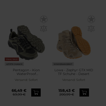
FINAL SALE
LETZTE CHANCE
SONDERANGEBOT
Pentagon - Kion
Lowa - Zephyr GTX MID
WaterProof
TF Schuhe - Desert
Trekkingschuhe - Tactical
Versand:
Sofort
Versand:
Sofort
66,49 €
158,43 €
69,99 €
200,99 €