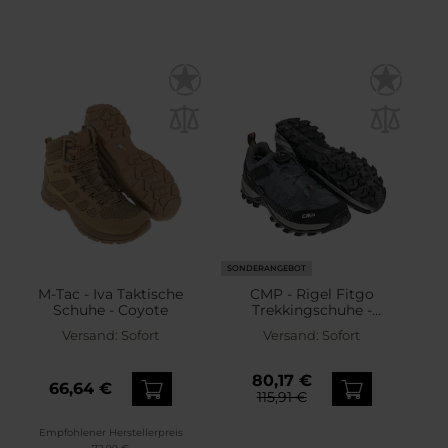
SONDERANGEBOT
M-Tac - Iva Taktische
CMP - Rigel Fitgo
Schuhe - Coyote
Trekkingschuhe -
Antracite/Arabica
Versand:
Sofort
Versand:
Sofort
80,17 €
66,64 €
115,91 €
Empfohlener Herstellerpreis