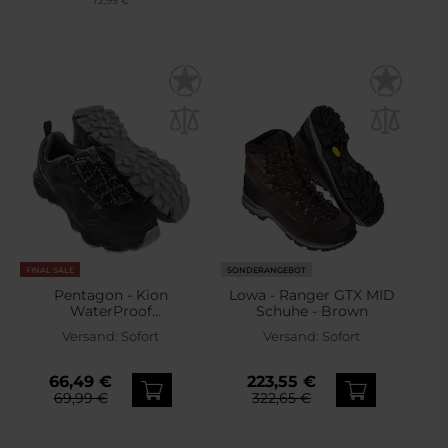
72,99 €
FINAL SALE
SONDERANGEBOT
Pentagon - Kion
Lowa - Ranger GTX MID
WaterProof
Schuhe - Brown
Trekkingschuhe - Stealth
Versand:
Sofort
Versand:
Sofort
Black
66,49 €
223,55 €
69,99 €
322,65 €