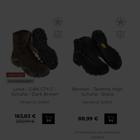
FINAL SALE
SONDERANGEBOT
Lowa - Z-8N GTX C -
Bennon - Terenno High
Schuhe - Dark Brown
Schuhe - Black
Versand:
Sofort
Versand:
Sofort
183,83 €
88,99 €
232,99 €
Empfohlener Herstellerpreis
106,99 €