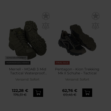
SONDERANGEBOT
MÄNNERGESCHENKE
FINAL SALE
Merrell - MOAB 3 Mid
Pentagon - Kion Trekking
Tactical Waterproof
Mk II Schuhe - Tactical
Schuhe - Dark Olive
Versand:
Sofort
Versand:
Sofort
122,28 €
62,76 €
176,31 €
69,45 €