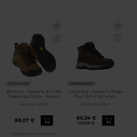
LETZTE CHANCE
SONDERANGEBOT
Bennon - Terenno 2.0 Mid
Columbia - Newton Ridge
Trekkingschuhe - Brown
Plus WP II Schuhe -
Cordovan/Squash
Versand:
Sofort
Versand:
Sofort
80,34 €
88,07 €
122,88 €
Empfohlener Herstellerpreis