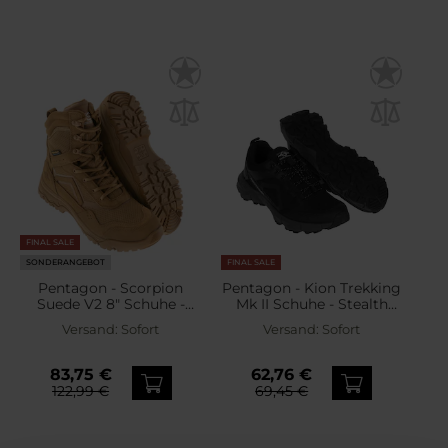
FINAL SALE
SONDERANGEBOT
FINAL SALE
Pentagon - Scorpion
Pentagon - Kion Trekking
Suede V2 8" Schuhe -
Mk II Schuhe - Stealth
Coyote
Black
Versand:
Sofort
Versand:
Sofort
83,75 €
62,76 €
122,99 €
69,45 €