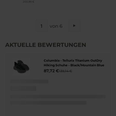
200,99 €
SEITE
von 6
Seite
Weiter
AKTUELLE BEWERTUNGEN
Columbia - Tellurix Titanium OutDry
Hiking Schuhe - Black/Mountain Blue
87,72 €
139,14 €