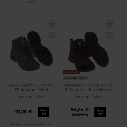
106,62 €
FINAL SALE
SONDERANGEBOT
Lowa - Zephyr GTX MID
Pentagon - Scorpion V2
TF Schuhe - Wolf
6" Schuhe - Terra Brown
Versand:
Sofort
Versand:
Sofort
94,24 €
161,28 €
130,99 €
Empfohlener Herstellerpreis