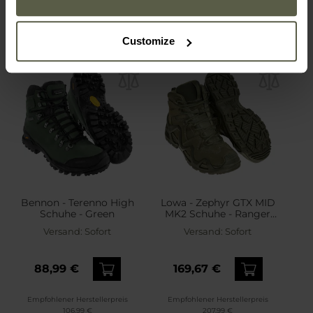
Customize
Bennon - Terenno High
Lowa - Zephyr GTX MID
Schuhe - Green
MK2 Schuhe - Ranger
Green
Versand:
Sofort
Versand:
Sofort
88,99 €
169,67 €
Empfohlener Herstellerpreis
Empfohlener Herstellerpreis
106,99 €
207,99 €