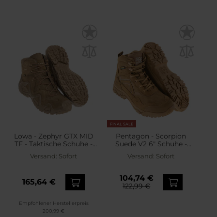
FINAL SALE
Lowa - Zephyr GTX MID
Pentagon - Scorpion
TF - Taktische Schuhe -
Suede V2 6" Schuhe -
Coyote OP
Coyote
Versand:
Sofort
Versand:
Sofort
104,74 €
165,64 €
122,99 €
Empfohlener Herstellerpreis
200,99 €