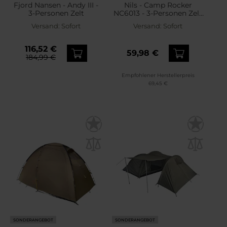
Fjord Nansen - Andy III -
Nils - Camp Rocker
3-Personen Zelt
NC6013 - 3-Personen Zelt
- Grün
Versand:
Sofort
Versand:
Sofort
116,52 €
59,98 €
184,99 €
Empfohlener Herstellerpreis
69,45 €
SONDERANGEBOT
SONDERANGEBOT