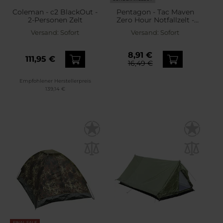
Coleman - c2 BlackOut -
Pentagon - Tac Maven
2-Personen Zelt
Zero Hour Notfallzelt -
Olive Green
Versand:
Sofort
Versand:
Sofort
8,91 €
111,95 €
16,49 €
Empfohlener Herstellerpreis
139,14 €
FINAL SALE