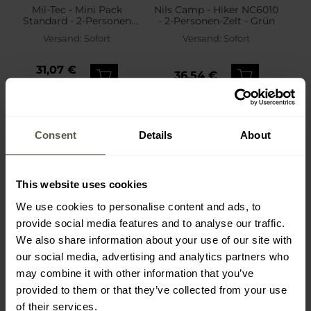
Mil-Tec - Mini Pack
Nils Camp - Hiker NC6010
Standard - 2-Personen
- 2-Personen-Zelt - Grün
Zelt - Flecktarn
Versand:
Sofort
Versand:
Sofort
31,07 €
36,54 €
44,49 €
Empfohlener Herstellerpreis
39,49 €
Consent
Details
About
This website uses cookies
We use cookies to personalise content and ads, to
provide social media features and to analyse our traffic.
We also share information about your use of our site with
our social media, advertising and analytics partners who
may combine it with other information that you’ve
provided to them or that they’ve collected from your use
FINAL SALE
FINAL SALE
SONDERANGEBOT
of their services.