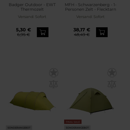
Badger Outdoor - EWT
MFH - Schwarzenberg - 1-
Thermozelt
Personen Zelt - Flecktarn
Versand:
Sofort
Versand:
Sofort
5,30 €
38,17 €
6,95 €
48,49 €
FINAL SALE
SONDERANGEBOT
SONDERANGEBOT