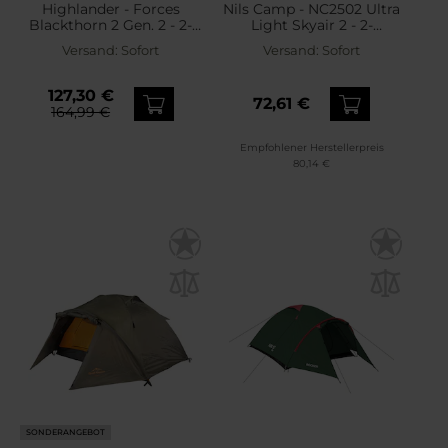
Highlander - Forces
Nils Camp - NC2502 Ultra
Blackthorn 2 Gen. 2 - 2-
Light Skyair 2 - 2-
Personen Zelt - Arid MC
Personen Zelt - Blau
Versand:
Sofort
Versand:
Sofort
Camo
127,30 €
72,61 €
164,99 €
Empfohlener Herstellerpreis
80,14 €
SONDERANGEBOT