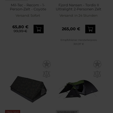
Mil-Tec - Recom - 1-
Fjord Nansen - Tordis II
Person-Zelt - Coyote
Ultralight 2-Personen Zelt
Versand:
Sofort
Versand:
in 24 Stunden
65,80 €
265,00 €
99,99 €
Empfohlener Herstellerpreis
301,97 €
FINAL SALE
SONDERANGEBOT