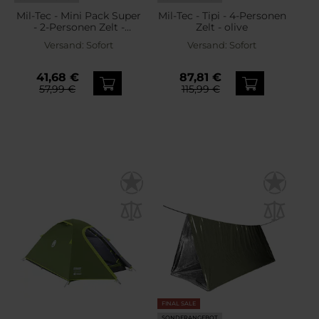
Mil-Tec - Mini Pack Super
Mil-Tec - Tipi - 4-Personen
- 2-Personen Zelt -
Zelt - olive
Flecktarn
Versand:
Sofort
Versand:
Sofort
41,68 €
87,81 €
57,99 €
115,99 €
FINAL SALE
SONDERANGEBOT