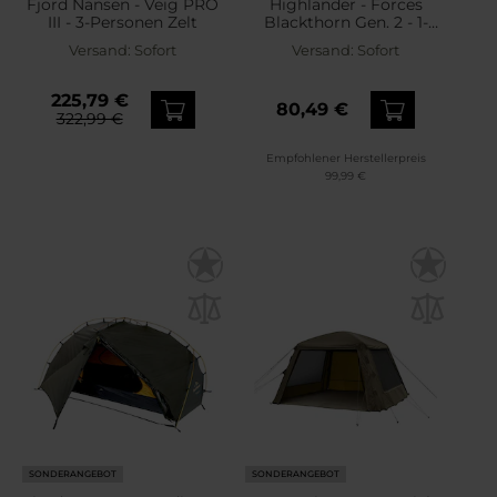
Fjord Nansen - Veig PRO
Highlander - Forces
III - 3-Personen Zelt
Blackthorn Gen. 2 - 1-
Personen Zelt - Arid MC
Versand:
Sofort
Versand:
Sofort
Camo
225,79 €
80,49 €
322,99 €
Empfohlener Herstellerpreis
99,99 €
SONDERANGEBOT
SONDERANGEBOT