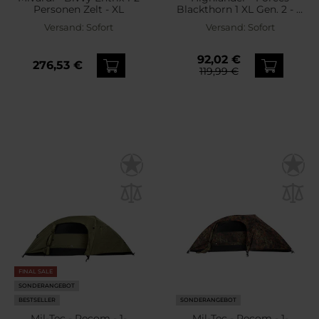
Personen Zelt - XL
Blackthorn 1 XL Gen. 2 - 1-
Personen Zelt - Arid MC
Versand:
Sofort
Versand:
Sofort
Camo
92,02 €
276,53 €
119,99 €
FINAL SALE
SONDERANGEBOT
BESTSELLER
SONDERANGEBOT
Mil-Tec - Recom - 1-
Mil-Tec - Recom - 1-