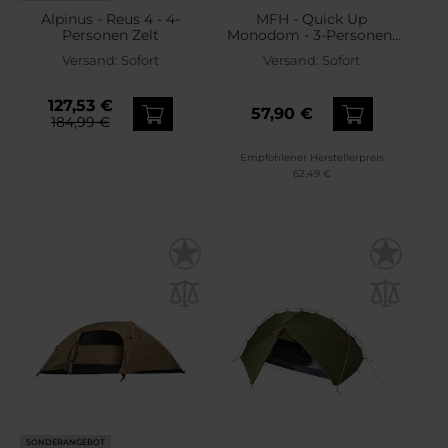
Alpinus - Reus 4 - 4-
MFH - Quick Up
Personen Zelt
Monodom - 3-Personen-
Zelt - Olive
Versand:
Sofort
Versand:
Sofort
127,53 €
57,90 €
184,99 €
Empfohlener Herstellerpreis
62,49 €
SONDERANGEBOT