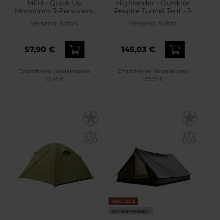
MFH - Quick Up
Highlander - Outdoor
Monodom 3-Personen-
Respite Tunnel Tent - 1-
Zelt - Flecktarn
Personen Zelt - Pine
Versand:
Sofort
Versand:
Sofort
Green
57,90 €
145,03 €
Empfohlener Herstellerpreis
Empfohlener Herstellerpreis
62,49 €
159,99 €
FINAL SALE
SONDERANGEBOT