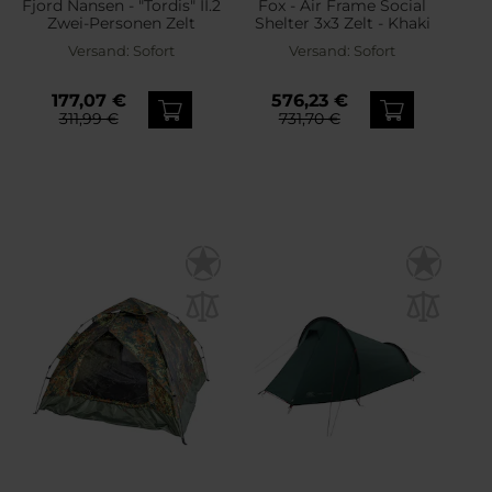
Fjord Nansen - "Tordis" II.2
Fox - Air Frame Social
Zwei-Personen Zelt
Shelter 3x3 Zelt - Khaki
Versand:
Sofort
Versand:
Sofort
177,07 €
576,23 €
311,99 €
731,70 €