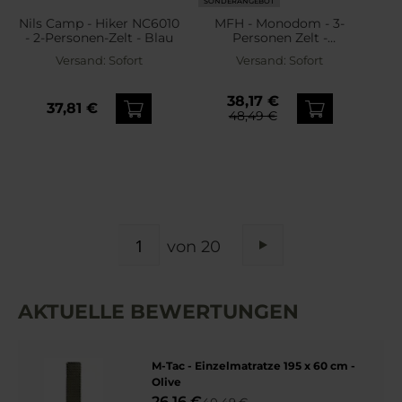
SONDERANGEBOT
Nils Camp - Hiker NC6010
MFH - Monodom - 3-
- 2-Personen-Zelt - Blau
Personen Zelt -
Woodland
Versand:
Sofort
Versand:
Sofort
38,17 €
37,81 €
48,49 €
SEITE
von 20
Seite
Weiter
AKTUELLE BEWERTUNGEN
M-Tac - Einzelmatratze 195 x 60 cm -
Olive
26,16 €
40,49 €