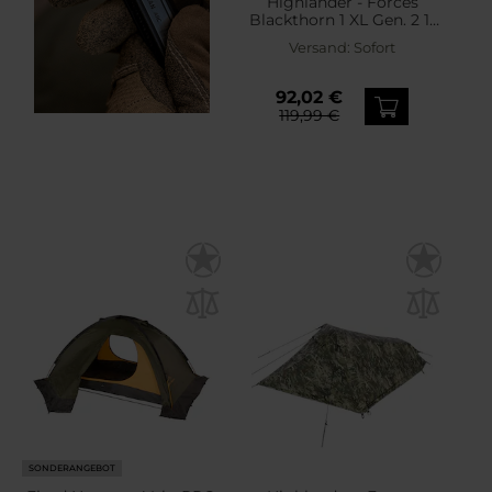
Highlander - Forces
Blackthorn 1 XL Gen. 2 1-
Personen Zelt - Scarab
Versand:
Sofort
Green
92,02 €
119,99 €
SONDERANGEBOT