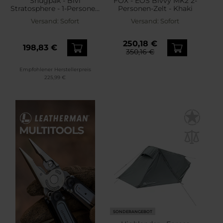
Snugpak - Bivi
FOX - EOS Bivvy MK2 2-
Stratosphere - 1-Personen
Personen-Zelt - Khaki
Zelt - Olive
Versand:
Sofort
Versand:
Sofort
250,18 €
198,83 €
350,16 €
Empfohlener Herstellerpreis
225,99 €
SONDERANGEBOT