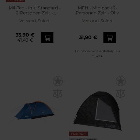
Mil-Tec - Iglu Standard -
MFH - Minipack 2-
2-Personen Zelt -
Personen-Zelt - Oliv
Flecktarn
Versand:
Sofort
Versand:
Sofort
33,90 €
31,90 €
41,49 €
Empfohlener Herstellerpreis
39,49 €
FINAL SALE