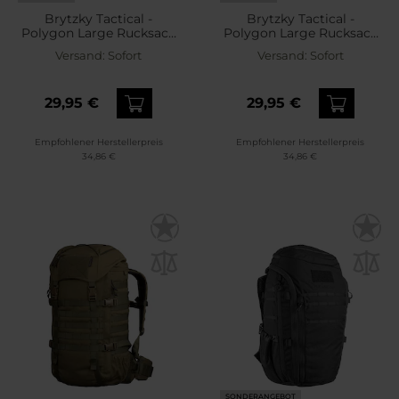
Brytzky Tactical -
Brytzky Tactical -
Polygon Large Rucksack
Polygon Large Rucksack
36 l - Black
36 l - Olive
Versand:
Sofort
Versand:
Sofort
29,95 €
29,95 €
Empfohlener Herstellerpreis
Empfohlener Herstellerpreis
34,86 €
34,86 €
SONDERANGEBOT