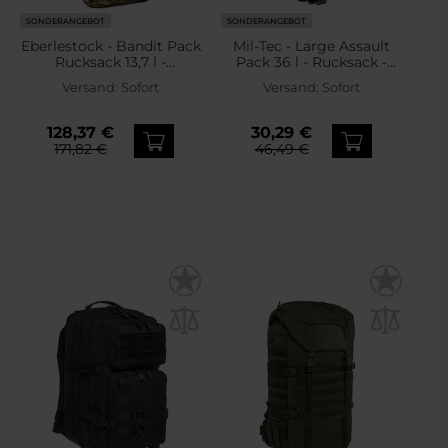
SONDERANGEBOT
SONDERANGEBOT
Eberlestock - Bandit Pack
Mil-Tec - Large Assault
Rucksack 13,7 l -
Pack 36 l - Rucksack -
MultiCam
Dark Blue
Versand:
Sofort
Versand:
Sofort
128,37 €
30,29 €
171,82 €
46,49 €