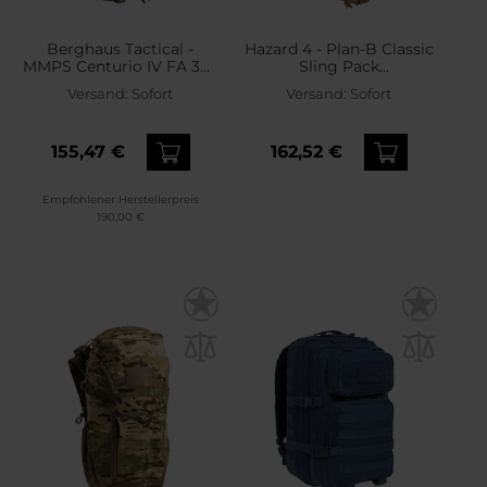
Berghaus Tactical -
Hazard 4 - Plan-B Classic
MMPS Centurio IV FA 30 l
Sling Pack
- Rucksack - Cedar
Schulterrucksack 11,8 l -
Versand:
Sofort
Versand:
Sofort
Coyote
155,47 €
162,52 €
Empfohlener Herstellerpreis
190,00 €