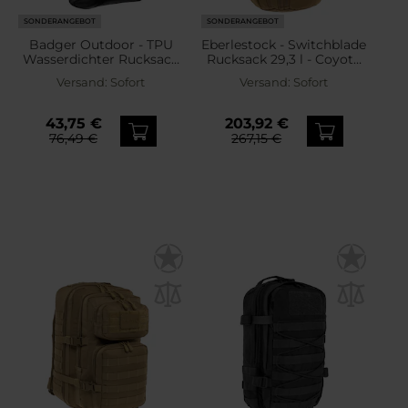
SONDERANGEBOT
SONDERANGEBOT
Badger Outdoor - TPU
Eberlestock - Switchblade
Wasserdichter Rucksack
Rucksack 29,3 l - Coyote
40 l - Military Green
Brown
Versand:
Sofort
Versand:
Sofort
43,75 €
203,92 €
76,49 €
267,15 €