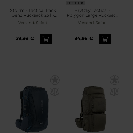
BESTSELLER
Stoirm - Tactical Pack
Brytzky Tactical -
Gen2 Rucksack 25 l -
Polygon Large Rucksack
Black
36 l - wz.93 Pantera PL
Versand:
Sofort
Versand:
Sofort
Woodland
129,99 €
34,95 €