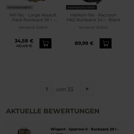
SONDERANGEBOT
MÄNNERGESCHENKE
Mil-Tec - Large Assault
Helikon-Tex - Raccoon
Pack Rucksack 36 l -
Mk2 Rucksack 24 l - Black
Coyote Brown
Versand:
Sofort
Versand:
Sofort
34,58 €
89,99 €
46,49 €
SEITE
von 33
Seite
Weiter
AKTUELLE BEWERTUNGEN
Wisport - Sparrow II - Rucksack 20 l -