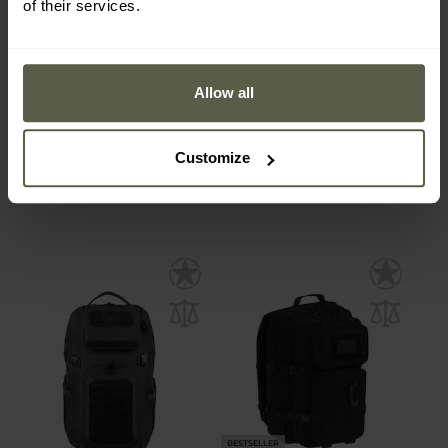
of their services.
SONDERANGEBOT
SONDERANGEBOT
Tasmanian Tiger - Base
Tasmanian Tiger -
Pack FO Rucksack 60 l -
Modular Medic Pack 38 l -
Olive
Erste-Hilfe Rucksack -
Versand:
Sofort
Versand:
Sofort
Black
Allow all
251,94 €
288,62 €
348,52 €
418,27 €
Customize
BESTSELLER