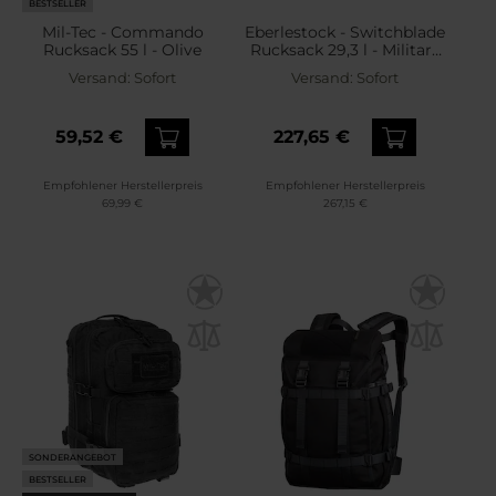
BESTSELLER
Mil-Tec - Commando
Eberlestock - Switchblade
Rucksack 55 l - Olive
Rucksack 29,3 l - Military
Green
Versand:
Sofort
Versand:
Sofort
59,52 €
227,65 €
Empfohlener Herstellerpreis
Empfohlener Herstellerpreis
69,99 €
267,15 €
SONDERANGEBOT
BESTSELLER