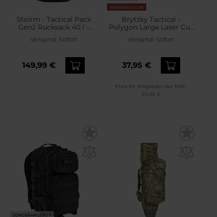
REWARDS CLUB
Stoirm - Tactical Pack
Brytzky Tactical -
Gen2 Rucksack 40 l -
Polygon Large Laser Cut
Black
Rucksack 36 l - Black
Versand:
Sofort
Versand:
Sofort
149,99 €
37,95 €
Preis für Mitglieder des MRC:
30,00 €
SONDERANGEBOT