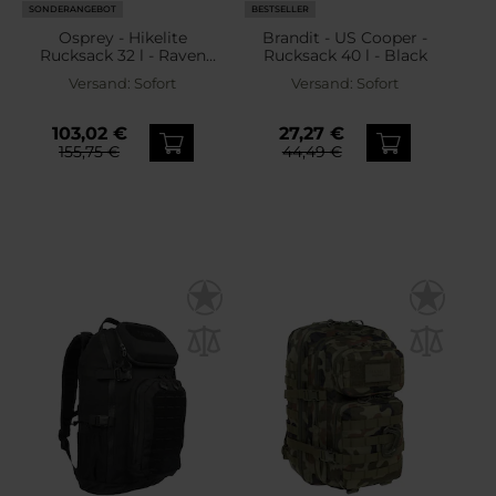
SONDERANGEBOT
BESTSELLER
Osprey - Hikelite
Brandit - US Cooper -
Rucksack 32 l - Raven
Rucksack 40 l - Black
Black
Versand:
Sofort
Versand:
Sofort
103,02 €
27,27 €
155,75 €
44,49 €