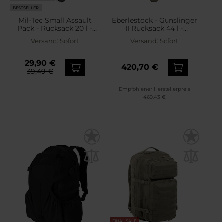
BESTSELLER
Mil-Tec Small Assault
Eberlestock - Gunslinger
Pack - Rucksack 20 l -
II Rucksack 44 l -
Schwarz
MultiCam
Versand:
Sofort
Versand:
Sofort
29,90 €
420,70 €
39,49 €
Empfohlener Herstellerpreis
469,43 €
FINAL SALE