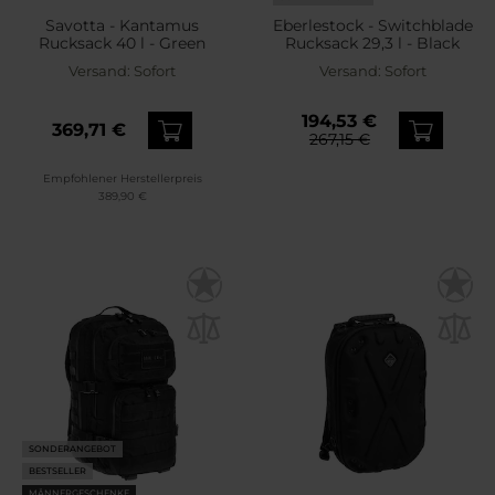
Savotta - Kantamus
Eberlestock - Switchblade
Rucksack 40 l - Green
Rucksack 29,3 l - Black
Versand:
Sofort
Versand:
Sofort
194,53 €
369,71 €
267,15 €
Empfohlener Herstellerpreis
389,90 €
SONDERANGEBOT
BESTSELLER
MÄNNERGESCHENKE