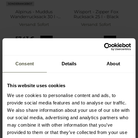
SONDERANGEBOT
Alpinus - Muddus
Wisport - Zipper Fox
Wanderrucksack 30 l -
Rucksack 25 l - Black
Sandgrün
Versand:
Sofort
Versand:
Sofort
57,43 €
150,00 €
76,99 €
Empfohlener Herstellerpreis
184,99 €
Consent
Details
About
This website uses cookies
We use cookies to personalise content and ads, to
provide social media features and to analyse our traffic.
We also share information about your use of our site with
our social media, advertising and analytics partners who
may combine it with other information that you’ve
provided to them or that they’ve collected from your use
FINAL SALE