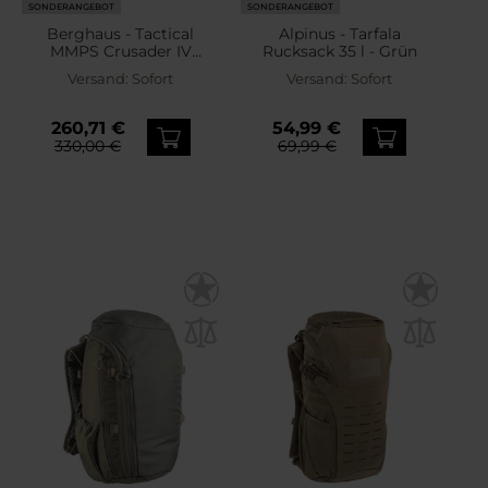
SONDERANGEBOT
SONDERANGEBOT
Berghaus - Tactical
Alpinus - Tarfala
MMPS Crusader IV
Rucksack 35 l - Grün
Rucksack 90 + 20 l -
Versand:
Sofort
Versand:
Sofort
Cedar
260,71 €
54,99 €
330,00 €
69,99 €