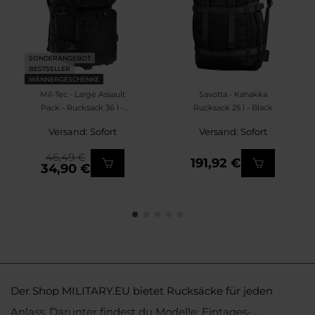
SONDERANGEBOT
BESTSELLER
MÄNNERGESCHENKE
Mil-Tec - Large Assault
Savotta - Kahakka
Pack - Rucksack 36 l -
Rucksack 25 l - Black
Black
Versand: Sofort
Versand: Sofort
46,49 €
191,92 €
34,90 €
Der Shop MILITARY.EU bietet Rucksäcke für jeden
Anlass. Darunter findest du Modelle: Eintages-,