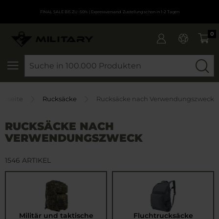
FINAL SALE BIS ZU -50%
| Expressversand. Zustellung schon in 1-2 Tagen
0
SEARCH
artseite
Rucksäcke
Rucksäcke nach Verwendungszweck
RUCKSÄCKE NACH
VERWENDUNGSZWECK
1546 ARTIKEL
Militär und taktische
Fluchtrucksäcke