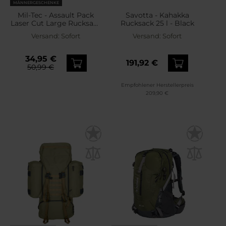
MÄNNERGESCHENKE
Mil-Tec - Assault Pack
Savotta - Kahakka
Laser Cut Large Rucksack
Rucksack 25 l - Black
36 l - Black
Versand:
Sofort
Versand:
Sofort
34,95 €
191,92 €
50,99 €
Empfohlener Herstellerpreis
209,90 €