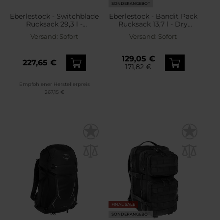
SONDERANGEBOT
Eberlestock - Switchblade
Eberlestock - Bandit Pack
Rucksack 29,3 l -
Rucksack 13,7 l - Dry
Green/Gray
Earth
Versand:
Sofort
Versand:
Sofort
129,05 €
227,65 €
171,82 €
Empfohlener Herstellerpreis
267,15 €
FINAL SALE
SONDERANGEBOT