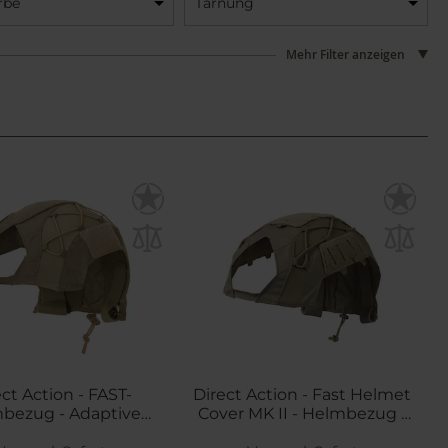
rbe
Tarnung
Mehr Filter anzeigen
ect Action - FAST-
Direct Action - Fast Helmet
bezug - Adaptive
Cover MK II - Helmbezug -
Green
Adaptive Green