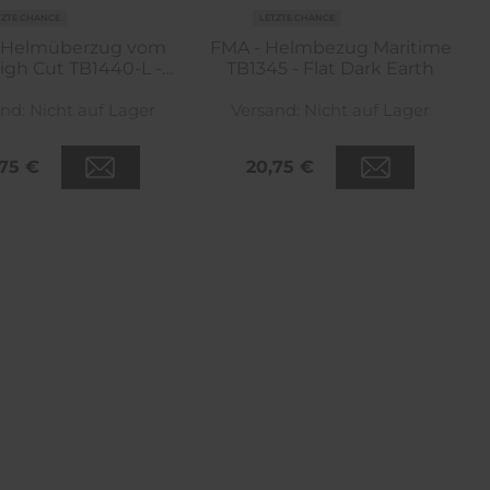
TZTE CHANCE
LETZTE CHANCE
 Helmüberzug vom
FMA - Helmbezug Maritime
igh Cut TB1440-L -
TB1345 - Flat Dark Earth
Arid MC Camo
and:
Nicht auf Lager
Versand:
Nicht auf Lager
,75 €
20,75 €