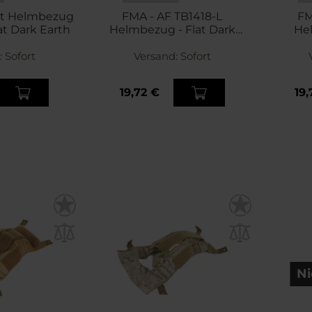
ut Helmbezug
FMA - AF TB1418-L
FM
at Dark Earth
Helmbezug - Flat Dark
He
Earth
:
Sofort
Versand:
Sofort
19,72 €
19,
Ni