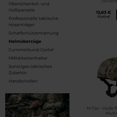
Versand
Oberschenkel- und
Hüftpaneele
13,83 €
17,49 €
Professionelle taktische
Hosenträger
Scharfschützentarnung
Helmüberzüge
Cummerbund-Gürtel
Militärkartenhalter
Sonstiges taktisches
Zubehör
Handschellen
M-Tac - Hülle 
Mult