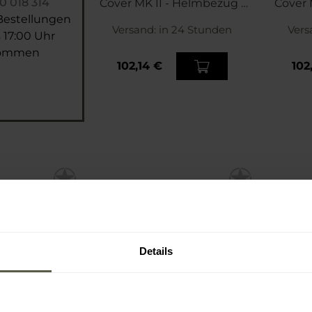
0 018 314
Cover MK II - Helmbezug -
Cover 
Black
Bestellungen
Versand:
in 24 Stunden
Vers
 17:00 Uhr
nommen
102,14 €
102
Details
LE