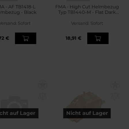
A - AF TB1418-L
FMA - High Cut Helmbezug
lmbezug - Black
Typ TB1440-M - Flat Dark
Earth
Versand:
Sofort
Versand:
Sofort
72 €
18,91 €
cht auf Lager
Nicht auf Lager