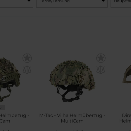
Farbe/Tarnung
Hauptfa
OT
 Helmbezug -
M-Tac - Vilha Helmüberzug -
Dir
iCam
MultiCam
Helm