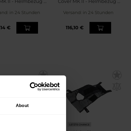
MK II - Helmbezug -
Cover MK II - Helmbezug -
Shadow Grey
MultiCam Tropic
and:
in 24 Stunden
Versand:
in 24 Stunden
,14 €
116,10 €
About
TZTE CHANCE
LETZTE CHANCE