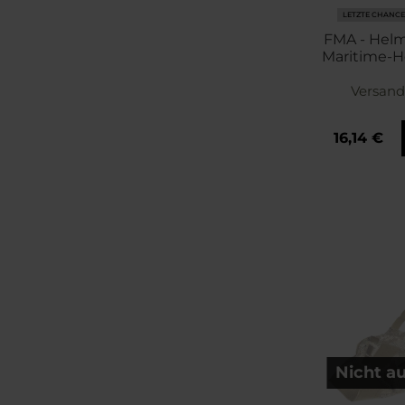
LETZTE CHANCE
FMA - Hel
Maritime-H
TB1445 - Fla
Versand
16,14 €
Nicht a