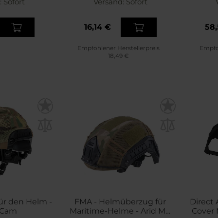
:
Sofort
Versand:
Sofort
16,14 €
58,
Empfohlener Herstellerpreis
Empfoh
18,49 €
für den Helm -
FMA - Helmüberzug für
Direct 
iCam
Maritime-Helme - Arid MC
Cover 