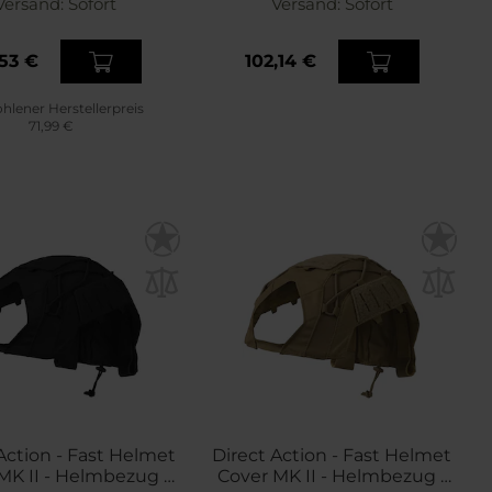
Versand:
Sofort
Versand:
Sofort
53 €
102,14 €
lener Herstellerpreis
71,99 €
Action - Fast Helmet
Direct Action - Fast Helmet
MK II - Helmbezug -
Cover MK II - Helmbezug -