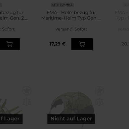
LETZTE CHANCE
LE
mbezug für
FMA - Helmbezug für
FMA -
elm Gen. 2
Maritime-Helm Typ Gen. 2
Typ H
t Dark Earth
TB1445 - Arid MC Camo
:
Sofort
Versand:
Sofort
Vers
17,29 €
20
uf Lager
Nicht auf Lager