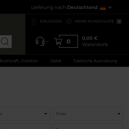
Lieferung nach
Deutschland
EINLOGGEN
MEINE WUNSCHLISTE
0
0,00 €
0
Warenkorb
 Bushcraft, Outdoor
Optik
Taktische Ausrüstung
er
Preis