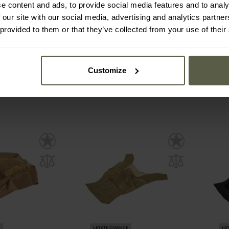
- Fast Helmet
Maskpol - LHO-01
FMA -
e content and ads, to provide social media features and to analy
 Helmbezug -
Helmbezug für leichten
Typ H
 our site with our social media, advertising and analytics partn
 Green
ballistischen Helm - Ranger
 provided to them or that they’ve collected from your use of their
:
Sofort
Versand:
Green
Sofort
41,50 €
20,
Customize
LETZTE CHANCE
LE