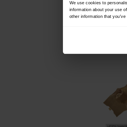
Direct Action 
We use cookies to personalis
Cover MK II -
information about your use of
Ranger
other information that you’ve
Versand
102,14 €
LETZTE CHANCE