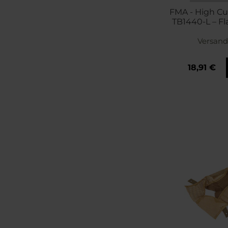
FMA - High C
TB1440-L – Fl
Versand
18,91 €