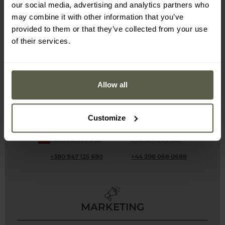
our social media, advertising and analytics partners who
+358 942 721 766
+49 800 001 0162
may combine it with other information that you’ve
provided to them or that they’ve collected from your use
+30 211 234 7468
+36 800 808 59
of their services.
+353 190 693 94
+39 800 769 432
+371 676 607 71
+370 661 084 84
Allow all
+31 308 903 388
+48 71 347 47 35
+351 300 305 010
+40 316 300 735
Customize
+421 233 058 156
+386 177 747 48
+34 900 499 063
+46 850 780 567
+380 947 125 680
+44 208 068 0688
MARKETING