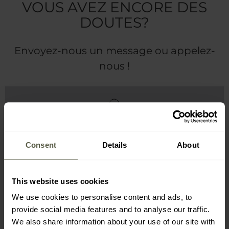
VOUS AVEZ ENCORE DES
DOUTES?
Envoyez-nous un message ou appelez-
nous !
SERVICE CLIENTÈLE
contact-fr@military.eu
Consent
Details
About
Disponible 24/7
+33 801 841 704
+43 800 018 314
This website uses cookies
+32 480 206 767
+359 24 914 511
We use cookies to personalise content and ads, to
provide social media features and to analyse our traffic.
+385 800 791 184
+420 228 880 409
We also share information about your use of our site with
+45 92 452 099
+372 63 462 00