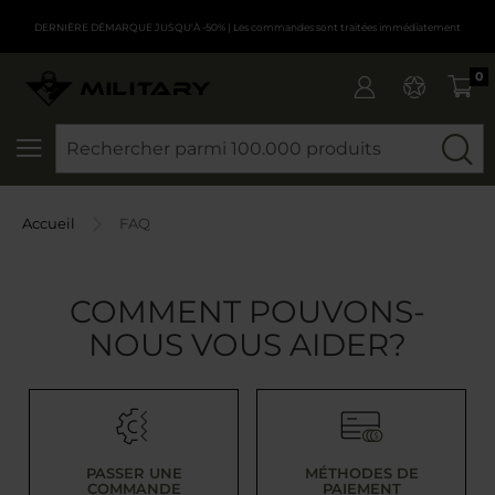
DERNIÈRE DÉMARQUE JUSQU'À -50%
| Les commandes sont traitées immédiatement
0
CHERCHER
Accueil
FAQ
COMMENT POUVONS-
NOUS VOUS AIDER?
PASSER UNE
MÉTHODES DE
COMMANDE
PAIEMENT