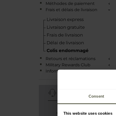
Méthodes de paiement
Frais et délais de livraison
Livraison express
Livraison gratuite
Frais de livraison
Délai de livraison
Colis endommagé
Retours et réclamations
Military Rewards Club
Informations
SERVICE CLIENT
Consent
+33 801 841 704
contact-fr@military.eu
This website uses cookies