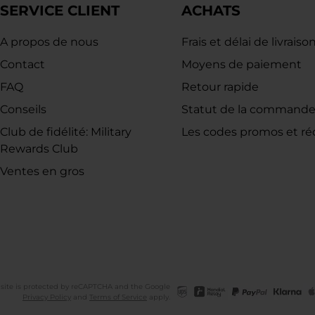
SERVICE CLIENT
ACHATS
A propos de nous
Frais et délai de livraiso
Contact
Moyens de paiement
FAQ
Retour rapide
Conseils
Statut de la command
Club de fidélité: Military
Les codes promos et ré
Rewards Club
Ventes en gros
 site is protected by reCAPTCHA and the Google
Privacy Policy
and
Terms of Service
apply.