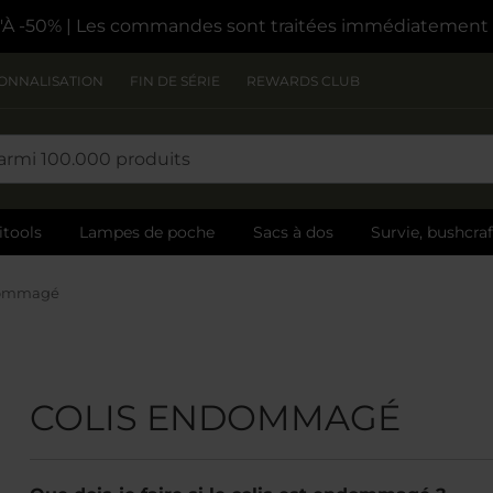
À -50%
| Les commandes sont traitées immédiatement
ONNALISATION
FIN DE SÉRIE
REWARDS CLUB
itools
Lampes de poche
Sacs à dos
Survie, bushcra
dommagé
COLIS ENDOMMAGÉ