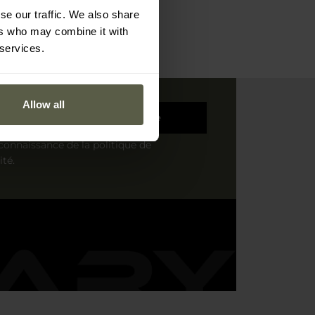
se our traffic. We also share
ers who may combine it with
 services.
Allow all
S'inscrire
s connaissance de la
politique de
ité
.