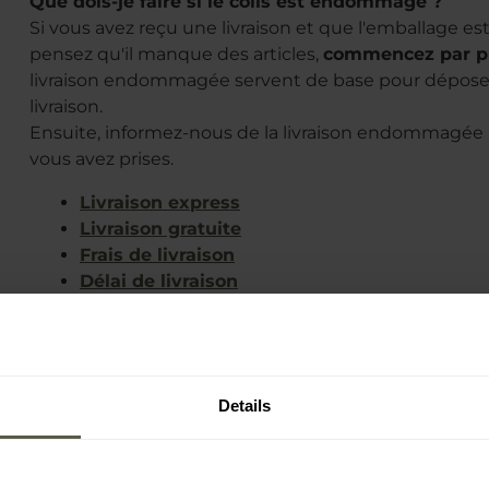
Que dois-je faire si le colis est endommagé ?
Si vous avez reçu une livraison et que l'emballage
pensez qu'il manque des articles,
commencez par p
livraison endommagée servent de base pour déposer 
livraison.
Ensuite, informez-nous de la livraison endommagée p
vous avez prises.
Livraison express
Livraison gratuite
Frais de livraison
Délai de livraison
Colis endommagé
Details