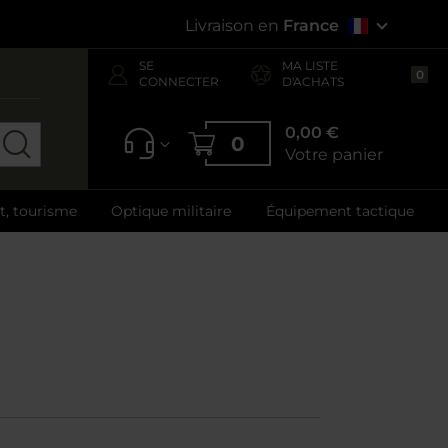
Livraison en
France
SE
MA LISTE
0
CONNECTER
D'ACHATS
0,00 €
0
Votre panier
ft, tourisme
Optique militaire
Équipement tactique