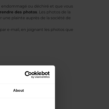
 est endommagé ou déchiré et que vous
rendre des photos
. Les photos de la
une plainte auprès de la société de
ar e-mail, en joignant les photos que
About