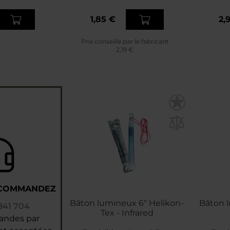
1,85 €
2,
Prix conseillé par le fabricant
2,19 €
 COMMANDEZ
Bâton lumineux 6" Helikon-
Bâton l
841 704
Tex - Infrared
andes par