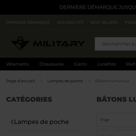
DERNIÈRE DÉMARQUE JUSQU'
DERNIÈRE DÉMARQUE
NOUVEAUTÉS
BEST-SELLERS
PERS
CHERCHER
Vêtements
Chaussures
Gants
Lunettes
Mult
Page d'accueil
Lampes de poche
Bâtons lumineux
CATÉGORIES
BÂTONS L
Trier
Lampes de poche