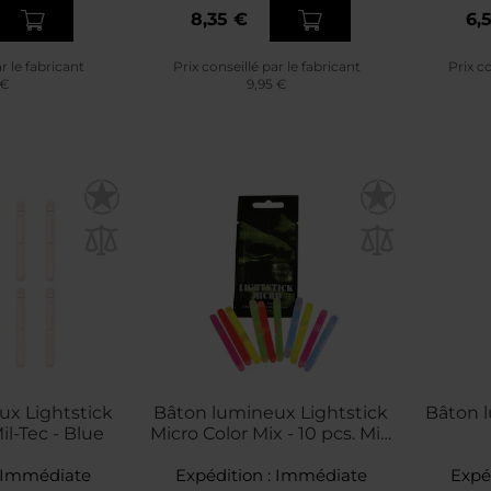
8,35 €
6,
ar le fabricant
Prix conseillé par le fabricant
Prix co
 €
9,95 €
x Lightstick
Bâton lumineux Lightstick
Bâton l
il-Tec - Blue
Micro Color Mix - 10 pcs. Mil-
Tec
Immédiate
Expédition :
Immédiate
Expé