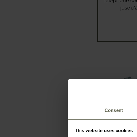
téléphone so
jusqu'à
Consent
Bâton lumineu
This website uses cookies
Tex - 