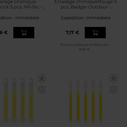
airage chimique
Éclairage chimiqueRouge 5
tick 5 pcs. Mil-Tec -
pcs. Badger Outdoor -
White
Rouge
dition :
Immédiate
Expédition :
Immédiate
16 €
7,17 €
Prix conseillé par le fabricant
8,95 €