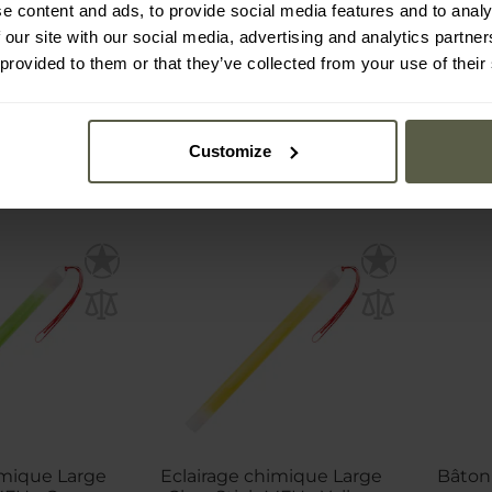
e content and ads, to provide social media features and to analy
Immédiate
Expédition :
Immédiate
Expé
 our site with our social media, advertising and analytics partn
 provided to them or that they’ve collected from your use of their
1,23 €
7,
1,89 €
Customize
imique Large
Eclairage chimique Large
Bâton