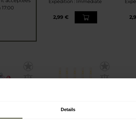
nt acceptées
Expédition :
Immédiate
Expé
 17:00
2,99 €
2,
Details
PROMOTION
x 6" Helikon-
Bâton lumineux Lightstick
Eclaira
Green
Mini 10 pcs. Mil-Tec - Yellow
6" 