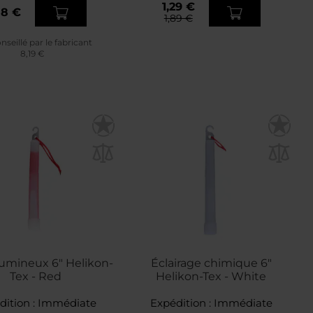
1,29 €
58 €
1,89 €
nseillé par le fabricant
8,19 €
umineux 6" Helikon-
Éclairage chimique 6"
Tex - Red
Helikon-Tex - White
dition :
Immédiate
Expédition :
Immédiate