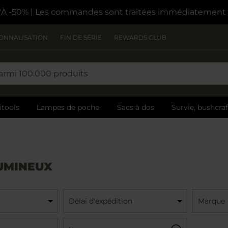
À -50%
| Les commandes sont traitées immédiatement
ONNALISATION
FIN DE SÉRIE
REWARDS CLUB
itools
Lampes de poche
Sacs à dos
Survie, bushcra
UMINEUX
Délai d'expédition
Marque
Nom:
Filtre