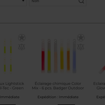
x Lightstick
Éclairage chimique Color
Eclai
il-Tec - Green
Mix - 6 pcs. Badger Outdoor
Glow
Immédiate
Expédition :
Immédiate
Expé