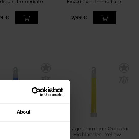
dition :
Immédiate
Expédition :
Immédiate
99 €
2,99 €
About
ge chimique Outdoor
Eclairage chimique Outdoor
Highlander - Blue
6" Highlander - Yellow