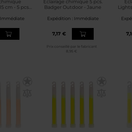
 chimique
Éclairage chimique 5 pcs.
Écl
15 cm - 5 pcs.
Badger Outdoor - Jaune
Lights
 - Red
Immédiate
Expédition :
Immédiate
Expé
7,17 €
7,
Prix conseillé par le fabricant
8,95 €