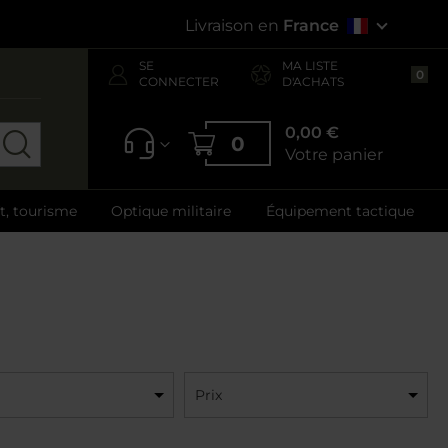
Livraison en
France
SE
MA LISTE
0
CONNECTER
D'ACHATS
0,00 €
0
Votre panier
ft, tourisme
Optique militaire
Équipement tactique
Prix