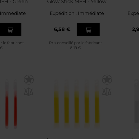
MFH - Green
Glow Stick MFH - Yellow
Immédiate
Expédition :
Immédiate
Expé
6,58 €
2,
ar le fabricant
Prix conseillé par le fabricant
 €
8,19 €