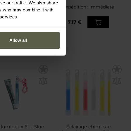
se our traffic. We also share
dition :
Immédiate
Expédition :
Immédiate
ers who may combine it with
 services.
17 €
7,17 €
Allow all
 lumineux 6" - Blue
Éclairage chimique