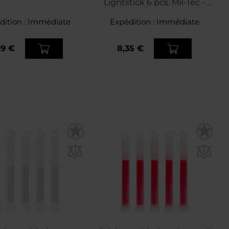
Lightstick 6 pcs. Mil-Tec -
Color Mix
dition :
Immédiate
Expédition :
Immédiate
99 €
8,35 €