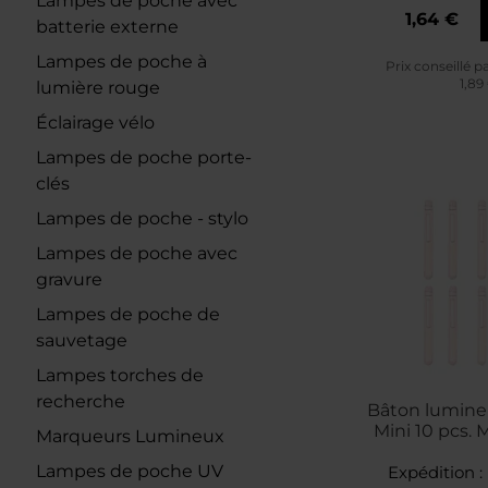
Lampes de poche avec
1,64 €
batterie externe
Lampes de poche à
Prix conseillé p
1,89
lumière rouge
Éclairage vélo
Lampes de poche porte-
clés
Lampes de poche - stylo
Lampes de poche avec
gravure
Lampes de poche de
sauvetage
Lampes torches de
recherche
Bâton lumineu
Mini 10 pcs. M
Marqueurs Lumineux
Lampes de poche UV
Expédition :