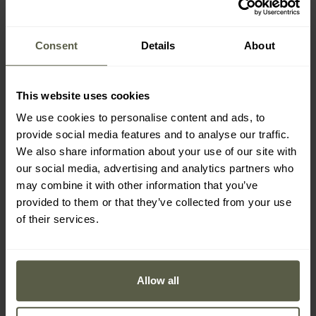
KD10409
Skycruiser TX-850 Pro
Час
Час
відправлення:
Негайно
відправлення:
Негайно
Consent
Details
About
2 921,00 грн
7 266,00 грн
3 824,85 грн
8 980,85 грн
This website uses cookies
We use cookies to personalise content and ads, to
provide social media features and to analyse our traffic.
We also share information about your use of our site with
our social media, advertising and analytics partners who
may combine it with other information that you’ve
provided to them or that they’ve collected from your use
of their services.
Allow all
АКЦІЯ
Металошукач Quest Q35
Металошукач Quest