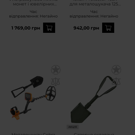
монет і ювелірних
для металошукача 125
виробів Kapaan
см
Час
Час
відправлення:
Негайно
відправлення:
Негайно
1 769,00 грн
942,00 грн
АКЦІЯ
Металошукач Cobra
Саперна складана