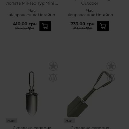
лопата Mil-Tec Typ Mini II
Outdoor
- Green
Час
Час
відправлення:
Негайно
відправлення:
Негайно
410,00 грн
733,00 грн
575,35 грн
958,85 грн
АКЦІЯ
АКЦІЯ
Складана саперна
Складана саперна