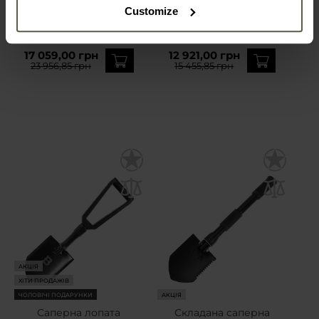
+ Xpointer Land - набір
Scuba Tector Pro з
Customize
котушкою STP 20
Час
Час
відправлення:
Негайно
відправлення:
Негайно
17 059,00 грн
12 921,00 грн
23 956,85 грн
15 455,85 грн
АКЦІЯ
ХІТИ ПРОДАЖІВ
ЧОЛОВІЧІ ПОДАРУНКИ
АКЦІЯ
Саперна лопата
Складана саперна