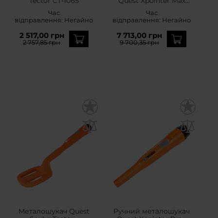
Tector CT-1065
Quest Xpointer Max
Magic Holster
Час
Час
відправлення:
Негайно
відправлення:
Негайно
2 517,00 грн
7 713,00 грн
2 757,85 грн
9 700,35 грн
Металошукач Quest
Ручний металошукач