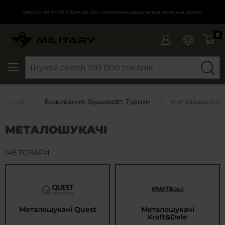
ФІНАЛЬНИЙ РОЗПРОДАЖ ДО -50%
| Замовлення відразу направляються на обробку
0
SEARCH
торінка
Виживання, Бушкрафт, Туризм
Металошукачі
МЕТАЛОШУКАЧІ
148 ТОВАРИ
Металошукачі Quest
Металошукачі
Kraft&Dele