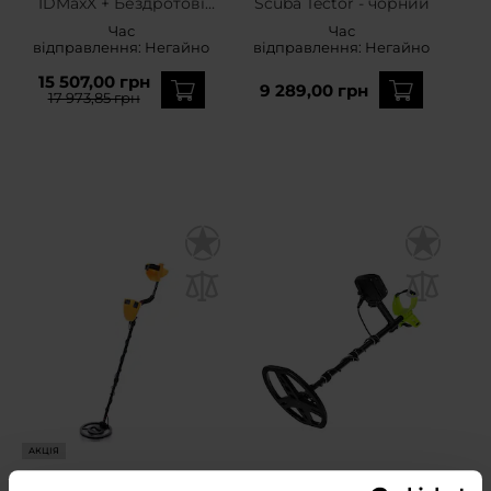
IDMaxX + Бездротові
Scuba Tector - чорний
навушники
Час
Час
відправлення:
Негайно
відправлення:
Негайно
15 507,00 грн
9 289,00 грн
17 973,85 грн
АКЦІЯ
Металошукач Kraft&Dele
Металошукач Tianxun