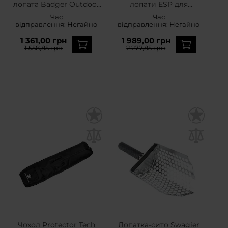
лопата Badger Outdoor
лопати ESP для
US Army Military Grade
телескопічного кийка
Час
Час
Entrenching Tool - Olive
відправлення:
Негайно
відправлення:
Негайно
1 361,00 грн
1 989,00 грн
1 558,85 грн
2 277,85 грн
Чохол Protector Tech
Лопатка-сито Swagier