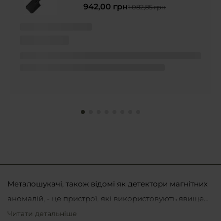
942,00 грн
1 082,85 грн
Металошукачі, також відомі як детектори магнітних
аномалій, - це пристрої, які використовують явище
генерації електрорушійної сили завдяки змінному
Читати детальніше
Одним з перших конструкторів, який взявся за