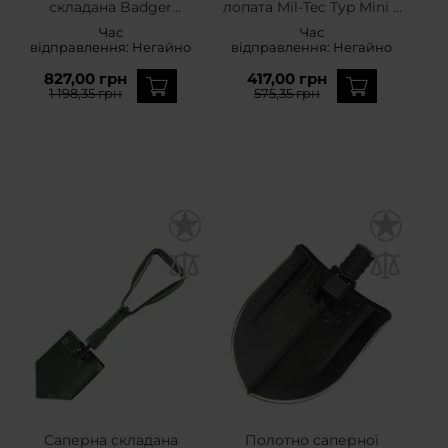
складана Badger
лопата Mil-Tec Typ Mini II
Outdoor US Army
- Black
Час
Час
відправлення:
Негайно
відправлення:
Негайно
827,00 грн
417,00 грн
1 198,35 грн
575,35 грн
Саперна складана
Полотно саперної