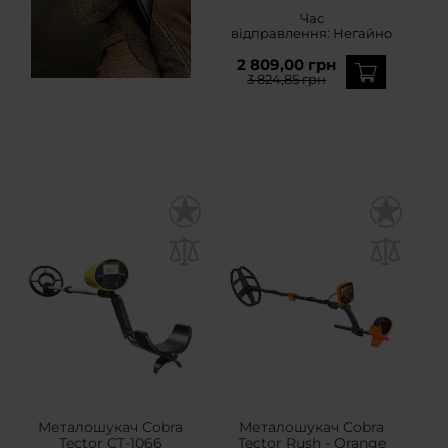
Час
відправлення:
Негайно
2 809,00 грн
3 824,85 грн
Металошукач Cobra
Металошукач Cobra
Tector CT-1066
Tector Rush - Orange