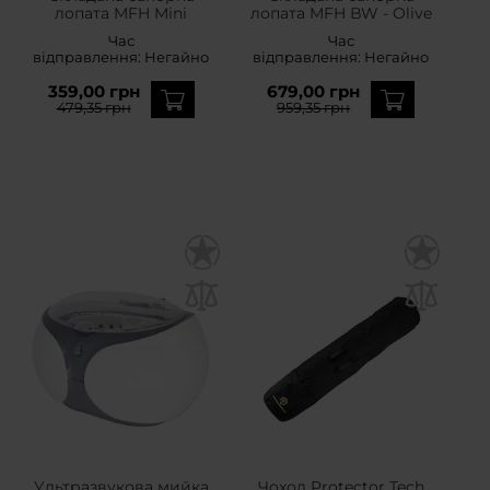
лопата MFH Mini
лопата MFH BW - Olive
Час
Час
відправлення:
Негайно
відправлення:
Негайно
359,00 грн
679,00 грн
479,35 грн
959,35 грн
Ультразвукова мийка
Чохол Protector Tech