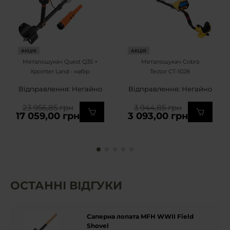
АКЦІЯ
АКЦІЯ
Металошукач Quest Q35 +
Металошукач Cobra
Xpointer Land - набір
Tector CT-1028
Відправлення: Негайно
Відправлення: Негайно
23 956,85 грн
3 944,85 грн
17 059,00 грн
3 093,00 грн
ОСТАННІ ВІДГУКИ
Саперна лопата MFH WWII Field
Shovel