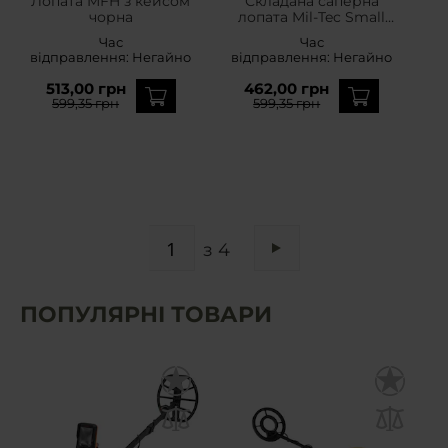
Лопата MFH з кейсом
Складана саперна
чорна
лопата Mil-Tec Small
Multifunction - OD Green
Час
Час
відправлення:
Негайно
відправлення:
Негайно
513,00 грн
462,00 грн
599,35 грн
599,35 грн
СТОРІНКА
з 4
Сторінка
Наступне
ПОПУЛЯРНІ ТОВАРИ