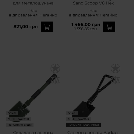
для металошукача
Sand Scoop V8 Hex
Час
Час
відправлення:
Негайно
відправлення:
Негайно
1 466,00 грн
821,00 грн
1 558,85 грн
АКЦІЯ
АКЦІЯ
ХІТИ ПРОДАЖІВ
ХІТИ ПРОДАЖІВ
ПЕРСОНАЛІЗАЦІЯ
ЧОЛОВІЧІ ПОДАРУНКИ
Складана саперна
Саперна лопата Badger