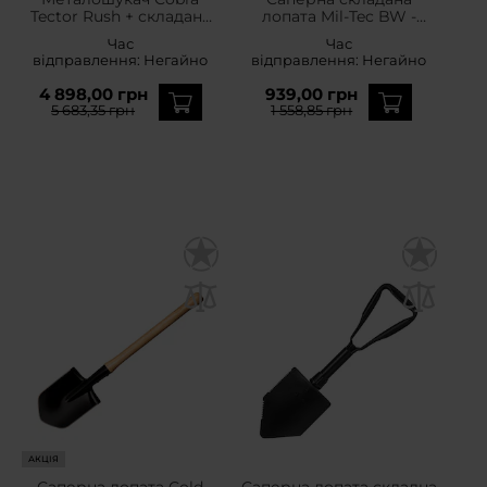
Tector Rush + складана
лопата Mil-Tec BW -
саперна лопата Badger
Olive
Час
Час
Outdoor US Army - набір
відправлення:
Негайно
відправлення:
Негайно
4 898,00 грн
939,00 грн
5 683,35 грн
1 558,85 грн
АКЦІЯ
Саперна лопата Cold
Саперна лопата складна