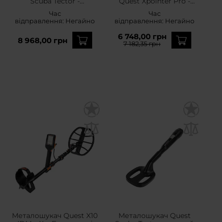
Scuba Tector -
Quest Xpointer Pro -
помаранчевий
помаранчевий
Час
Час
відправлення:
Негайно
відправлення:
Негайно
6 748,00 грн
8 968,00 грн
7 182,35 грн
Металошукач Quest X10
Металошукач Quest