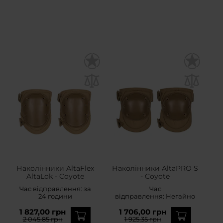
Наколінники AltaFlex
Наколінники AltaPRO S
AltaLok - Coyote
- Coyote
Час відправлення:
за
Час
24 години
відправлення:
Негайно
1 827,00 грн
1 706,00 грн
2 045,85 грн
1 925,35 грн