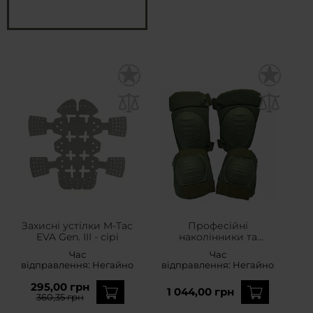
Захисні устілки M-Tac
Професійні
EVA Gen. III - сірі
наколінники та
налокітники JB Tacticals
Час
Час
- Olive Green
відправлення:
Негайно
відправлення:
Негайно
295,00 грн
1 044,00 грн
360,35 грн