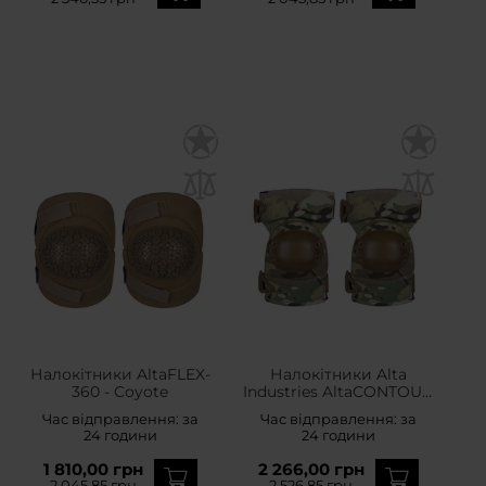
Налокітники AltaFLEX-
Налокітники Alta
360 - Coyote
Industries AltaCONTOUR
Elbow AltaLOK -
Час відправлення:
за
Час відправлення:
за
MultiCam
24 години
24 години
1 810,00 грн
2 266,00 грн
2 045,85 грн
2 526,85 грн