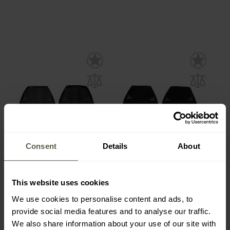
Consent
Details
About
Налокітники UF PRO
Налокітники UF PRO
Flex-Soft Elbow Pads
SAS-TEC Elbow Pads
This website uses cookies
Час
Час
We use cookies to personalise content and ads, to
відправлення:
Негайно
відправлення:
Негайно
provide social media features and to analyse our traffic.
1 256,00 грн
1 256,00 грн
1 443,85 грн
1 443,85 грн
We also share information about your use of our site with