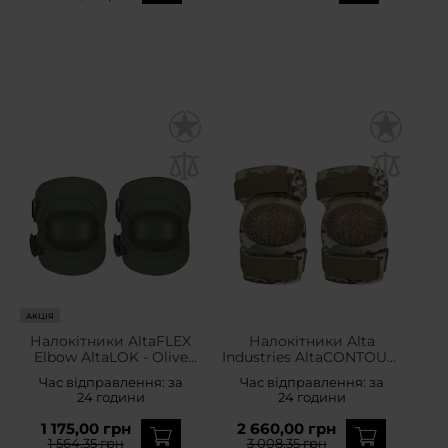
АКЦІЯ
Налокітники AltaFLEX
Налокітники Alta
Elbow AltaLOK - Olive
Industries AltaCONTOUR-
Green
360 Elbow Vibram Pads -
Час відправлення:
за
Час відправлення:
за
MultiCam
24 години
24 години
1 175,00 грн
2 660,00 грн
1 564,35 грн
3 008,35 грн