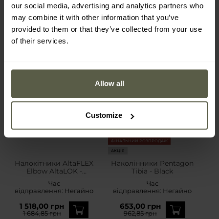
our social media, advertising and analytics partners who
may combine it with other information that you’ve
provided to them or that they’ve collected from your use
of their services.
Allow all
Customize
ФІНАЛЬНИЙ РОЗПРОДАЖ
АКЦІЯ
Налокітники AltaFLEX
Наколінники Pentagon
Elbow AltaLOK -
Tibia - Black
MultiCam
Час
Час
відправлення:
Негайно
відправлення:
Негайно
1 518,00 грн
653,00 грн
1 684,85 грн
962,85 грн