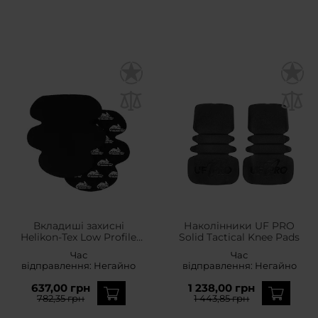
Вкладиші захисні
Наколінники UF PRO
Helikon-Tex Low Profile
Solid Tactical Knee Pads
Protective Pad Inserts -
Час
Час
Black
відправлення:
Негайно
відправлення:
Негайно
637,00 грн
1 238,00 грн
782,35 грн
1 443,85 грн