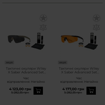
АКЦІЯ
АКЦІЯ
Тактичні окуляри Wiley
Тактичні окуляри Wiley
X Saber Advanced Set
X Saber Advanced Set
3in1 - Grey/Clear/Light
3in1 - Grey/Clear/Light
Час
Час
Rust/Tan + Anti-Fog
Rust/Matte Black + Anti-
відправлення:
Негайно
відправлення:
Негайно
Cleaner Kit - набір
Fog Cleaner Kit - набір
4 123,00 грн
4 177,00 грн
5 282,35 грн
5 282,35 грн