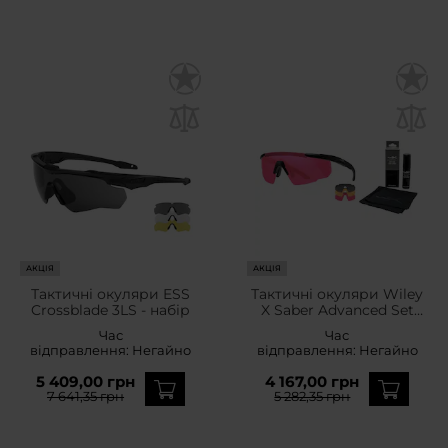
АКЦІЯ
АКЦІЯ
Тактичні окуляри ESS
Тактичні окуляри Wiley
Crossblade 3LS - набір
X Saber Advanced Set
3in1 -
Час
Час
Smoke/Rust/Vermillion/M
відправлення:
Негайно
відправлення:
Негайно
atte Black + Anti-Fog
Cleaner Kit - набір
5 409,00 грн
4 167,00 грн
7 641,35 грн
5 282,35 грн