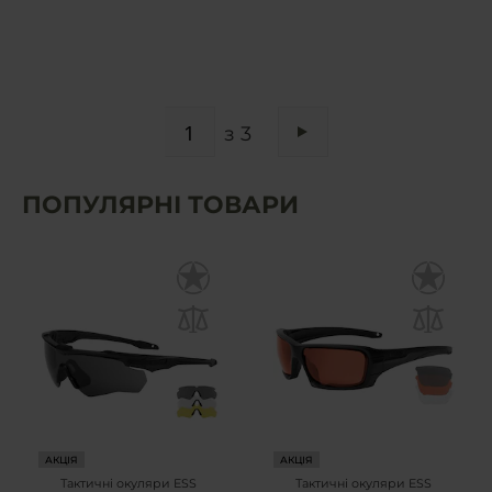
СТОРІНКА
з 3
Сторінка
Наступне
ПОПУЛЯРНІ ТОВАРИ
АКЦІЯ
АКЦІЯ
Тактичні окуляри ESS
Тактичні окуляри ESS