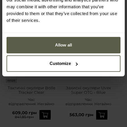
may combine it with other information that you’ve
provided to them or that they’ve collected from your use
of their services.
Allow all
Customize
АКЦІЯ
Тактичні окуляри Bolle
Захисні окуляри Uvex
Tracker Clear
Super OTG - Blue
Час
Час
відправлення:
Негайно
відправлення:
Негайно
609,00 грн
563,00 грн
841,85 грн