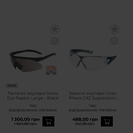
АКЦІЯ
Тактичні окуляри Swiss
Захисні окуляри Uvex
Eye Raptor Large - Black
Pheos CX2 Supravision
Excellence - Clear
Час
Час
відправлення:
Негайно
відправлення:
Негайно
1 300,00 грн
488,00 грн
1 924,85 грн
541,35 грн