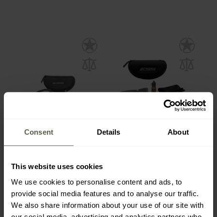
Consent
Details
About
АКЦІЯ
Тактичні окуляри ESS
Тактичні окуляри ESS
Crossbow 2LS
Crossblade Naro Unit
Issue Kit - набір
This website uses cookies
Час відправлення:
за
Час відправлення:
за
24 години
24 години
We use cookies to personalise content and ads, to
4 420,00 грн
5 538,00 грн
provide social media features and to analyse our traffic.
6 365,85 грн
6 365,85 грн
We also share information about your use of our site with
our social media, advertising and analytics partners who