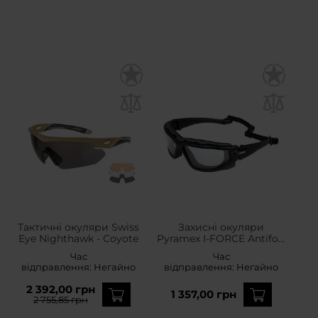
Тактичні окуляри Swiss
Захисні окуляри
Eye Nighthawk - Coyote
Pyramex I-FORCE Antifog
- Clear
Час
Час
відправлення:
Негайно
відправлення:
Негайно
2 392,00 грн
1 357,00 грн
2 755,85 грн