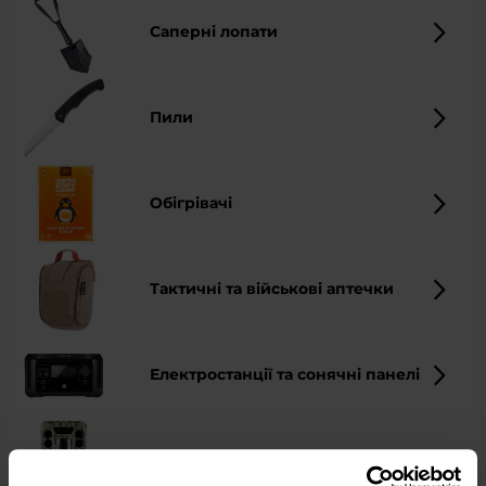
Саперні лопати
Пили
Обігрівачі
Тактичні та військові аптечки
Електростанції та сонячні панелі
Захист території