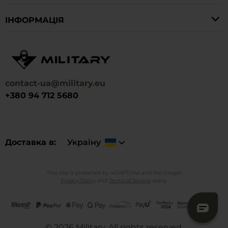
IНФОРМАЦІЯ
contact-ua@military.eu
+380 94 712 5680
Доставка в
Україну
This site is protected by reCAPTCHA and the Google
Privacy Policy
and
Terms of Service
apply.
©
2026
Military. All rights reserved.