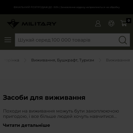
ФІНАЛЬНИЙ РОЗПРОДАЖ ДО -50%
| Замовлення відразу направляються на обробку
0
SEARCH
 сторінка
Виживання, Бушкрафт, Туризм
Виживання
Засоби для виживання
Походи на виживання можуть бути захоплюючою
пригодою, і все більше людей хочуть навчитися
практичним навичкам виживання на природі. Але ці
Читати детальніше
знання та відповідне спорядження можуть
знадобитися навіть якщо Ти не планував цього