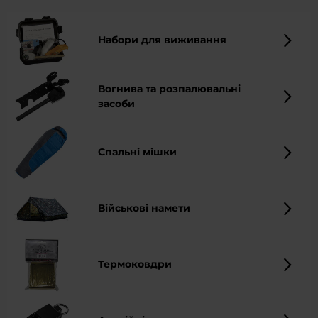
робити. В асортименті MILITARY.EU Ти знайдеш
широкий вибір товарів, які стануть в нагоді в поході
на виживання і дозволять Тобі вижити в будь-яких
Набори для виживання
умовах.
Вогнива та розпалювальні
засоби
Спальні мішки
Військові намети
Термоковдри