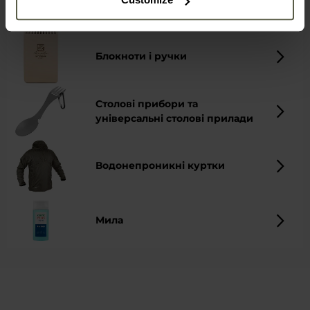
GPS - навігація
Блокноти і ручки
Столові прибори та
універсальні столові прилади
Водонепроникні куртки
Мила