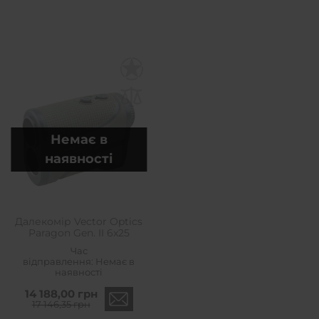
Немає в
наявності
Далекомір Vector Optics
Paragon Gen. II 6x25
Час
відправлення:
Немає в
наявності
14 188,00 грн
17 146,35 грн