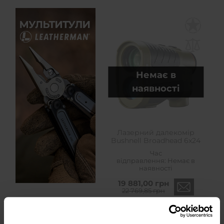
Немає в
наявності
Лазерний далекомір
Bushnell Broadhead 6x24
Час
відправлення:
Немає в
наявності
19 881,00 грн
22 769,85 грн