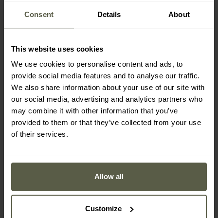
Consent
Details
About
This website uses cookies
We use cookies to personalise content and ads, to
provide social media features and to analyse our traffic.
Немає в
Немає в
We also share information about your use of our site with
наявності
наявності
our social media, advertising and analytics partners who
may combine it with other information that you’ve
provided to them or that they’ve collected from your use
of their services.
Лазерний далекомір
Бінокль Bushnell Fusion
Bushnell Bone Collector
X 10x42 з лазерним
1000 6x25 LRF
далекоміром
Час
Час
відправлення:
Немає в
відправлення:
Немає в
наявності
наявності
Allow all
9 412,00 грн
51 899,00 грн
10 779,35 грн
59 940,35 грн
Customize