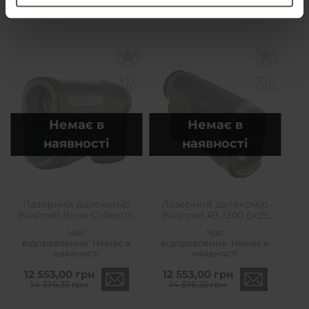
Немає в
Немає в
наявності
наявності
Лазерний далекомір
Лазерний далекомір
Bushnell Bone Collector
Bushnell R3 1200 6x25
1800 6x25 - Brown/Grey
Range Finder - Green
Час
Час
відправлення:
Немає в
відправлення:
Немає в
наявності
наявності
12 553,00 грн
12 553,00 грн
14 376,35 грн
14 376,35 грн