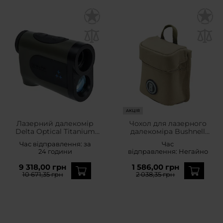
АКЦІЯ
Лазерний далекомір
Чохол для лазерного
Delta Optical Titanium
далекоміра Bushnell
RF-1200
Vault - Coyote
Час відправлення:
за
Час
24 години
відправлення:
Негайно
9 318,00 грн
1 586,00 грн
10 671,35 грн
2 038,35 грн