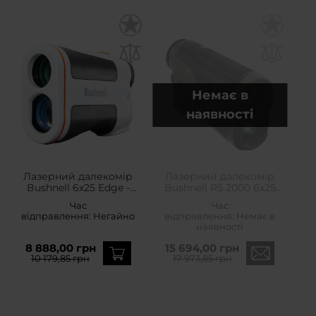
Немає в
наявності
Лазерний далекомір
Лазерний далекомір
Bushnell 6x25 Edge -
Bushnell R5 2000 6x25
White
Range Finder - Green
Час
Час
відправлення:
Негайно
відправлення:
Немає в
наявності
8 888,00 грн
15 694,00 грн
10 179,85 грн
17 973,85 грн