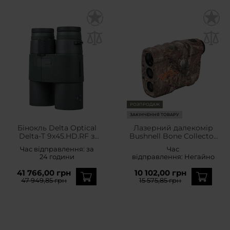
РОЗПРОДАЖ
ЗАКІНЧЕННЯ ТОВАРУ
Бінокль Delta Optical
Лазерний далекомір
Delta-T 9x45.HD.RF з
Bushnell Bone Collector
лазерним далекоміром
4x20 RealTree
Час відправлення:
за
Час
24 години
відправлення:
Негайно
41 766,00 грн
10 102,00 грн
47 949,85 грн
15 575,85 грн