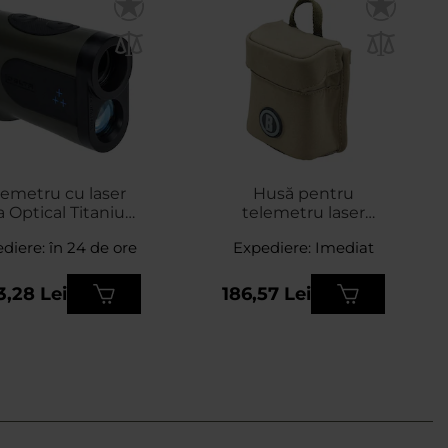
lemetru cu laser
Husă pentru
a Optical Titanium
telemetru laser
RF-2000
Bushnell Vault -
diere: în 24 de ore
Expediere: Imediat
Coyote
3,28 Lei
186,57 Lei