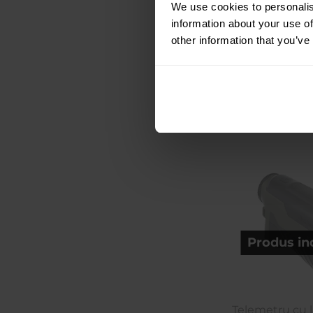
L
We use cookies to personalis
Expedier
information about your use of
indisp
other information that you’ve
781,18 Lei
1.098,62 Lei
Produs in
Telemetru cu l