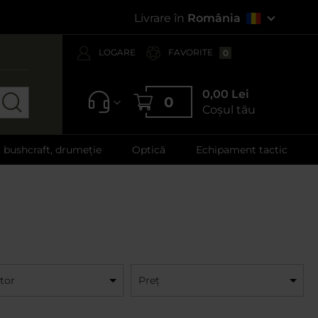
Livrare în
România
LOGARE
FAVORITE
0
0,00 Lei
0
Coșul tău
, bushcraft, drumeție
Optică
Echipament tactic
tor
Preț