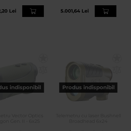
,20 Lei
5.001,64 Lei
us indisponibil
Produs indisponibil
etru Vector Optics
Telemetru cu laser Bushnell
gon Gen. II - 6x25
Broadhead 6x24