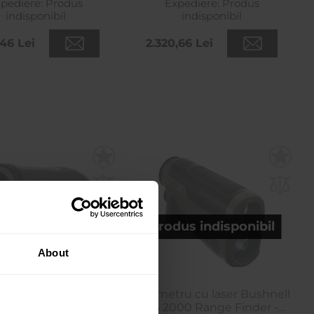
pediere:
Produs
Expediere:
Produs
indisponibil
indisponibil
,46 Lei
2.320,66 Lei
us indisponibil
Produs indisponibil
About
ru cu laser Bushnell
Telemetru cu laser Bushnell
ollector 1800 6x25 -
R5 2000 Range Finder -