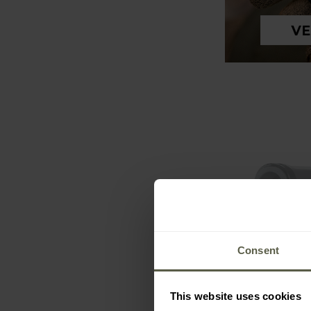
Produs in
Consent
PROMOTII
Telemetru cu l
This website uses cookies
Bone Collect