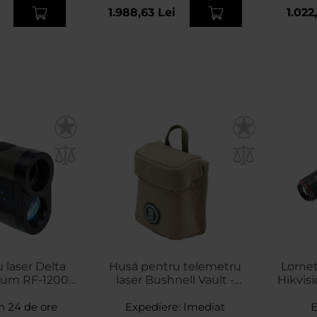
1.988,63 Lei
1.022
 laser Delta
Husă pentru telemetru
Lornet
nium RF-1200
laser Bushnell Vault -
Hikvis
23
Coyote
n 24 de ore
Expediere:
Imediat
E