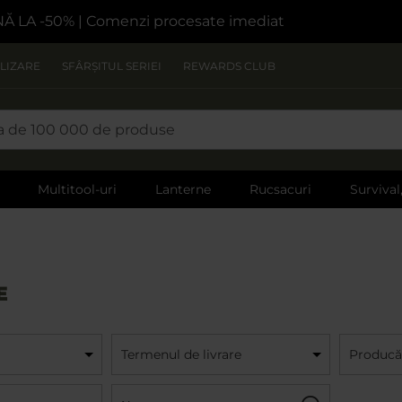
NĂ LA -50%
| Comenzi procesate imediat
LIZARE
SFÂRȘITUL SERIEI
REWARDS CLUB
Multitool-uri
Lanterne
Rucsacuri
Survival
E
Termenul de livrare
Producă
Nume:
Filtru