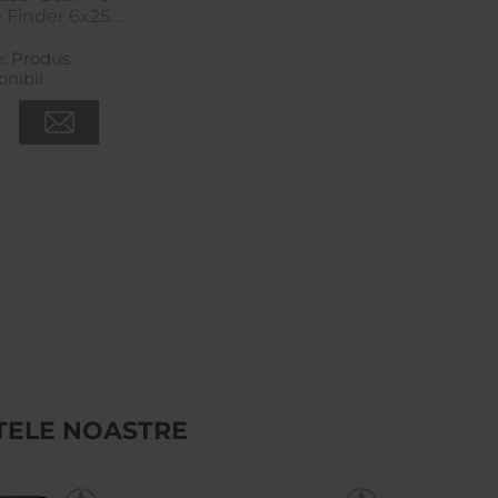
Finder 6x25 -
een
e:
Produs
onibil
TELE NOASTRE