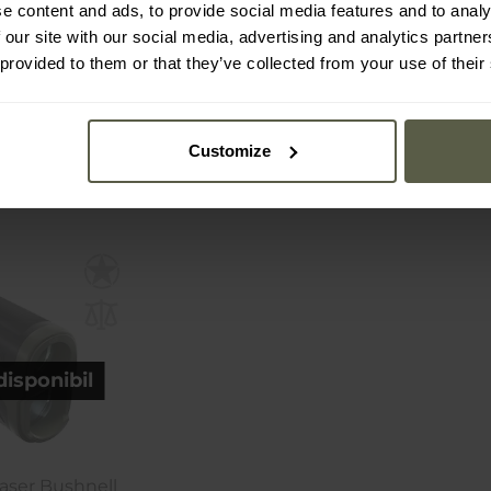
RF
e content and ads, to provide social media features and to analy
e:
Produs
Expediere:
Produs
Ex
 our site with our social media, advertising and analytics partn
onibil
indisponibil
 provided to them or that they’ve collected from your use of their
4.160,10 Lei
1.444
6.109,01 Lei
Customize
disponibil
aser Bushnell