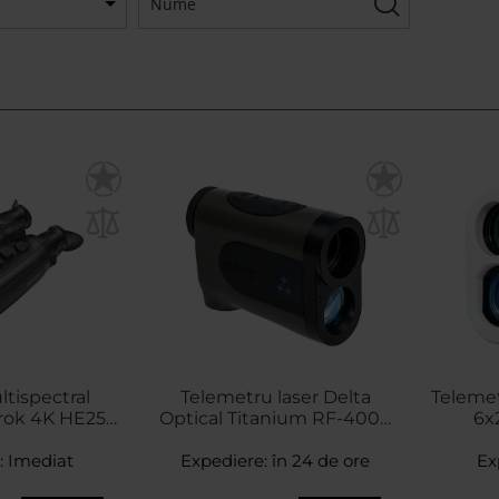
tispectral
Telemetru laser Delta
Telemet
rok 4K HE25L
Optical Titanium RF-4000
6x
0
6x23
:
Imediat
Expediere:
în 24 de ore
Ex