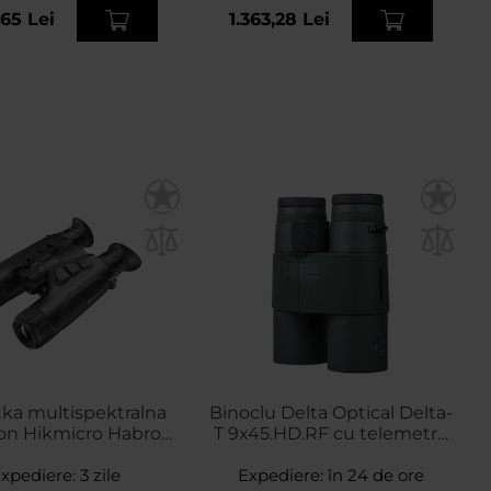
,65 Lei
1.363,28 Lei
ka multispektralna
Binoclu Delta Optical Delta-
ion Hikmicro Habrok
T 9x45.HD.RF cu telemetru
4K HQ35L LRF
laser
xpediere:
3 zile
Expediere:
în 24 de ore