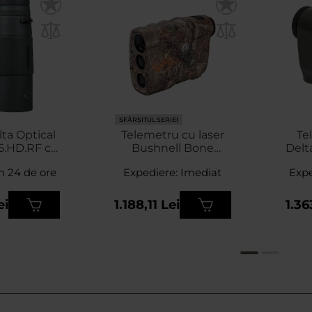
SFÂRȘITUL SERIEI
ta Optical
Telemetru cu laser
Te
5.HD.RF cu
Bushnell Bone
Delt
u laser
Collector 4x20
n 24 de ore
Expediere: Imediat
Expe
RealTree
ei
1.188,11 Lei
1.36