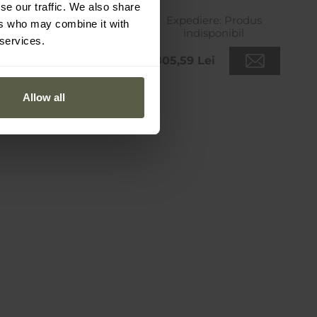
Brown/Grey
Green
se our traffic. We also share
pediere:
Produs
Expediere:
Produs
ers who may combine it with
indisponibil
indisponibil
 services.
,23 Lei
1.805,59 Lei
Allow all