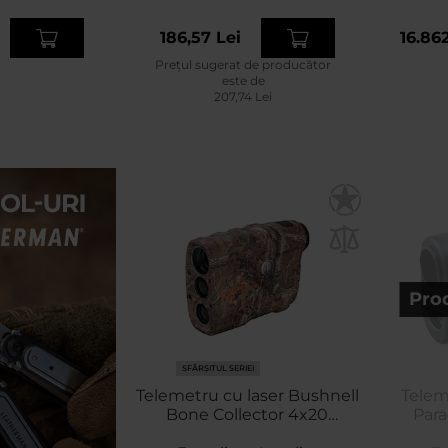
186,57 Lei
16.862
Prețul sugerat de producător
este de
207,74 Lei
Prod
SFÂRȘITUL SERIEI
Telemetru cu laser Bushnell
Telem
Bone Collector 4x20
Para
RealTree