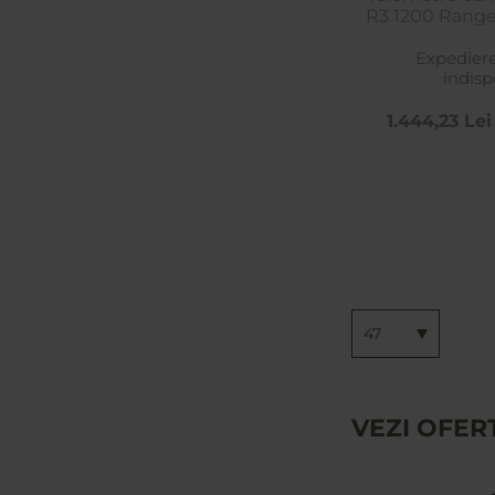
R3 1200 Range 
Gr
Expedier
indisp
1.444,23 Lei
47
VEZI OFER