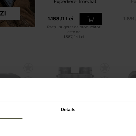
Expediere:
Imediat
Ex
1.188,11 Lei
1.691
Prețul sugerat de producător
este de
1.587,44 Lei
disponibil
Produs indisponibil
Prod
Details
PROMOTII
aser Bushnell
Binoclu Bushnell Fusion X
Telemet
or 1000 6x25
10x42 cu telemetru laser
Bone C