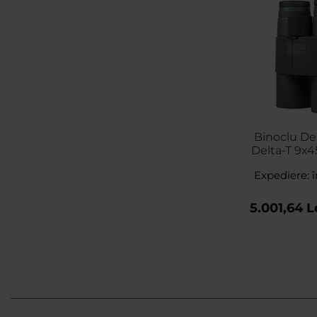
Binoclu Del
Delta-T 9x4
telemetr
Expediere: î
5.001,64 L