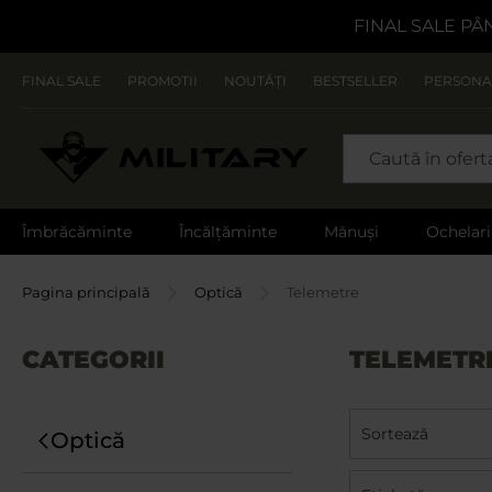
FINAL SALE PÂ
FINAL SALE
PROMOTII
NOUTĂȚI
BESTSELLER
PERSONA
CAUTARE
Îmbrăcăminte
Încălțăminte
Mănuși
Ochelari
Pagina principală
Optică
Telemetre
CATEGORII
TELEMETR
Sortează
Optică