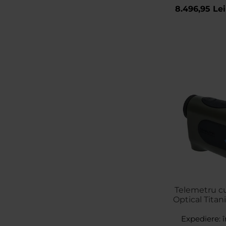
8.496,95 Lei
Telemetru cu
Optical Tita
6x
Expediere:
î